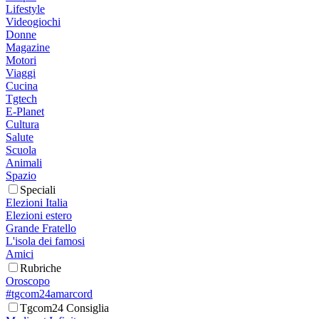
Lifestyle
Videogiochi
Donne
Magazine
Motori
Viaggi
Cucina
Tgtech
E-Planet
Cultura
Salute
Scuola
Animali
Spazio
Speciali
Elezioni Italia
Elezioni estero
Grande Fratello
L'isola dei famosi
Amici
Rubriche
Oroscopo
#tgcom24amarcord
Tgcom24 Consiglia