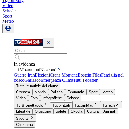
TgcomMag
Video
Schede
Sport
Meteo
In evidenza
Mostra tutti
Nascondi
Guerra Iran
Elezioni
Crans Montana
Epstein Files
Famiglia nel
bosco
Garlasco
Emergenza Clima
Tutti i dossier
Tutte le notizie del giorno
Cronaca
Mondo
Politica
Economia
Sport
Meteo
Video
Foto
Infografiche
Schede
Tv & Spettacolo
TgcomLab
TgcomMag
TgTech
Lifestyle
Oroscopo
Salute
Skuola
Cultura
Animali
Speciali
Chi siamo