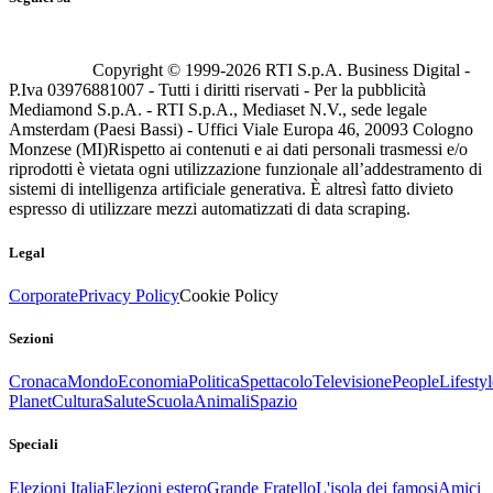
Copyright © 1999-
2026
RTI S.p.A. Business Digital -
P.Iva 03976881007 - Tutti i diritti riservati - Per la pubblicità
Mediamond S.p.A. - RTI S.p.A., Mediaset N.V., sede legale
Amsterdam (Paesi Bassi) - Uffici Viale Europa 46, 20093 Cologno
Monzese (MI)
Rispetto ai contenuti e ai dati personali trasmessi e/o
riprodotti è vietata ogni utilizzazione funzionale all’addestramento di
sistemi di intelligenza artificiale generativa. È altresì fatto divieto
espresso di utilizzare mezzi automatizzati di data scraping.
Legal
Corporate
Privacy Policy
Cookie Policy
Sezioni
Cronaca
Mondo
Economia
Politica
Spettacolo
Televisione
People
Lifestyl
Planet
Cultura
Salute
Scuola
Animali
Spazio
Speciali
Elezioni Italia
Elezioni estero
Grande Fratello
L'isola dei famosi
Amici