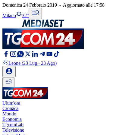
Domenica 24 Febbraio 2019
-
Aggiornato alle
17:58
Milano
32°
Leone
(23 Lug - 23 Ago)
Ultim'ora
Cronaca
Mondo
Economia
TgcomLab
Televisione