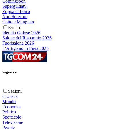
Comingsoon
Superguidatv
Zuppa di Porro
Non Sprecare
Cotto e Mangiato
Eventi
Identità Golose 2026
Salone del Risparmio 2026
Fuorisalone 2026
L'Artigiano in Fiera 2025
Seguici su
Sezioni
Cronaca
Mondo
Economia
Politica
Spettacolo
Televisione
People