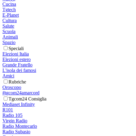
Cucina
Tgtech
E-Planet
Cultura
Salute
Scuola
Animali
Spazio
Speciali
Elezioni Italia
Elezioni estero
Grande Fratello
L'isola dei famosi
Amici
Rubriche
Oroscopo
#tgcom24amarcord
Tgcom24 Consiglia
Mediaset Infinity
R101
Radio 105
Virgin Radio
Radio Montecarlo
Radio Subasio