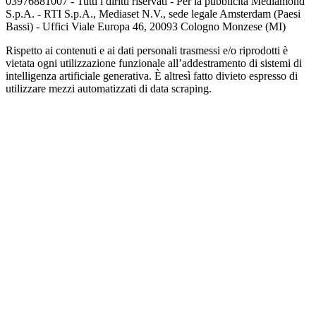
03976881007 - Tutti i diritti riservati - Per la pubblicità Mediamond
S.p.A. - RTI S.p.A., Mediaset N.V., sede legale Amsterdam (Paesi
Bassi) - Uffici Viale Europa 46, 20093 Cologno Monzese (MI)
Rispetto ai contenuti e ai dati personali trasmessi e/o riprodotti è
vietata ogni utilizzazione funzionale all’addestramento di sistemi di
intelligenza artificiale generativa. È altresì fatto divieto espresso di
utilizzare mezzi automatizzati di data scraping.