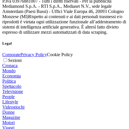
P.Iva 03976881007 - Tutti i diritti riservati - Per la pubblicità
Mediamond S.p.A. - RTI S.p.A., Mediaset N.V., sede legale
Amsterdam (Paesi Bassi) - Uffici Viale Europa 46, 20093 Cologno
Monzese (MI)
Rispetto ai contenuti e ai dati personali trasmessi e/o
riprodotti è vietata ogni utilizzazione funzionale all’addestramento di
sistemi di intelligenza artificiale generativa. È altresì fatto divieto
espresso di utilizzare mezzi automatizzati di data scraping.
Legal
Corporate
Privacy Policy
Cookie Policy
Sezioni
Cronaca
Mondo
Economia
Politica
Spettacolo
Televisione
People
Lifestyle
Videogiochi
Donne
Magazine
Motori
Viaggi