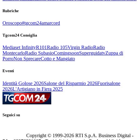
Rubriche
Oroscopo
#tgcom24amarcord
Tgcom24 Consiglia
Mediaset Infinity
R101
Radio 105
Virgin Radio
Radio
Montecarlo
Radio Subasio
Comingsoon
Superguidatv
Zuppa di
Porro
Non Sprecare
Cotto e Mangiato
Eventi
Identità Golose 2026
Salone del Risparmio 2026
Fuorisalone
2026
L'Artigiano in Fiera 2025
Seguici su
Copyright © 1999-
2026
RTI S.p.A. Business Digital -