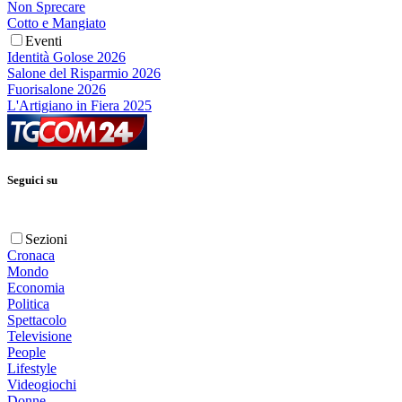
Non Sprecare
Cotto e Mangiato
Eventi
Identità Golose 2026
Salone del Risparmio 2026
Fuorisalone 2026
L'Artigiano in Fiera 2025
Seguici su
Sezioni
Cronaca
Mondo
Economia
Politica
Spettacolo
Televisione
People
Lifestyle
Videogiochi
Donne