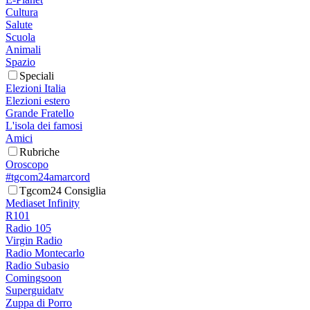
Cultura
Salute
Scuola
Animali
Spazio
Speciali
Elezioni Italia
Elezioni estero
Grande Fratello
L'isola dei famosi
Amici
Rubriche
Oroscopo
#tgcom24amarcord
Tgcom24 Consiglia
Mediaset Infinity
R101
Radio 105
Virgin Radio
Radio Montecarlo
Radio Subasio
Comingsoon
Superguidatv
Zuppa di Porro