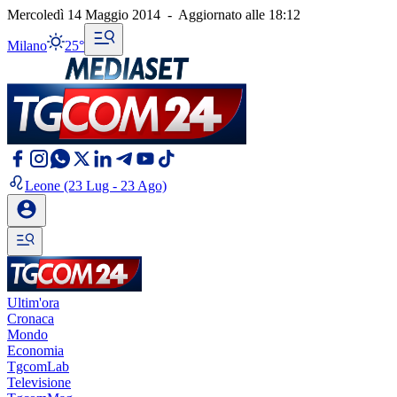
Mercoledì 14 Maggio 2014
-
Aggiornato alle
18:12
Milano
25°
Leone
(23 Lug - 23 Ago)
Ultim'ora
Cronaca
Mondo
Economia
TgcomLab
Televisione