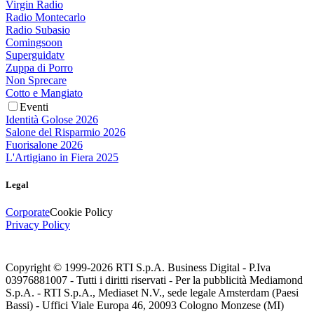
Virgin Radio
Radio Montecarlo
Radio Subasio
Comingsoon
Superguidatv
Zuppa di Porro
Non Sprecare
Cotto e Mangiato
Eventi
Identità Golose 2026
Salone del Risparmio 2026
Fuorisalone 2026
L'Artigiano in Fiera 2025
Legal
Corporate
Cookie Policy
Privacy Policy
Copyright © 1999-
2026
RTI S.p.A. Business Digital - P.Iva
03976881007 - Tutti i diritti riservati - Per la pubblicità Mediamond
S.p.A. - RTI S.p.A., Mediaset N.V., sede legale Amsterdam (Paesi
Bassi) - Uffici Viale Europa 46, 20093 Cologno Monzese (MI)