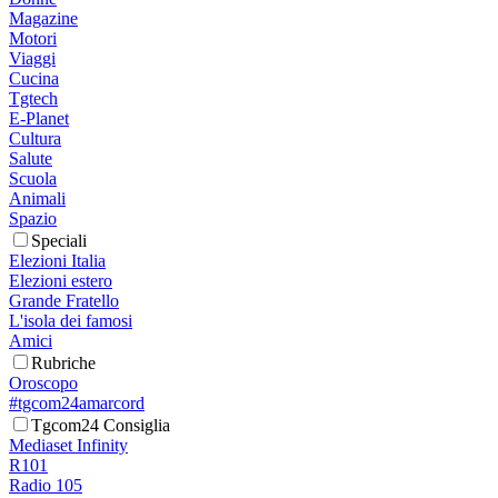
Magazine
Motori
Viaggi
Cucina
Tgtech
E-Planet
Cultura
Salute
Scuola
Animali
Spazio
Speciali
Elezioni Italia
Elezioni estero
Grande Fratello
L'isola dei famosi
Amici
Rubriche
Oroscopo
#tgcom24amarcord
Tgcom24 Consiglia
Mediaset Infinity
R101
Radio 105