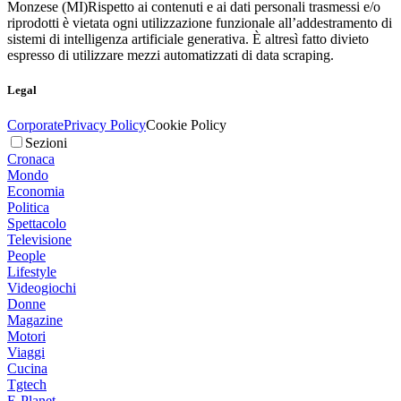
Monzese (MI)
Rispetto ai contenuti e ai dati personali trasmessi e/o
riprodotti è vietata ogni utilizzazione funzionale all’addestramento di
sistemi di intelligenza artificiale generativa. È altresì fatto divieto
espresso di utilizzare mezzi automatizzati di data scraping.
Legal
Corporate
Privacy Policy
Cookie Policy
Sezioni
Cronaca
Mondo
Economia
Politica
Spettacolo
Televisione
People
Lifestyle
Videogiochi
Donne
Magazine
Motori
Viaggi
Cucina
Tgtech
E-Planet