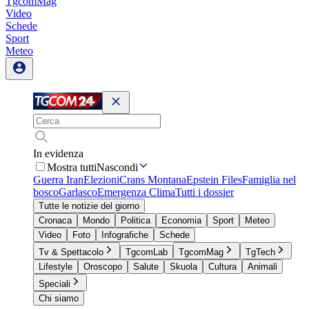
TgcomMag
Video
Schede
Sport
Meteo
In evidenza
Mostra tutti
Nascondi
Guerra Iran
Elezioni
Crans Montana
Epstein Files
Famiglia nel
bosco
Garlasco
Emergenza Clima
Tutti i dossier
Tutte le notizie del giorno
Cronaca
Mondo
Politica
Economia
Sport
Meteo
Video
Foto
Infografiche
Schede
Tv & Spettacolo
TgcomLab
TgcomMag
TgTech
Lifestyle
Oroscopo
Salute
Skuola
Cultura
Animali
Speciali
Chi siamo