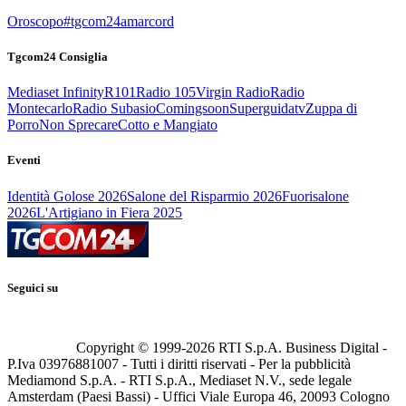
Oroscopo
#tgcom24amarcord
Tgcom24 Consiglia
Mediaset Infinity
R101
Radio 105
Virgin Radio
Radio
Montecarlo
Radio Subasio
Comingsoon
Superguidatv
Zuppa di
Porro
Non Sprecare
Cotto e Mangiato
Eventi
Identità Golose 2026
Salone del Risparmio 2026
Fuorisalone
2026
L'Artigiano in Fiera 2025
Seguici su
Copyright © 1999-
2026
RTI S.p.A. Business Digital -
P.Iva 03976881007 - Tutti i diritti riservati - Per la pubblicità
Mediamond S.p.A. - RTI S.p.A., Mediaset N.V., sede legale
Amsterdam (Paesi Bassi) - Uffici Viale Europa 46, 20093 Cologno