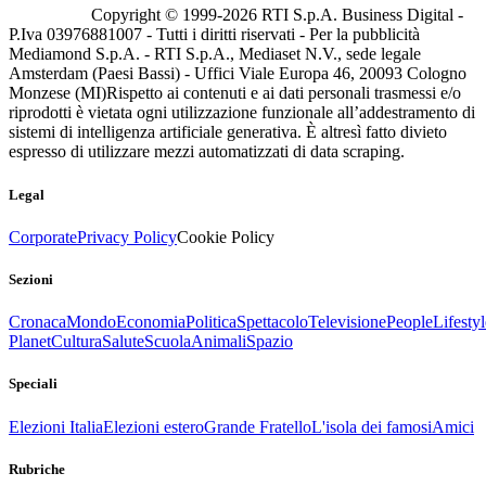
Copyright © 1999-
2026
RTI S.p.A. Business Digital -
P.Iva 03976881007 - Tutti i diritti riservati - Per la pubblicità
Mediamond S.p.A. - RTI S.p.A., Mediaset N.V., sede legale
Amsterdam (Paesi Bassi) - Uffici Viale Europa 46, 20093 Cologno
Monzese (MI)
Rispetto ai contenuti e ai dati personali trasmessi e/o
riprodotti è vietata ogni utilizzazione funzionale all’addestramento di
sistemi di intelligenza artificiale generativa. È altresì fatto divieto
espresso di utilizzare mezzi automatizzati di data scraping.
Legal
Corporate
Privacy Policy
Cookie Policy
Sezioni
Cronaca
Mondo
Economia
Politica
Spettacolo
Televisione
People
Lifestyl
Planet
Cultura
Salute
Scuola
Animali
Spazio
Speciali
Elezioni Italia
Elezioni estero
Grande Fratello
L'isola dei famosi
Amici
Rubriche