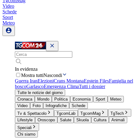
TgcomMag
Video
Schede
Sport
Meteo
In evidenza
Mostra tutti
Nascondi
Guerra Iran
Elezioni
Crans Montana
Epstein Files
Famiglia nel
bosco
Garlasco
Emergenza Clima
Tutti i dossier
Tutte le notizie del giorno
Cronaca
Mondo
Politica
Economia
Sport
Meteo
Video
Foto
Infografiche
Schede
Tv & Spettacolo
TgcomLab
TgcomMag
TgTech
Lifestyle
Oroscopo
Salute
Skuola
Cultura
Animali
Speciali
Chi siamo