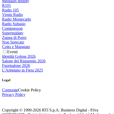
Mediaset Infinity
R101
Radio 105
Virgin Radio
Radio Montecarlo
Radio Subasio
Comingsoon
Superguidatv
Zuppa di Porro
Non Sprecare
Cotto e Mangiato
Eventi
Identità Golose 2026
Salone del Risparmio 2026
Fuorisalone 2026
L'Artigiano in Fiera 2025
Legal
Corporate
Cookie Policy
Privacy Policy
Copyright © 1999-
2026
RTI S.p.A. Business Digital - P.Iva