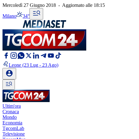
Mercoledì 27 Giugno 2018
-
Aggiornato alle
18:15
Milano
34°
Leone
(23 Lug - 23 Ago)
Ultim'ora
Cronaca
Mondo
Economia
TgcomLab
Televisione