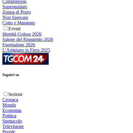
Comingsoon
Superguidatv
Zuppa di Porro
Non Sprecare
Cotto e Mangiato
Eventi
Identità Golose 2026
Salone del Risparmio 2026
Fuorisalone 2026
L'Artigiano in Fiera 2025
Seguici su
Sezioni
Cronaca
Mondo
Economia
Politica
Spettacolo
Televisione
People