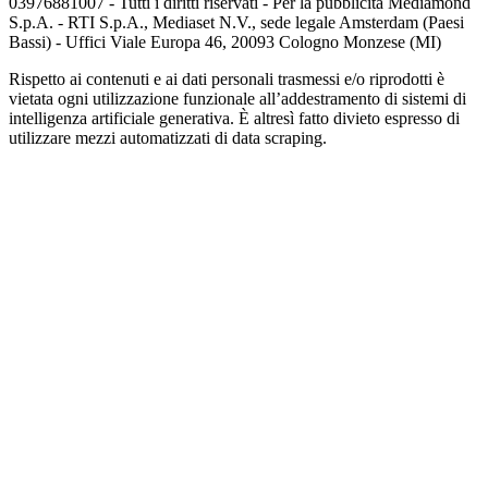
03976881007 - Tutti i diritti riservati - Per la pubblicità Mediamond
S.p.A. - RTI S.p.A., Mediaset N.V., sede legale Amsterdam (Paesi
Bassi) - Uffici Viale Europa 46, 20093 Cologno Monzese (MI)
Rispetto ai contenuti e ai dati personali trasmessi e/o riprodotti è
vietata ogni utilizzazione funzionale all’addestramento di sistemi di
intelligenza artificiale generativa. È altresì fatto divieto espresso di
utilizzare mezzi automatizzati di data scraping.