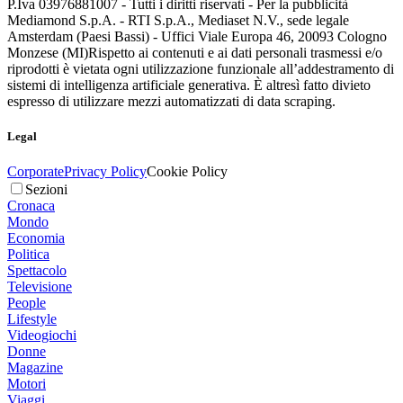
P.Iva 03976881007 - Tutti i diritti riservati - Per la pubblicità
Mediamond S.p.A. - RTI S.p.A., Mediaset N.V., sede legale
Amsterdam (Paesi Bassi) - Uffici Viale Europa 46, 20093 Cologno
Monzese (MI)
Rispetto ai contenuti e ai dati personali trasmessi e/o
riprodotti è vietata ogni utilizzazione funzionale all’addestramento di
sistemi di intelligenza artificiale generativa. È altresì fatto divieto
espresso di utilizzare mezzi automatizzati di data scraping.
Legal
Corporate
Privacy Policy
Cookie Policy
Sezioni
Cronaca
Mondo
Economia
Politica
Spettacolo
Televisione
People
Lifestyle
Videogiochi
Donne
Magazine
Motori
Viaggi