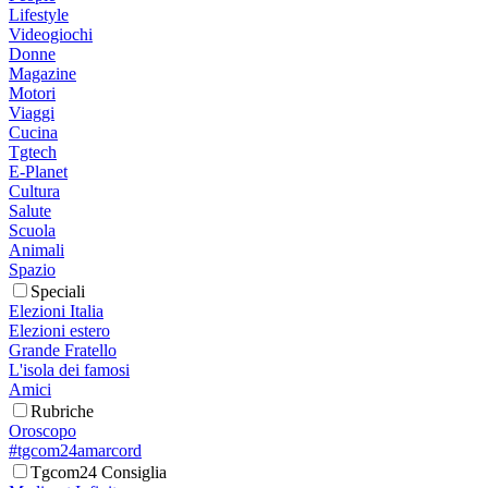
Lifestyle
Videogiochi
Donne
Magazine
Motori
Viaggi
Cucina
Tgtech
E-Planet
Cultura
Salute
Scuola
Animali
Spazio
Speciali
Elezioni Italia
Elezioni estero
Grande Fratello
L'isola dei famosi
Amici
Rubriche
Oroscopo
#tgcom24amarcord
Tgcom24 Consiglia