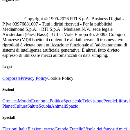
Copyright © 1999-
2026
RTI S.p.A. Business Digital -
P.Iva 03976881007 - Tutti i diritti riservati - Per la pubblicità
Mediamond S.p.A. - RTI S.p.A., Mediaset N.V., sede legale
Amsterdam (Paesi Bassi) - Uffici Viale Europa 46, 20093 Cologno
Monzese (MI)
Rispetto ai contenuti e ai dati personali trasmessi e/o
riprodotti è vietata ogni utilizzazione funzionale all’addestramento di
sistemi di intelligenza artificiale generativa. È altresì fatto divieto
espresso di utilizzare mezzi automatizzati di data scraping.
Legal
Corporate
Privacy Policy
Cookie Policy
Sezioni
Cronaca
Mondo
Economia
Politica
Spettacolo
Televisione
People
Lifestyl
Planet
Cultura
Salute
Scuola
Animali
Spazio
Speciali
Elezioni Italia
Elezioni estero
Grande Fratello
L'isola dei famosi
Amici