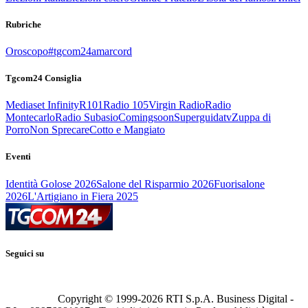
Rubriche
Oroscopo
#tgcom24amarcord
Tgcom24 Consiglia
Mediaset Infinity
R101
Radio 105
Virgin Radio
Radio
Montecarlo
Radio Subasio
Comingsoon
Superguidatv
Zuppa di
Porro
Non Sprecare
Cotto e Mangiato
Eventi
Identità Golose 2026
Salone del Risparmio 2026
Fuorisalone
2026
L'Artigiano in Fiera 2025
Seguici su
Copyright © 1999-
2026
RTI S.p.A. Business Digital -