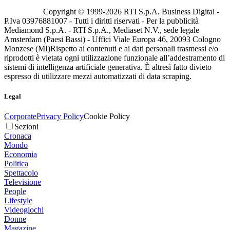
Copyright © 1999-
2026
RTI S.p.A. Business Digital -
P.Iva 03976881007 - Tutti i diritti riservati - Per la pubblicità
Mediamond S.p.A. - RTI S.p.A., Mediaset N.V., sede legale
Amsterdam (Paesi Bassi) - Uffici Viale Europa 46, 20093 Cologno
Monzese (MI)
Rispetto ai contenuti e ai dati personali trasmessi e/o
riprodotti è vietata ogni utilizzazione funzionale all’addestramento di
sistemi di intelligenza artificiale generativa. È altresì fatto divieto
espresso di utilizzare mezzi automatizzati di data scraping.
Legal
Corporate
Privacy Policy
Cookie Policy
Sezioni
Cronaca
Mondo
Economia
Politica
Spettacolo
Televisione
People
Lifestyle
Videogiochi
Donne
Magazine