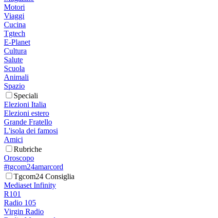
Motori
Viaggi
Cucina
Tgtech
E-Planet
Cultura
Salute
Scuola
Animali
Spazio
Speciali
Elezioni Italia
Elezioni estero
Grande Fratello
L'isola dei famosi
Amici
Rubriche
Oroscopo
#tgcom24amarcord
Tgcom24 Consiglia
Mediaset Infinity
R101
Radio 105
Virgin Radio