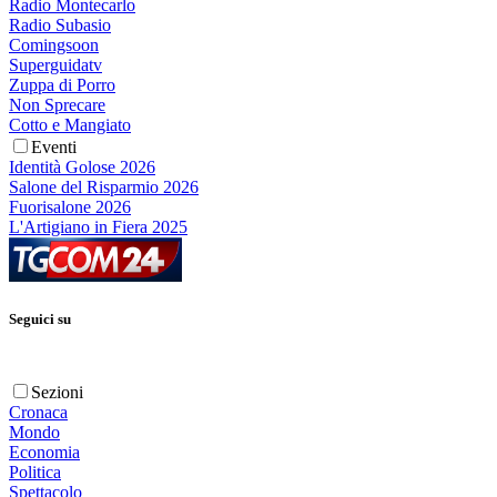
Radio Montecarlo
Radio Subasio
Comingsoon
Superguidatv
Zuppa di Porro
Non Sprecare
Cotto e Mangiato
Eventi
Identità Golose 2026
Salone del Risparmio 2026
Fuorisalone 2026
L'Artigiano in Fiera 2025
Seguici su
Sezioni
Cronaca
Mondo
Economia
Politica
Spettacolo