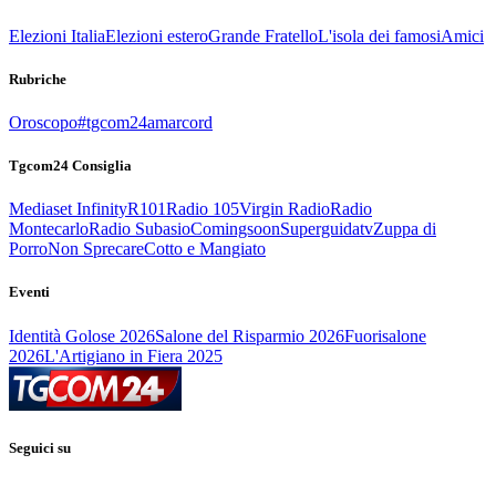
Elezioni Italia
Elezioni estero
Grande Fratello
L'isola dei famosi
Amici
Rubriche
Oroscopo
#tgcom24amarcord
Tgcom24 Consiglia
Mediaset Infinity
R101
Radio 105
Virgin Radio
Radio
Montecarlo
Radio Subasio
Comingsoon
Superguidatv
Zuppa di
Porro
Non Sprecare
Cotto e Mangiato
Eventi
Identità Golose 2026
Salone del Risparmio 2026
Fuorisalone
2026
L'Artigiano in Fiera 2025
Seguici su