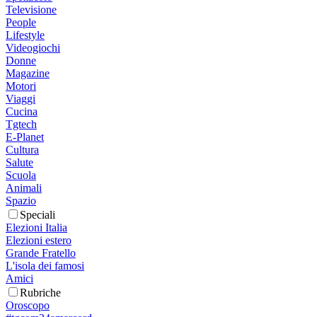
Televisione
People
Lifestyle
Videogiochi
Donne
Magazine
Motori
Viaggi
Cucina
Tgtech
E-Planet
Cultura
Salute
Scuola
Animali
Spazio
Speciali
Elezioni Italia
Elezioni estero
Grande Fratello
L'isola dei famosi
Amici
Rubriche
Oroscopo