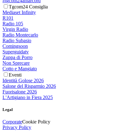
#tgcom24amarcord
Tgcom24 Consiglia
Mediaset Infinity
R101
Radio 105
Virgin Radio
Radio Montecarlo
Radio Subasio
Comingsoon
Superguidatv
Zuppa di Porro
Non Sprecare
Cotto e Mangiato
Eventi
Identità Golose 2026
Salone del Risparmio 2026
Fuorisalone 2026
L'Artigiano in Fiera 2025
Legal
Corporate
Cookie Policy
Privacy Policy