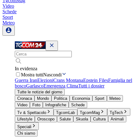
TgcomMag
Video
Schede
Sport
Meteo
In evidenza
Mostra tutti
Nascondi
Guerra Iran
Elezioni
Crans Montana
Epstein Files
Famiglia nel
bosco
Garlasco
Emergenza Clima
Tutti i dossier
Tutte le notizie del giorno
Cronaca
Mondo
Politica
Economia
Sport
Meteo
Video
Foto
Infografiche
Schede
Tv & Spettacolo
TgcomLab
TgcomMag
TgTech
Lifestyle
Oroscopo
Salute
Skuola
Cultura
Animali
Speciali
Chi siamo