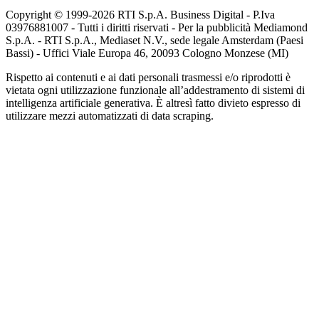
Copyright © 1999-
2026
RTI S.p.A. Business Digital - P.Iva
03976881007 - Tutti i diritti riservati - Per la pubblicità Mediamond
S.p.A. - RTI S.p.A., Mediaset N.V., sede legale Amsterdam (Paesi
Bassi) - Uffici Viale Europa 46, 20093 Cologno Monzese (MI)
Rispetto ai contenuti e ai dati personali trasmessi e/o riprodotti è
vietata ogni utilizzazione funzionale all’addestramento di sistemi di
intelligenza artificiale generativa. È altresì fatto divieto espresso di
utilizzare mezzi automatizzati di data scraping.