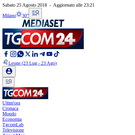
Sabato 25 Agosto 2018
-
Aggiornato alle
23:21
Milano
30°
Leone
(23 Lug - 23 Ago)
Ultim'ora
Cronaca
Mondo
Economia
TgcomLab
Televisione