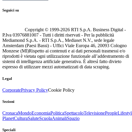
Seguici su
Copyright © 1999-
2026
RTI S.p.A. Business Digital -
P.Iva 03976881007 - Tutti i diritti riservati - Per la pubblicità
Mediamond S.p.A. - RTI S.p.A., Mediaset N.V., sede legale
Amsterdam (Paesi Bassi) - Uffici Viale Europa 46, 20093 Cologno
Monzese (MI)
Rispetto ai contenuti e ai dati personali trasmessi e/o
riprodotti è vietata ogni utilizzazione funzionale all’addestramento di
sistemi di intelligenza artificiale generativa. È altresì fatto divieto
espresso di utilizzare mezzi automatizzati di data scraping.
Legal
Corporate
Privacy Policy
Cookie Policy
Sezioni
Cronaca
Mondo
Economia
Politica
Spettacolo
Televisione
People
Lifestyl
Planet
Cultura
Salute
Scuola
Animali
Spazio
Speciali