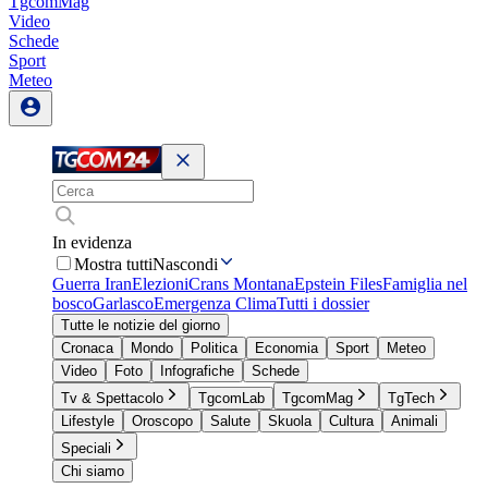
TgcomMag
Video
Schede
Sport
Meteo
In evidenza
Mostra tutti
Nascondi
Guerra Iran
Elezioni
Crans Montana
Epstein Files
Famiglia nel
bosco
Garlasco
Emergenza Clima
Tutti i dossier
Tutte le notizie del giorno
Cronaca
Mondo
Politica
Economia
Sport
Meteo
Video
Foto
Infografiche
Schede
Tv & Spettacolo
TgcomLab
TgcomMag
TgTech
Lifestyle
Oroscopo
Salute
Skuola
Cultura
Animali
Speciali
Chi siamo