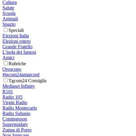
Cultura
Salute
Scuola
Animali
Spazio
Speciali
Elezioni Italia
Elezioni estero
Grande Fratello
L'isola dei famosi
Amici
Rubriche
Oroscopo
#tgcom24amarcord
Tgcom24 Consiglia
Mediaset Infinity
R101
Radio 105
Virgin Radio
Radio Montecarlo
Radio Subasio
Comingsoon
Superguidatv
Zuppa di Porro
Non Sprecare