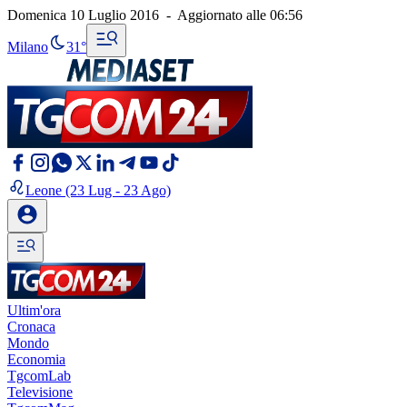
Domenica 10 Luglio 2016
-
Aggiornato alle
06:56
Milano
31°
Leone
(23 Lug - 23 Ago)
Ultim'ora
Cronaca
Mondo
Economia
TgcomLab
Televisione