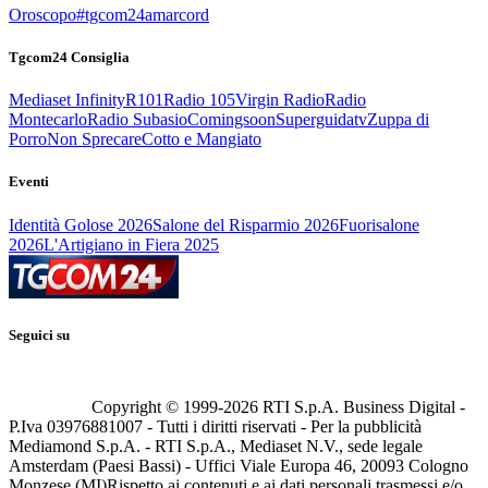
Oroscopo
#tgcom24amarcord
Tgcom24 Consiglia
Mediaset Infinity
R101
Radio 105
Virgin Radio
Radio
Montecarlo
Radio Subasio
Comingsoon
Superguidatv
Zuppa di
Porro
Non Sprecare
Cotto e Mangiato
Eventi
Identità Golose 2026
Salone del Risparmio 2026
Fuorisalone
2026
L'Artigiano in Fiera 2025
Seguici su
Copyright © 1999-
2026
RTI S.p.A. Business Digital -
P.Iva 03976881007 - Tutti i diritti riservati - Per la pubblicità
Mediamond S.p.A. - RTI S.p.A., Mediaset N.V., sede legale
Amsterdam (Paesi Bassi) - Uffici Viale Europa 46, 20093 Cologno
Monzese (MI)
Rispetto ai contenuti e ai dati personali trasmessi e/o