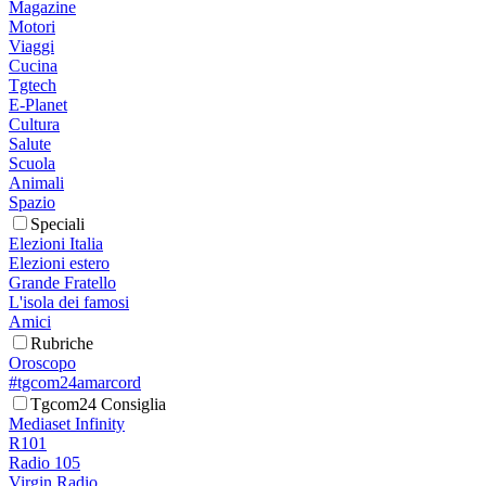
Magazine
Motori
Viaggi
Cucina
Tgtech
E-Planet
Cultura
Salute
Scuola
Animali
Spazio
Speciali
Elezioni Italia
Elezioni estero
Grande Fratello
L'isola dei famosi
Amici
Rubriche
Oroscopo
#tgcom24amarcord
Tgcom24 Consiglia
Mediaset Infinity
R101
Radio 105
Virgin Radio