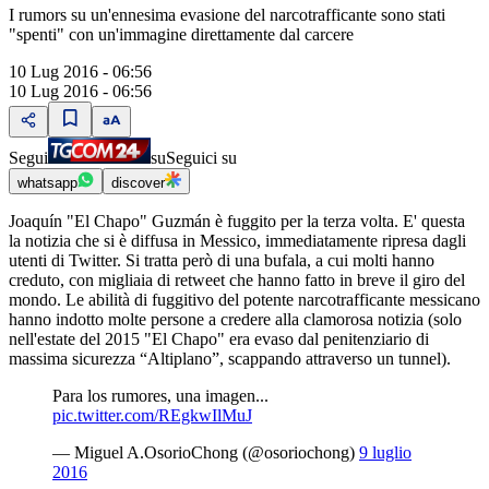
I rumors su un'ennesima evasione del narcotrafficante sono stati
"spenti" con un'immagine direttamente dal carcere
10 Lug 2016 - 06:56
10 Lug 2016 - 06:56
Segui
su
Seguici su
whatsapp
discover
Joaquín "El Chapo" Guzmán è fuggito per la terza volta. E' questa
la notizia che si è diffusa in Messico, immediatamente ripresa dagli
utenti di Twitter. Si tratta però di una bufala, a cui molti hanno
creduto, con migliaia di retweet che hanno fatto in breve il giro del
mondo. Le abilità di fuggitivo del potente narcotrafficante messicano
hanno indotto molte persone a credere alla clamorosa notizia (solo
nell'estate del 2015 "El Chapo" era evaso dal penitenziario di
massima sicurezza “Altiplano”, scappando attraverso un tunnel).
Para los rumores, una imagen...
pic.twitter.com/REgkwIlMuJ
— Miguel A.OsorioChong (@osoriochong)
9 luglio
2016