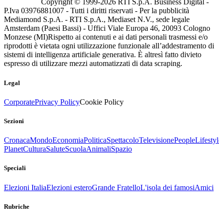
Copyright © 1999-
2026
RTI S.p.A. Business Digital -
P.Iva 03976881007 - Tutti i diritti riservati - Per la pubblicità
Mediamond S.p.A. - RTI S.p.A., Mediaset N.V., sede legale
Amsterdam (Paesi Bassi) - Uffici Viale Europa 46, 20093 Cologno
Monzese (MI)
Rispetto ai contenuti e ai dati personali trasmessi e/o
riprodotti è vietata ogni utilizzazione funzionale all’addestramento di
sistemi di intelligenza artificiale generativa. È altresì fatto divieto
espresso di utilizzare mezzi automatizzati di data scraping.
Legal
Corporate
Privacy Policy
Cookie Policy
Sezioni
Cronaca
Mondo
Economia
Politica
Spettacolo
Televisione
People
Lifestyl
Planet
Cultura
Salute
Scuola
Animali
Spazio
Speciali
Elezioni Italia
Elezioni estero
Grande Fratello
L'isola dei famosi
Amici
Rubriche