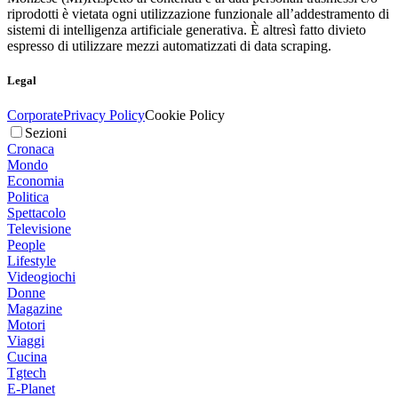
riprodotti è vietata ogni utilizzazione funzionale all’addestramento di
sistemi di intelligenza artificiale generativa. È altresì fatto divieto
espresso di utilizzare mezzi automatizzati di data scraping.
Legal
Corporate
Privacy Policy
Cookie Policy
Sezioni
Cronaca
Mondo
Economia
Politica
Spettacolo
Televisione
People
Lifestyle
Videogiochi
Donne
Magazine
Motori
Viaggi
Cucina
Tgtech
E-Planet