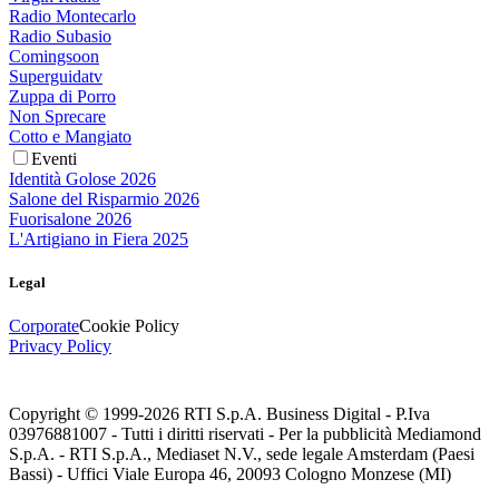
Radio Montecarlo
Radio Subasio
Comingsoon
Superguidatv
Zuppa di Porro
Non Sprecare
Cotto e Mangiato
Eventi
Identità Golose 2026
Salone del Risparmio 2026
Fuorisalone 2026
L'Artigiano in Fiera 2025
Legal
Corporate
Cookie Policy
Privacy Policy
Copyright © 1999-
2026
RTI S.p.A. Business Digital - P.Iva
03976881007 - Tutti i diritti riservati - Per la pubblicità Mediamond
S.p.A. - RTI S.p.A., Mediaset N.V., sede legale Amsterdam (Paesi
Bassi) - Uffici Viale Europa 46, 20093 Cologno Monzese (MI)