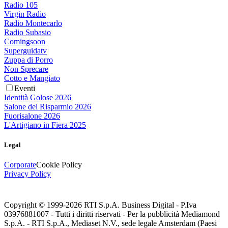
Radio 105
Virgin Radio
Radio Montecarlo
Radio Subasio
Comingsoon
Superguidatv
Zuppa di Porro
Non Sprecare
Cotto e Mangiato
Eventi
Identità Golose 2026
Salone del Risparmio 2026
Fuorisalone 2026
L'Artigiano in Fiera 2025
Legal
Corporate
Cookie Policy
Privacy Policy
Copyright © 1999-
2026
RTI S.p.A. Business Digital - P.Iva
03976881007 - Tutti i diritti riservati - Per la pubblicità Mediamond
S.p.A. - RTI S.p.A., Mediaset N.V., sede legale Amsterdam (Paesi