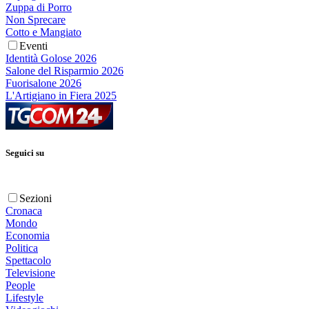
Zuppa di Porro
Non Sprecare
Cotto e Mangiato
Eventi
Identità Golose 2026
Salone del Risparmio 2026
Fuorisalone 2026
L'Artigiano in Fiera 2025
Seguici su
Sezioni
Cronaca
Mondo
Economia
Politica
Spettacolo
Televisione
People
Lifestyle