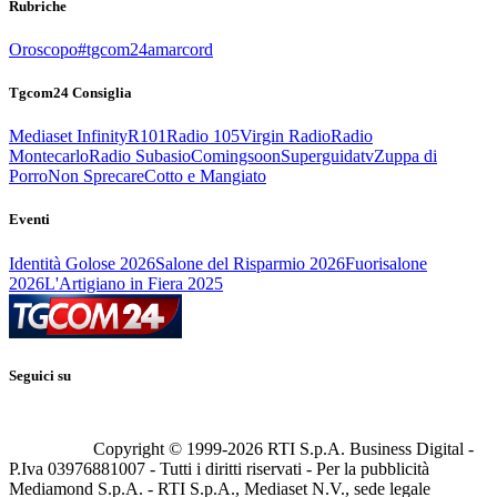
Rubriche
Oroscopo
#tgcom24amarcord
Tgcom24 Consiglia
Mediaset Infinity
R101
Radio 105
Virgin Radio
Radio
Montecarlo
Radio Subasio
Comingsoon
Superguidatv
Zuppa di
Porro
Non Sprecare
Cotto e Mangiato
Eventi
Identità Golose 2026
Salone del Risparmio 2026
Fuorisalone
2026
L'Artigiano in Fiera 2025
Seguici su
Copyright © 1999-
2026
RTI S.p.A. Business Digital -
P.Iva 03976881007 - Tutti i diritti riservati - Per la pubblicità
Mediamond S.p.A. - RTI S.p.A., Mediaset N.V., sede legale