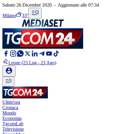
Sabato 26 Dicembre 2020
-
Aggiornato alle
07:34
Milano
33°
Leone
(23 Lug - 23 Ago)
Ultim'ora
Cronaca
Mondo
Economia
TgcomLab
Televisione