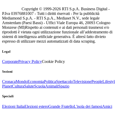
Copyright © 1999-
2026
RTI S.p.A. Business Digital -
P.Iva 03976881007 - Tutti i diritti riservati - Per la pubblicità
Mediamond S.p.A. - RTI S.p.A., Mediaset N.V., sede legale
Amsterdam (Paesi Bassi) - Uffici Viale Europa 46, 20093 Cologno
Monzese (MI)
Rispetto ai contenuti e ai dati personali trasmessi e/o
riprodotti è vietata ogni utilizzazione funzionale all’addestramento di
sistemi di intelligenza artificiale generativa. È altresì fatto divieto
espresso di utilizzare mezzi automatizzati di data scraping.
Legal
Corporate
Privacy Policy
Cookie Policy
Sezioni
Cronaca
Mondo
Economia
Politica
Spettacolo
Televisione
People
Lifestyl
Planet
Cultura
Salute
Scuola
Animali
Spazio
Speciali
Elezioni Italia
Elezioni estero
Grande Fratello
L'isola dei famosi
Amici