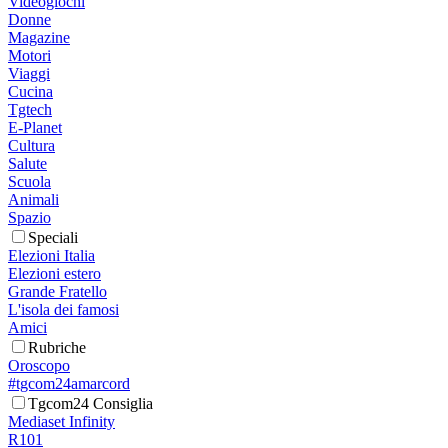
Videogiochi
Donne
Magazine
Motori
Viaggi
Cucina
Tgtech
E-Planet
Cultura
Salute
Scuola
Animali
Spazio
Speciali
Elezioni Italia
Elezioni estero
Grande Fratello
L'isola dei famosi
Amici
Rubriche
Oroscopo
#tgcom24amarcord
Tgcom24 Consiglia
Mediaset Infinity
R101