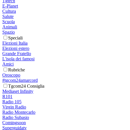
Tgtech
E-Planet
Cultura
Salute
Scuola
Animali
Spazio
Speciali
Elezioni Italia
Elezioni estero
Grande Fratello
L'isola dei famosi
Amici
Rubriche
Oroscopo
#tgcom24amarcord
Tgcom24 Consiglia
Mediaset Infinity
R101
Radio 105
Virgin Radio
Radio Montecarlo
Radio Subasio
Comingsoon
Superguidatv