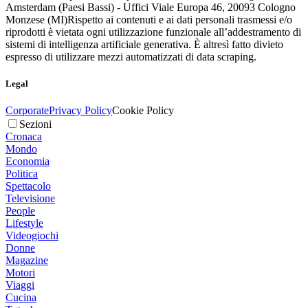
Amsterdam (Paesi Bassi) - Uffici Viale Europa 46, 20093 Cologno
Monzese (MI)
Rispetto ai contenuti e ai dati personali trasmessi e/o
riprodotti è vietata ogni utilizzazione funzionale all’addestramento di
sistemi di intelligenza artificiale generativa. È altresì fatto divieto
espresso di utilizzare mezzi automatizzati di data scraping.
Legal
Corporate
Privacy Policy
Cookie Policy
Sezioni
Cronaca
Mondo
Economia
Politica
Spettacolo
Televisione
People
Lifestyle
Videogiochi
Donne
Magazine
Motori
Viaggi
Cucina