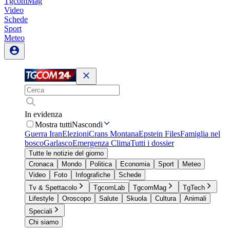
TgcomMag
Video
Schede
Sport
Meteo
In evidenza
Mostra tutti
Nascondi
Guerra Iran
Elezioni
Crans Montana
Epstein Files
Famiglia nel
bosco
Garlasco
Emergenza Clima
Tutti i dossier
Tutte le notizie del giorno
Cronaca
Mondo
Politica
Economia
Sport
Meteo
Video
Foto
Infografiche
Schede
Tv & Spettacolo
TgcomLab
TgcomMag
TgTech
Lifestyle
Oroscopo
Salute
Skuola
Cultura
Animali
Speciali
Chi siamo