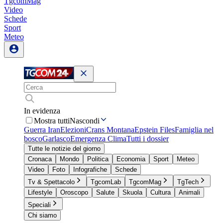
TgcomMag
Video
Schede
Sport
Meteo
In evidenza
Mostra tutti
Nascondi
Guerra Iran
Elezioni
Crans Montana
Epstein Files
Famiglia nel
bosco
Garlasco
Emergenza Clima
Tutti i dossier
Tutte le notizie del giorno
Cronaca
Mondo
Politica
Economia
Sport
Meteo
Video
Foto
Infografiche
Schede
Tv & Spettacolo
TgcomLab
TgcomMag
TgTech
Lifestyle
Oroscopo
Salute
Skuola
Cultura
Animali
Speciali
Chi siamo