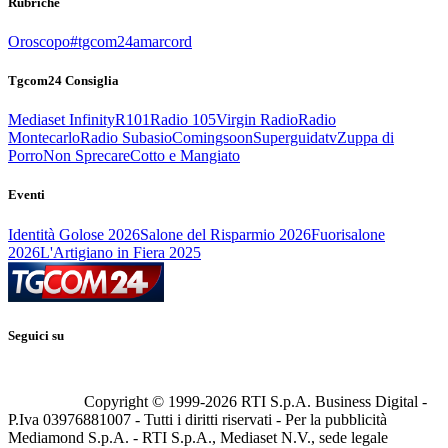
Rubriche
Oroscopo
#tgcom24amarcord
Tgcom24 Consiglia
Mediaset Infinity
R101
Radio 105
Virgin Radio
Radio
Montecarlo
Radio Subasio
Comingsoon
Superguidatv
Zuppa di
Porro
Non Sprecare
Cotto e Mangiato
Eventi
Identità Golose 2026
Salone del Risparmio 2026
Fuorisalone
2026
L'Artigiano in Fiera 2025
Seguici su
Copyright © 1999-
2026
RTI S.p.A. Business Digital -
P.Iva 03976881007 - Tutti i diritti riservati - Per la pubblicità
Mediamond S.p.A. - RTI S.p.A., Mediaset N.V., sede legale