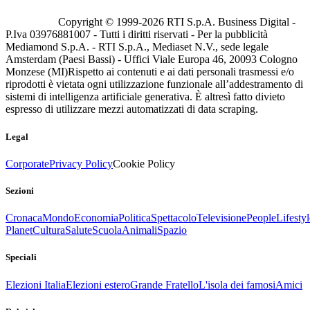
Copyright © 1999-
2026
RTI S.p.A. Business Digital -
P.Iva 03976881007 - Tutti i diritti riservati - Per la pubblicità
Mediamond S.p.A. - RTI S.p.A., Mediaset N.V., sede legale
Amsterdam (Paesi Bassi) - Uffici Viale Europa 46, 20093 Cologno
Monzese (MI)
Rispetto ai contenuti e ai dati personali trasmessi e/o
riprodotti è vietata ogni utilizzazione funzionale all’addestramento di
sistemi di intelligenza artificiale generativa. È altresì fatto divieto
espresso di utilizzare mezzi automatizzati di data scraping.
Legal
Corporate
Privacy Policy
Cookie Policy
Sezioni
Cronaca
Mondo
Economia
Politica
Spettacolo
Televisione
People
Lifestyl
Planet
Cultura
Salute
Scuola
Animali
Spazio
Speciali
Elezioni Italia
Elezioni estero
Grande Fratello
L'isola dei famosi
Amici