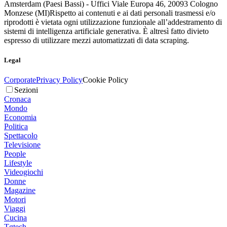
Amsterdam (Paesi Bassi) - Uffici Viale Europa 46, 20093 Cologno
Monzese (MI)
Rispetto ai contenuti e ai dati personali trasmessi e/o
riprodotti è vietata ogni utilizzazione funzionale all’addestramento di
sistemi di intelligenza artificiale generativa. È altresì fatto divieto
espresso di utilizzare mezzi automatizzati di data scraping.
Legal
Corporate
Privacy Policy
Cookie Policy
Sezioni
Cronaca
Mondo
Economia
Politica
Spettacolo
Televisione
People
Lifestyle
Videogiochi
Donne
Magazine
Motori
Viaggi
Cucina
Tgtech