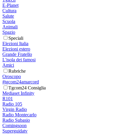
E-Planet
Cultura
Salute
Scuola
Animali
Spazio
Speciali
Elezioni Italia
Elezioni estero
Grande Fratello
L'isola dei famosi
Amici
Rubriche
Oroscopo
#tgcom24amarcord
Tgcom24 Consiglia
Mediaset Infinity
R101
Radio 105
Virgin Radio
Radio Montecarlo
Radio Subasio
Comingsoon
Superguidatv