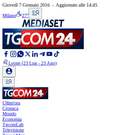
Giovedì 7 Gennaio 2016
-
Aggiornato alle
14:45
Milano
27°
Leone
(23 Lug - 23 Ago)
Ultim'ora
Cronaca
Mondo
Economia
TgcomLab
Televisione