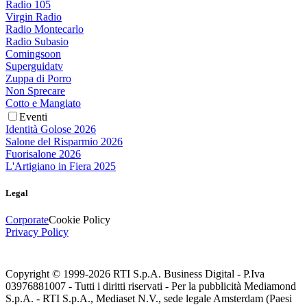
Radio 105
Virgin Radio
Radio Montecarlo
Radio Subasio
Comingsoon
Superguidatv
Zuppa di Porro
Non Sprecare
Cotto e Mangiato
Eventi
Identità Golose 2026
Salone del Risparmio 2026
Fuorisalone 2026
L'Artigiano in Fiera 2025
Legal
Corporate
Cookie Policy
Privacy Policy
Copyright © 1999-
2026
RTI S.p.A. Business Digital - P.Iva
03976881007 - Tutti i diritti riservati - Per la pubblicità Mediamond
S.p.A. - RTI S.p.A., Mediaset N.V., sede legale Amsterdam (Paesi