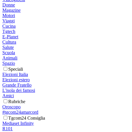
Donne
Magazine
Motori
Viaggi
Cucina
Tgtech
E-Planet
Cultura
Salute
Scuola
Animali
Spazio
Speciali
Elezioni Italia
Elezioni estero
Grande Fratello
L'isola dei famosi
Amici
Rubriche
Oroscopo
#tgcom24amarcord
Tgcom24 Consiglia
Mediaset Infinity
R101