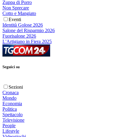
Zuppa di Porro
Non Sprecare
Cotto e Mangiato
Eventi
Identità Golose 2026
Salone del Risparmio 2026
Fuorisalone 2026
L'Artigiano in Fiera 2025
Seguici su
Sezioni
Cronaca
Mondo
Economia
Politica
Spettacolo
Televisione
People
Lifestyle
Videogiochi