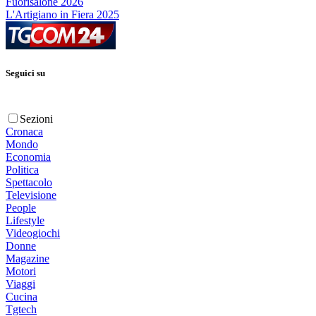
Fuorisalone 2026
L'Artigiano in Fiera 2025
Seguici su
Sezioni
Cronaca
Mondo
Economia
Politica
Spettacolo
Televisione
People
Lifestyle
Videogiochi
Donne
Magazine
Motori
Viaggi
Cucina
Tgtech