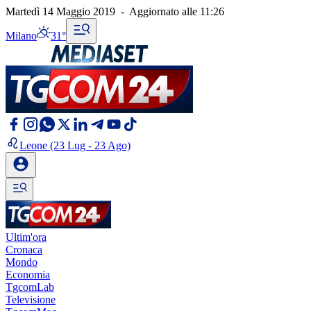
Martedì 14 Maggio 2019
-
Aggiornato alle
11:26
Milano
31°
Leone
(23 Lug - 23 Ago)
Ultim'ora
Cronaca
Mondo
Economia
TgcomLab
Televisione