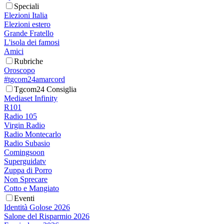
Speciali
Elezioni Italia
Elezioni estero
Grande Fratello
L'isola dei famosi
Amici
Rubriche
Oroscopo
#tgcom24amarcord
Tgcom24 Consiglia
Mediaset Infinity
R101
Radio 105
Virgin Radio
Radio Montecarlo
Radio Subasio
Comingsoon
Superguidatv
Zuppa di Porro
Non Sprecare
Cotto e Mangiato
Eventi
Identità Golose 2026
Salone del Risparmio 2026