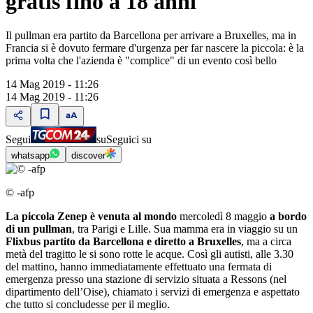
gratis fino a 18 anni
Il pullman era partito da Barcellona per arrivare a Bruxelles, ma in
Francia si è dovuto fermare d'urgenza per far nascere la piccola: è la
prima volta che l'azienda è "complice" di un evento così bello
14 Mag 2019 - 11:26
14 Mag 2019 - 11:26
Segui
su
Seguici su
whatsapp
discover
© -afp
La piccola Zenep è venuta al mondo
mercoledì 8 maggio
a bordo
di un pullman
, tra Parigi e Lille. Sua mamma era in viaggio su un
Flixbus partito da Barcellona e diretto a Bruxelles
, ma a circa
metà del tragitto le si sono rotte le acque. Così gli autisti, alle 3.30
del mattino, hanno immediatamente effettuato una fermata di
emergenza presso una stazione di servizio situata a Ressons (nel
dipartimento dell’Oise), chiamato i servizi di emergenza e aspettato
che tutto si concludesse per il meglio.