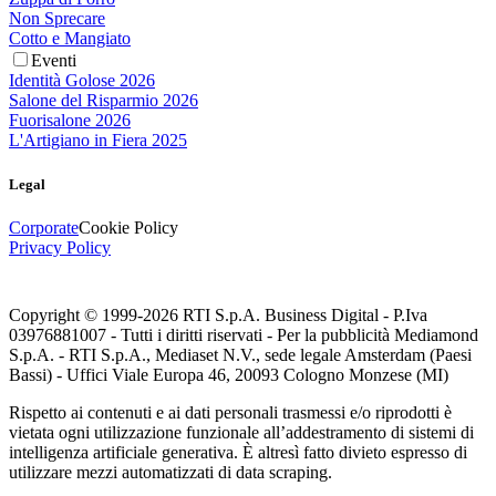
Non Sprecare
Cotto e Mangiato
Eventi
Identità Golose 2026
Salone del Risparmio 2026
Fuorisalone 2026
L'Artigiano in Fiera 2025
Legal
Corporate
Cookie Policy
Privacy Policy
Copyright © 1999-
2026
RTI S.p.A. Business Digital - P.Iva
03976881007 - Tutti i diritti riservati - Per la pubblicità Mediamond
S.p.A. - RTI S.p.A., Mediaset N.V., sede legale Amsterdam (Paesi
Bassi) - Uffici Viale Europa 46, 20093 Cologno Monzese (MI)
Rispetto ai contenuti e ai dati personali trasmessi e/o riprodotti è
vietata ogni utilizzazione funzionale all’addestramento di sistemi di
intelligenza artificiale generativa. È altresì fatto divieto espresso di
utilizzare mezzi automatizzati di data scraping.