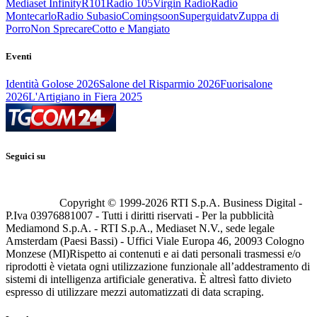
Mediaset Infinity
R101
Radio 105
Virgin Radio
Radio
Montecarlo
Radio Subasio
Comingsoon
Superguidatv
Zuppa di
Porro
Non Sprecare
Cotto e Mangiato
Eventi
Identità Golose 2026
Salone del Risparmio 2026
Fuorisalone
2026
L'Artigiano in Fiera 2025
Seguici su
Copyright © 1999-
2026
RTI S.p.A. Business Digital -
P.Iva 03976881007 - Tutti i diritti riservati - Per la pubblicità
Mediamond S.p.A. - RTI S.p.A., Mediaset N.V., sede legale
Amsterdam (Paesi Bassi) - Uffici Viale Europa 46, 20093 Cologno
Monzese (MI)
Rispetto ai contenuti e ai dati personali trasmessi e/o
riprodotti è vietata ogni utilizzazione funzionale all’addestramento di
sistemi di intelligenza artificiale generativa. È altresì fatto divieto
espresso di utilizzare mezzi automatizzati di data scraping.