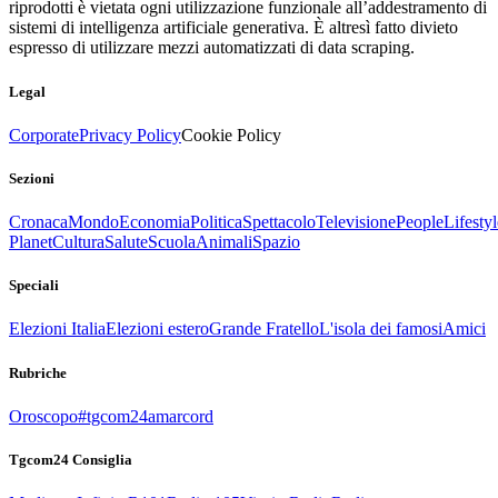
riprodotti è vietata ogni utilizzazione funzionale all’addestramento di
sistemi di intelligenza artificiale generativa. È altresì fatto divieto
espresso di utilizzare mezzi automatizzati di data scraping.
Legal
Corporate
Privacy Policy
Cookie Policy
Sezioni
Cronaca
Mondo
Economia
Politica
Spettacolo
Televisione
People
Lifestyl
Planet
Cultura
Salute
Scuola
Animali
Spazio
Speciali
Elezioni Italia
Elezioni estero
Grande Fratello
L'isola dei famosi
Amici
Rubriche
Oroscopo
#tgcom24amarcord
Tgcom24 Consiglia