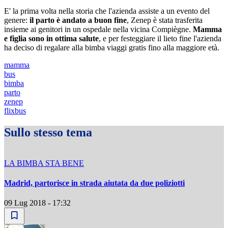
E' la prima volta nella storia che l'azienda assiste a un evento del
genere:
il parto è andato a buon fine
, Zenep è stata trasferita
insieme ai genitori in un ospedale nella vicina Compiègne.
Mamma
e figlia sono in ottima salute
, e per festeggiare il lieto fine l'azienda
ha deciso di regalare alla bimba viaggi gratis fino alla maggiore età.
mamma
bus
bimba
parto
zenep
flixbus
Sullo stesso tema
LA BIMBA STA BENE
Madrid, partorisce in strada aiutata da due poliziotti
09 Lug 2018 - 17:32