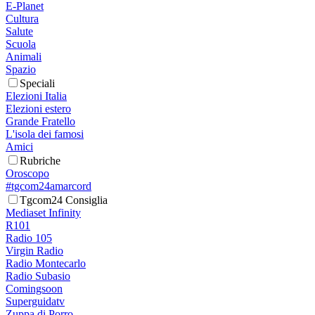
E-Planet
Cultura
Salute
Scuola
Animali
Spazio
Speciali
Elezioni Italia
Elezioni estero
Grande Fratello
L'isola dei famosi
Amici
Rubriche
Oroscopo
#tgcom24amarcord
Tgcom24 Consiglia
Mediaset Infinity
R101
Radio 105
Virgin Radio
Radio Montecarlo
Radio Subasio
Comingsoon
Superguidatv
Zuppa di Porro