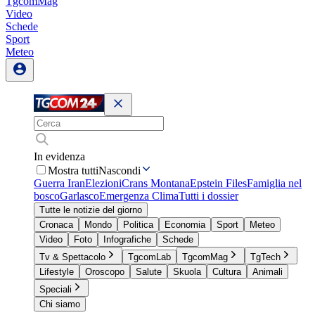
TgcomMag
Video
Schede
Sport
Meteo
In evidenza
Mostra tutti
Nascondi
Guerra Iran
Elezioni
Crans Montana
Epstein Files
Famiglia nel
bosco
Garlasco
Emergenza Clima
Tutti i dossier
Tutte le notizie del giorno
Cronaca
Mondo
Politica
Economia
Sport
Meteo
Video
Foto
Infografiche
Schede
Tv & Spettacolo
TgcomLab
TgcomMag
TgTech
Lifestyle
Oroscopo
Salute
Skuola
Cultura
Animali
Speciali
Chi siamo