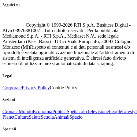
Seguici su
Copyright © 1999-
2026
RTI S.p.A. Business Digital -
P.Iva 03976881007 - Tutti i diritti riservati - Per la pubblicità
Mediamond S.p.A. - RTI S.p.A., Mediaset N.V., sede legale
Amsterdam (Paesi Bassi) - Uffici Viale Europa 46, 20093 Cologno
Monzese (MI)
Rispetto ai contenuti e ai dati personali trasmessi e/o
riprodotti è vietata ogni utilizzazione funzionale all’addestramento di
sistemi di intelligenza artificiale generativa. È altresì fatto divieto
espresso di utilizzare mezzi automatizzati di data scraping.
Legal
Corporate
Privacy Policy
Cookie Policy
Sezioni
Cronaca
Mondo
Economia
Politica
Spettacolo
Televisione
People
Lifestyl
Planet
Cultura
Salute
Scuola
Animali
Spazio
Speciali