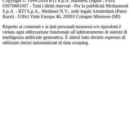
Copyright © 1999-
2026
RTI S.p.A. Business Digital - P.Iva
03976881007 - Tutti i diritti riservati - Per la pubblicità Mediamond
S.p.A. - RTI S.p.A., Mediaset N.V., sede legale Amsterdam (Paesi
Bassi) - Uffici Viale Europa 46, 20093 Cologno Monzese (MI)
Rispetto ai contenuti e ai dati personali trasmessi e/o riprodotti è
vietata ogni utilizzazione funzionale all’addestramento di sistemi di
intelligenza artificiale generativa. È altresì fatto divieto espresso di
utilizzare mezzi automatizzati di data scraping.