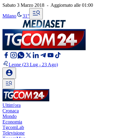
Sabato 3 Marzo 2018
-
Aggiornato alle
01:00
Milano
31°
Leone
(23 Lug - 23 Ago)
Ultim'ora
Cronaca
Mondo
Economia
TgcomLab
Televisione