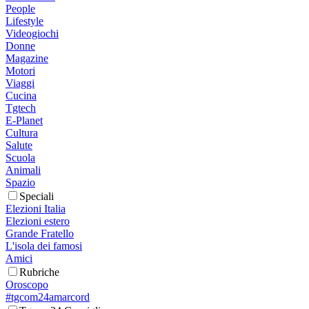
People
Lifestyle
Videogiochi
Donne
Magazine
Motori
Viaggi
Cucina
Tgtech
E-Planet
Cultura
Salute
Scuola
Animali
Spazio
Speciali
Elezioni Italia
Elezioni estero
Grande Fratello
L'isola dei famosi
Amici
Rubriche
Oroscopo
#tgcom24amarcord