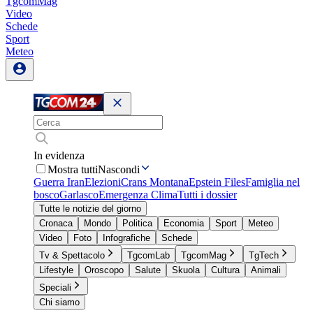
TgcomMag
Video
Schede
Sport
Meteo
In evidenza
Mostra tutti
Nascondi
Guerra Iran
Elezioni
Crans Montana
Epstein Files
Famiglia nel
bosco
Garlasco
Emergenza Clima
Tutti i dossier
Tutte le notizie del giorno
Cronaca
Mondo
Politica
Economia
Sport
Meteo
Video
Foto
Infografiche
Schede
Tv & Spettacolo
TgcomLab
TgcomMag
TgTech
Lifestyle
Oroscopo
Salute
Skuola
Cultura
Animali
Speciali
Chi siamo