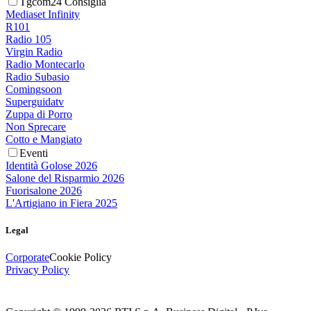
Tgcom24 Consiglia
Mediaset Infinity
R101
Radio 105
Virgin Radio
Radio Montecarlo
Radio Subasio
Comingsoon
Superguidatv
Zuppa di Porro
Non Sprecare
Cotto e Mangiato
Eventi
Identità Golose 2026
Salone del Risparmio 2026
Fuorisalone 2026
L'Artigiano in Fiera 2025
Legal
Corporate
Cookie Policy
Privacy Policy