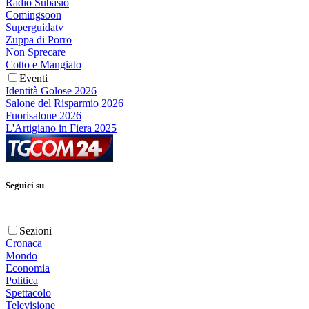
Radio Subasio
Comingsoon
Superguidatv
Zuppa di Porro
Non Sprecare
Cotto e Mangiato
Eventi
Identità Golose 2026
Salone del Risparmio 2026
Fuorisalone 2026
L'Artigiano in Fiera 2025
Seguici su
Sezioni
Cronaca
Mondo
Economia
Politica
Spettacolo
Televisione