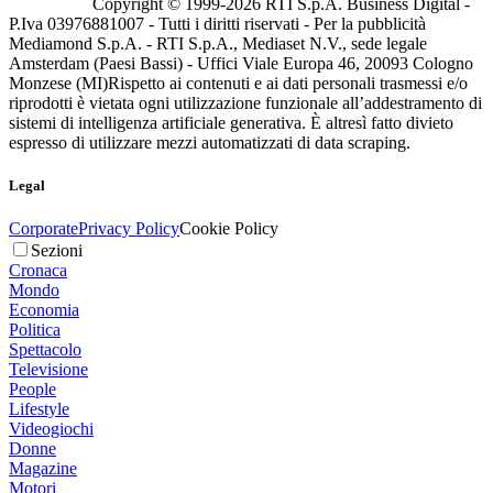
Copyright © 1999-
2026
RTI S.p.A. Business Digital -
P.Iva 03976881007 - Tutti i diritti riservati - Per la pubblicità
Mediamond S.p.A. - RTI S.p.A., Mediaset N.V., sede legale
Amsterdam (Paesi Bassi) - Uffici Viale Europa 46, 20093 Cologno
Monzese (MI)
Rispetto ai contenuti e ai dati personali trasmessi e/o
riprodotti è vietata ogni utilizzazione funzionale all’addestramento di
sistemi di intelligenza artificiale generativa. È altresì fatto divieto
espresso di utilizzare mezzi automatizzati di data scraping.
Legal
Corporate
Privacy Policy
Cookie Policy
Sezioni
Cronaca
Mondo
Economia
Politica
Spettacolo
Televisione
People
Lifestyle
Videogiochi
Donne
Magazine
Motori