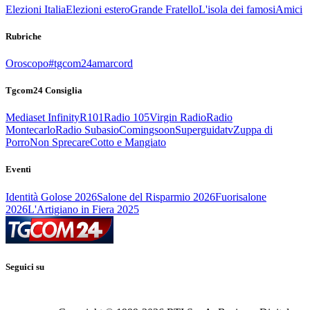
Elezioni Italia
Elezioni estero
Grande Fratello
L'isola dei famosi
Amici
Rubriche
Oroscopo
#tgcom24amarcord
Tgcom24 Consiglia
Mediaset Infinity
R101
Radio 105
Virgin Radio
Radio
Montecarlo
Radio Subasio
Comingsoon
Superguidatv
Zuppa di
Porro
Non Sprecare
Cotto e Mangiato
Eventi
Identità Golose 2026
Salone del Risparmio 2026
Fuorisalone
2026
L'Artigiano in Fiera 2025
Seguici su