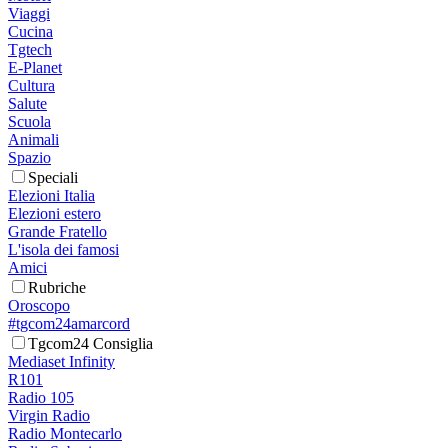
Viaggi
Cucina
Tgtech
E-Planet
Cultura
Salute
Scuola
Animali
Spazio
Speciali
Elezioni Italia
Elezioni estero
Grande Fratello
L'isola dei famosi
Amici
Rubriche
Oroscopo
#tgcom24amarcord
Tgcom24 Consiglia
Mediaset Infinity
R101
Radio 105
Virgin Radio
Radio Montecarlo