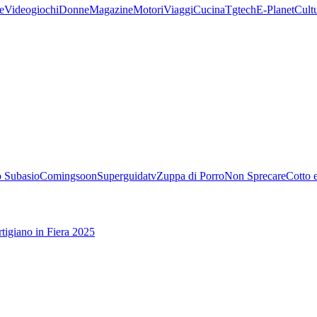
e
Videogiochi
Donne
Magazine
Motori
Viaggi
Cucina
Tgtech
E-Planet
Cult
 Subasio
Comingsoon
Superguidatv
Zuppa di Porro
Non Sprecare
Cotto 
tigiano in Fiera 2025