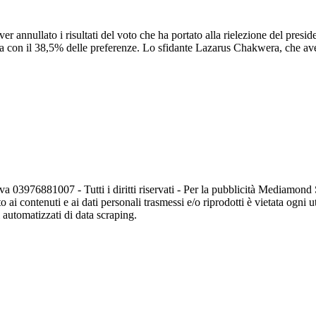
er annullato i risultati del voto che ha portato alla rielezione del pr
nza con il 38,5% delle preferenze. Lo sfidante Lazarus Chakwera, che av
va 03976881007 - Tutti i diritti riservati - Per la pubblicità Mediamon
o ai contenuti e ai dati personali trasmessi e/o riprodotti è vietata ogni 
zi automatizzati di data scraping.