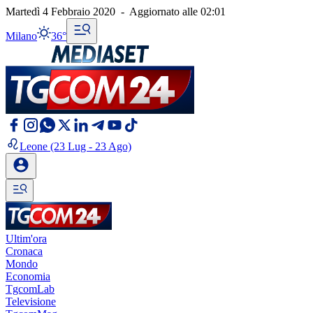
Martedì 4 Febbraio 2020
-
Aggiornato alle
02:01
Milano
36°
Leone
(23 Lug - 23 Ago)
Ultim'ora
Cronaca
Mondo
Economia
TgcomLab
Televisione