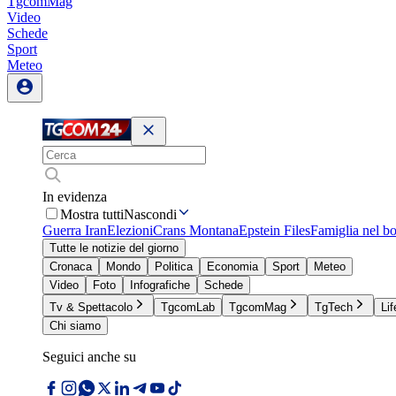
TgcomMag
Video
Schede
Sport
Meteo
In evidenza
Mostra tutti
Nascondi
Guerra Iran
Elezioni
Crans Montana
Epstein Files
Famiglia nel b
Tutte le notizie del giorno
Cronaca
Mondo
Politica
Economia
Sport
Meteo
Video
Foto
Infografiche
Schede
Tv & Spettacolo
TgcomLab
TgcomMag
TgTech
Lif
Chi siamo
Seguici anche su