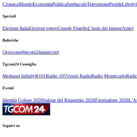
Cronaca
Mondo
Economia
Politica
Spettacolo
Televisione
People
Lifestyl
Speciali
Elezioni Italia
Elezioni estero
Grande Fratello
L'isola dei famosi
Amici
Rubriche
Oroscopo
#tgcom24amarcord
Tgcom24 Consiglia
Mediaset Infinity
R101
Radio 105
Virgin Radio
Radio Montecarlo
Radio
Eventi
Identità Golose 2026
Salone del Risparmio 2026
Fuorisalone 2026
L'Ar
Seguici su