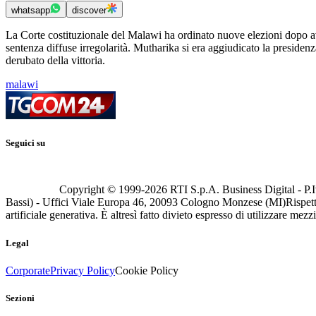
whatsapp
discover
La Corte costituzionale del Malawi ha ordinato nuove elezioni dopo av
sentenza diffuse irregolarità. Mutharika si era aggiudicato la preside
derubato della vittoria.
malawi
Seguici su
Copyright © 1999-
2026
RTI S.p.A. Business Digital - P.I
Bassi) - Uffici Viale Europa 46, 20093 Cologno Monzese (MI)
Rispett
artificiale generativa. È altresì fatto divieto espresso di utilizzare mez
Legal
Corporate
Privacy Policy
Cookie Policy
Sezioni