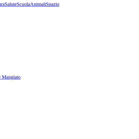
ura
Salute
Scuola
Animali
Spazio
e Mangiato