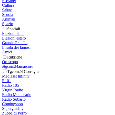
E-Planet
Cultura
Salute
Scuola
Animali
Spazio
Speciali
Elezioni Italia
Elezioni estero
Grande Fratello
L'isola dei famosi
Amici
Rubriche
Oroscopo
#tgcom24amarcord
Tgcom24 Consiglia
Mediaset Infinity
R101
Radio 105
Virgin Radio
Radio Montecarlo
Radio Subasio
Comingsoon
Superguidatv
Zuppa di Porro