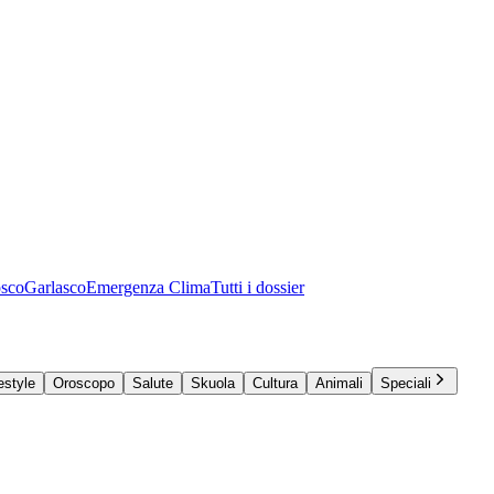
osco
Garlasco
Emergenza Clima
Tutti i dossier
estyle
Oroscopo
Salute
Skuola
Cultura
Animali
Speciali