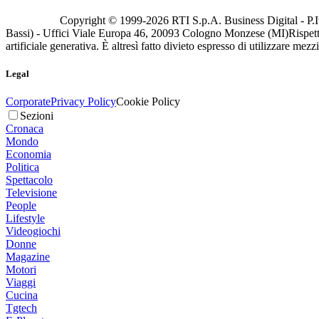
Copyright © 1999-
2026
RTI S.p.A. Business Digital - P.I
Bassi) - Uffici Viale Europa 46, 20093 Cologno Monzese (MI)
Rispett
artificiale generativa. È altresì fatto divieto espresso di utilizzare mez
Legal
Corporate
Privacy Policy
Cookie Policy
Sezioni
Cronaca
Mondo
Economia
Politica
Spettacolo
Televisione
People
Lifestyle
Videogiochi
Donne
Magazine
Motori
Viaggi
Cucina
Tgtech