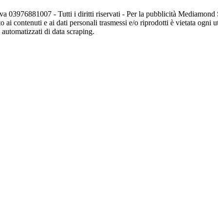
va 03976881007 - Tutti i diritti riservati - Per la pubblicità Mediamon
o ai contenuti e ai dati personali trasmessi e/o riprodotti è vietata ogni 
zi automatizzati di data scraping.