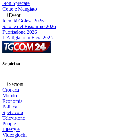
Non Sprecare
Cotto e Mangiato
Eventi
Identità Golose 2026
Salone del Risparmio 2026
Fuorisalone 2026
L'Artigiano in Fiera 2025
Seguici su
Sezioni
Cronaca
Mondo
Economia
Politica
Spettacolo
Televisione
People
Lifestyle
Videogiochi