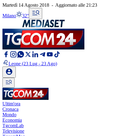
Martedì 14 Agosto 2018
-
Aggiornato alle
21:23
Milano
32°
Leone
(23 Lug - 23 Ago)
Ultim'ora
Cronaca
Mondo
Economia
TgcomLab
Televisione