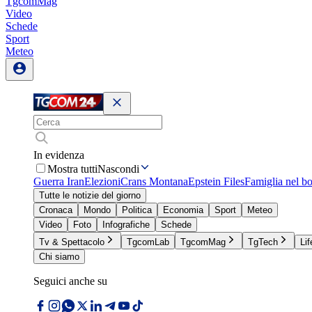
TgcomMag
Video
Schede
Sport
Meteo
In evidenza
Mostra tutti
Nascondi
Guerra Iran
Elezioni
Crans Montana
Epstein Files
Famiglia nel b
Tutte le notizie del giorno
Cronaca
Mondo
Politica
Economia
Sport
Meteo
Video
Foto
Infografiche
Schede
Tv & Spettacolo
TgcomLab
TgcomMag
TgTech
Lif
Chi siamo
Seguici anche su