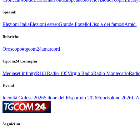
Speciali
Elezioni Italia
Elezioni estero
Grande Fratello
L'isola dei famosi
Amici
Rubriche
Oroscopo
#tgcom24amarcord
Tgcom24 Consiglia
Mediaset Infinity
R101
Radio 105
Virgin Radio
Radio Montecarlo
Radio
Eventi
Identità Golose 2026
Salone del Risparmio 2026
Fuorisalone 2026
L'Ar
Seguici su