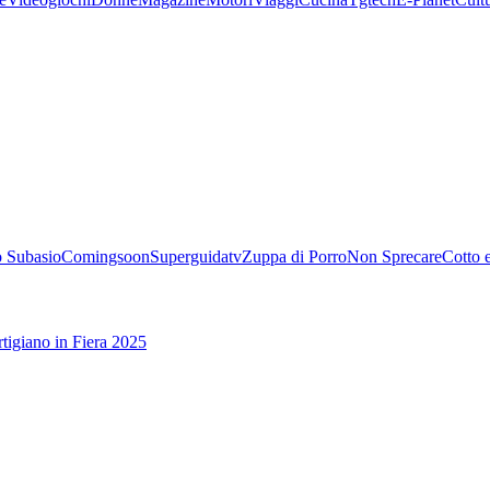
 Subasio
Comingsoon
Superguidatv
Zuppa di Porro
Non Sprecare
Cotto 
tigiano in Fiera 2025