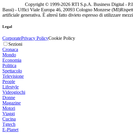
Copyright © 1999-
2026
RTI S.p.A. Business Digital - P.I
Bassi) - Uffici Viale Europa 46, 20093 Cologno Monzese (MI)
Rispett
artificiale generativa. È altresì fatto divieto espresso di utilizzare mez
Legal
Corporate
Privacy Policy
Cookie Policy
Sezioni
Cronaca
Mondo
Economia
Politica
Spettacolo
Televisione
People
Lifestyle
Videogiochi
Donne
Magazine
Motori
Viaggi
Cucina
Tgtech
E-Planet