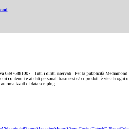
sood
va 03976881007 - Tutti i diritti riservati - Per la pubblicità Mediamon
o ai contenuti e ai dati personali trasmessi e/o riprodotti è vietata ogni 
zi automatizzati di data scraping.
e
Videogiochi
Donne
Magazine
Motori
Viaggi
Cucina
Tgtech
E-Planet
Cult