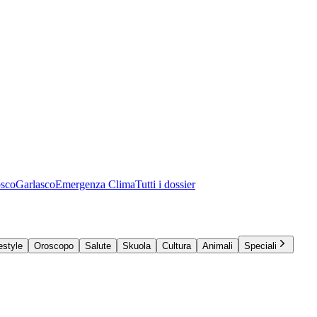
osco
Garlasco
Emergenza Clima
Tutti i dossier
estyle
Oroscopo
Salute
Skuola
Cultura
Animali
Speciali