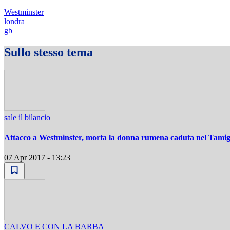
Westminster
londra
gb
Sullo stesso tema
sale il bilancio
Attacco a Westminster, morta la donna rumena caduta nel Tamig
07 Apr 2017 - 13:23
CALVO E CON LA BARBA