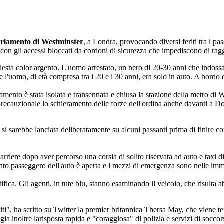
 Parlamento di Westminster
, a Londra, provocando diversi feriti tra i pas
e, con gli accessi bloccati da cordoni di sicurezza che impediscono di r
 Fiesta color argento. L'uomo arrestato, un nero di 20-30 anni che indo
e l'uomo, di età compresa tra i 20 e i 30 anni, era solo in auto. A bordo 
amento è stata isolata e transennata e chiusa la stazione della metro di W
 precauzionale lo schieramento delle forze dell'ordina anche davanti a Do
si sarebbe lanciata deliberatamente su alcuni passanti prima di finire co
barriere dopo aver percorso una corsia di solito riservata ad auto e taxi di
 lato passeggero dell'auto è aperta e i mezzi di emergenza sono nelle im
tifica. Gli agenti, in tute blu, stanno esaminando il veicolo, che risulta 
riti", ha scritto su Twitter la premier britannica Thersa May, che viene 
ia inoltre larisposta rapida e "coraggiosa" di polizia e servizi di soccor