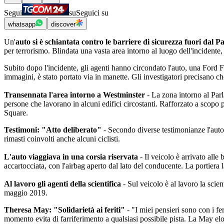
Segui
su
Seguici su
whatsapp
discover
Un'
auto si è schiantata contro le barriere di sicurezza fuori dal
per terrorismo. Blindata una vasta area intorno al luogo dell'incident
Subito dopo l'incidente, gli agenti hanno circondato l'auto, una Ford
immagini, è stato portato via in manette. Gli investigatori precisano ch
Transennata l'area intorno a Westminster
- La zona intorno al Parl
persone che lavorano in alcuni edifici circostanti. Rafforzato a scopo
Square.
Testimoni: "Atto deliberato"
- Secondo diverse testimonianze l'auto 
rimasti coinvolti anche alcuni ciclisti.
L'auto viaggiava in una corsia riservata
- Il veicolo è arrivato alle 
accartocciata, con l'airbag aperto dal lato del conducente. La portiera
Al lavoro gli agenti della scientifica
- Sul veicolo è al lavoro la scien
maggio 2019.
Theresa May: "Solidarietà ai feriti"
- "I miei pensieri sono con i fe
momento evita di farriferimento a qualsiasi possibile pista. La May elog