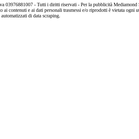
va 03976881007 - Tutti i diritti riservati - Per la pubblicità Mediamon
o ai contenuti e ai dati personali trasmessi e/o riprodotti è vietata ogni 
zi automatizzati di data scraping.