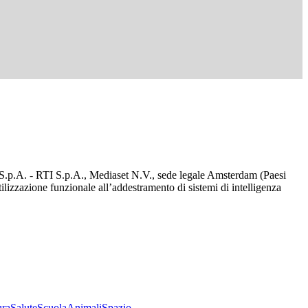
d S.p.A. - RTI S.p.A., Mediaset N.V., sede legale Amsterdam (Paesi
utilizzazione funzionale all’addestramento di sistemi di intelligenza
ura
Salute
Scuola
Animali
Spazio