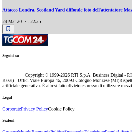
Attacco Londra, Scotland Yard diffonde foto dell'attentatore Ma
24 Mar 2017 - 22:25
Seguici su
Copyright © 1999-
2026
RTI S.p.A. Business Digital - P.I
Bassi) - Uffici Viale Europa 46, 20093 Cologno Monzese (MI)
Rispett
artificiale generativa. È altresì fatto divieto espresso di utilizzare mez
Legal
Corporate
Privacy Policy
Cookie Policy
Sezioni
Cronaca
Mondo
Economia
Politica
Spettacolo
Televisione
People
Lifestyl