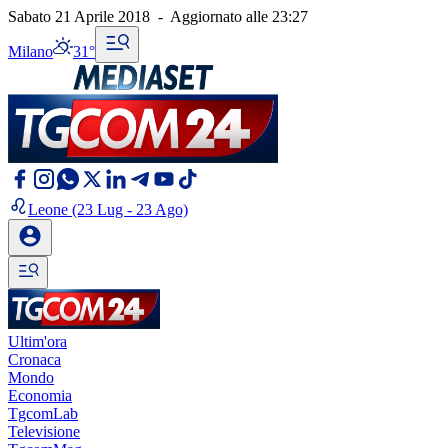
Sabato 21 Aprile 2018
-
Aggiornato alle
23:27
Milano
31°
Leone
(23 Lug - 23 Ago)
Ultim'ora
Cronaca
Mondo
Economia
TgcomLab
Televisione