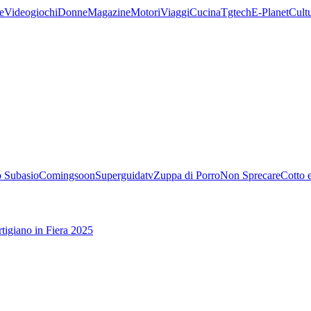
e
Videogiochi
Donne
Magazine
Motori
Viaggi
Cucina
Tgtech
E-Planet
Cult
 Subasio
Comingsoon
Superguidatv
Zuppa di Porro
Non Sprecare
Cotto 
tigiano in Fiera 2025