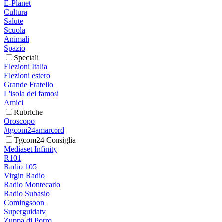
E-Planet
Cultura
Salute
Scuola
Animali
Spazio
Speciali
Elezioni Italia
Elezioni estero
Grande Fratello
L'isola dei famosi
Amici
Rubriche
Oroscopo
#tgcom24amarcord
Tgcom24 Consiglia
Mediaset Infinity
R101
Radio 105
Virgin Radio
Radio Montecarlo
Radio Subasio
Comingsoon
Superguidatv
Zuppa di Porro