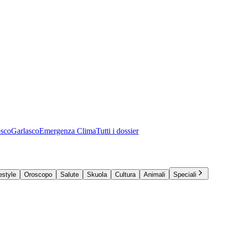
osco
Garlasco
Emergenza Clima
Tutti i dossier
estyle
Oroscopo
Salute
Skuola
Cultura
Animali
Speciali