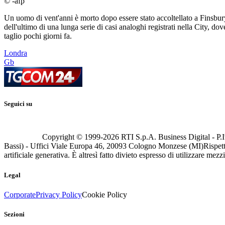
© -afp
Un uomo di vent'anni è morto dopo essere stato accoltellato a Finsbury 
dell'ultimo di una lunga serie di casi analoghi registrati nella City, d
taglio pochi giorni fa.
Londra
Gb
Seguici su
Copyright © 1999-
2026
RTI S.p.A. Business Digital - P.I
Bassi) - Uffici Viale Europa 46, 20093 Cologno Monzese (MI)
Rispett
artificiale generativa. È altresì fatto divieto espresso di utilizzare mez
Legal
Corporate
Privacy Policy
Cookie Policy
Sezioni