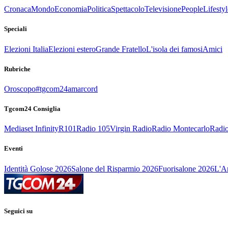
Cronaca
Mondo
Economia
Politica
Spettacolo
Televisione
People
Lifestyl
Speciali
Elezioni Italia
Elezioni estero
Grande Fratello
L'isola dei famosi
Amici
Rubriche
Oroscopo
#tgcom24amarcord
Tgcom24 Consiglia
Mediaset Infinity
R101
Radio 105
Virgin Radio
Radio Montecarlo
Radio
Eventi
Identità Golose 2026
Salone del Risparmio 2026
Fuorisalone 2026
L'Ar
Seguici su