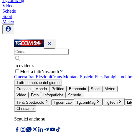
TgcomMag
Video
Schede
Sport
Meteo
In evidenza
Mostra tutti
Nascondi
Guerra Iran
Elezioni
Crans Montana
Epstein Files
Famiglia nel b
Tutte le notizie del giorno
Cronaca
Mondo
Politica
Economia
Sport
Meteo
Video
Foto
Infografiche
Schede
Tv & Spettacolo
TgcomLab
TgcomMag
TgTech
Lif
Chi siamo
Seguici anche su