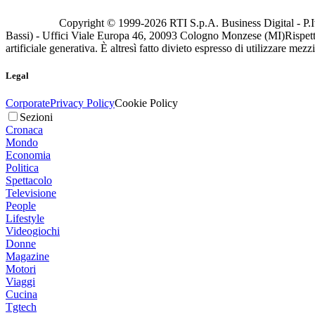
Copyright © 1999-
2026
RTI S.p.A. Business Digital - P.I
Bassi) - Uffici Viale Europa 46, 20093 Cologno Monzese (MI)
Rispett
artificiale generativa. È altresì fatto divieto espresso di utilizzare mez
Legal
Corporate
Privacy Policy
Cookie Policy
Sezioni
Cronaca
Mondo
Economia
Politica
Spettacolo
Televisione
People
Lifestyle
Videogiochi
Donne
Magazine
Motori
Viaggi
Cucina
Tgtech