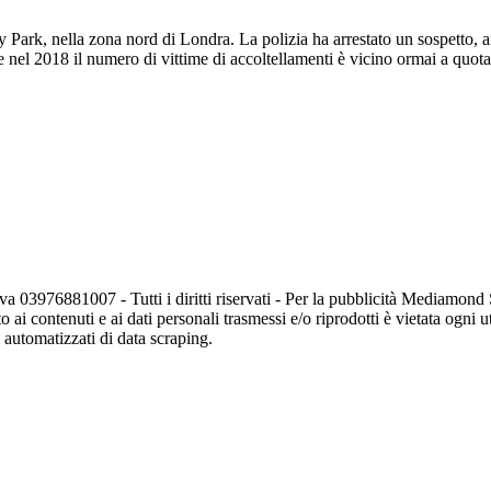
Park, nella zona nord di Londra. La polizia ha arrestato un sospetto, anc
ove nel 2018 il numero di vittime di accoltellamenti è vicino ormai a quot
va 03976881007 - Tutti i diritti riservati - Per la pubblicità Mediamon
o ai contenuti e ai dati personali trasmessi e/o riprodotti è vietata ogni 
zi automatizzati di data scraping.