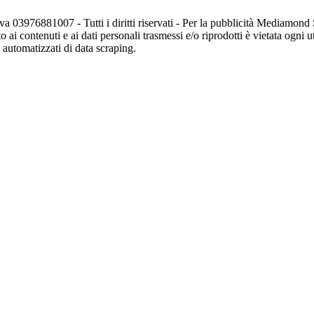
va 03976881007 - Tutti i diritti riservati - Per la pubblicità Mediamon
o ai contenuti e ai dati personali trasmessi e/o riprodotti è vietata ogni 
zi automatizzati di data scraping.