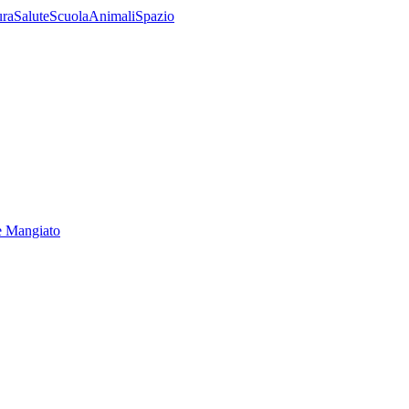
ura
Salute
Scuola
Animali
Spazio
e Mangiato