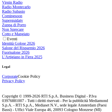
Virgin Radio
Radio Montecarlo
Radio Subasio
Comingsoon
Superguidatv
Zuppa di Porro
Non Sprecare
Cotto e Mangiato
Eventi
Identità Golose 2026
Salone del Risparmio 2026
Fuorisalone 2026
L'Artigiano in Fiera 2025
Legal
Corporate
Cookie Policy
Privacy Policy
Copyright © 1999-
2026
RTI S.p.A. Business Digital - P.Iva
03976881007 - Tutti i diritti riservati - Per la pubblicità Mediamond
S.p.A. - RTI S.p.A., Mediaset N.V., sede legale Amsterdam (Paesi
Bassi) - Uffici Viale Europa 46, 20093 Cologno Monzese (MI)