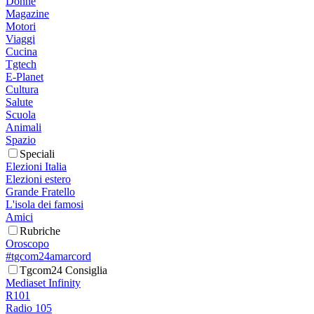
Donne
Magazine
Motori
Viaggi
Cucina
Tgtech
E-Planet
Cultura
Salute
Scuola
Animali
Spazio
Speciali
Elezioni Italia
Elezioni estero
Grande Fratello
L'isola dei famosi
Amici
Rubriche
Oroscopo
#tgcom24amarcord
Tgcom24 Consiglia
Mediaset Infinity
R101
Radio 105