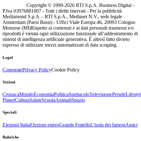
Copyright © 1999-
2026
RTI S.p.A. Business Digital -
P.Iva 03976881007 - Tutti i diritti riservati - Per la pubblicità
Mediamond S.p.A. - RTI S.p.A., Mediaset N.V., sede legale
Amsterdam (Paesi Bassi) - Uffici Viale Europa 46, 20093 Cologno
Monzese (MI)
Rispetto ai contenuti e ai dati personali trasmessi e/o
riprodotti è vietata ogni utilizzazione funzionale all’addestramento di
sistemi di intelligenza artificiale generativa. È altresì fatto divieto
espresso di utilizzare mezzi automatizzati di data scraping.
Legal
Corporate
Privacy Policy
Cookie Policy
Sezioni
Cronaca
Mondo
Economia
Politica
Spettacolo
Televisione
People
Lifestyl
Planet
Cultura
Salute
Scuola
Animali
Spazio
Speciali
Elezioni Italia
Elezioni estero
Grande Fratello
L'isola dei famosi
Amici
Rubriche