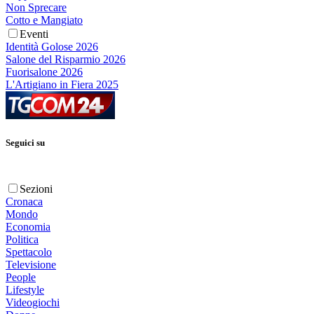
Non Sprecare
Cotto e Mangiato
Eventi
Identità Golose 2026
Salone del Risparmio 2026
Fuorisalone 2026
L'Artigiano in Fiera 2025
Seguici su
Sezioni
Cronaca
Mondo
Economia
Politica
Spettacolo
Televisione
People
Lifestyle
Videogiochi