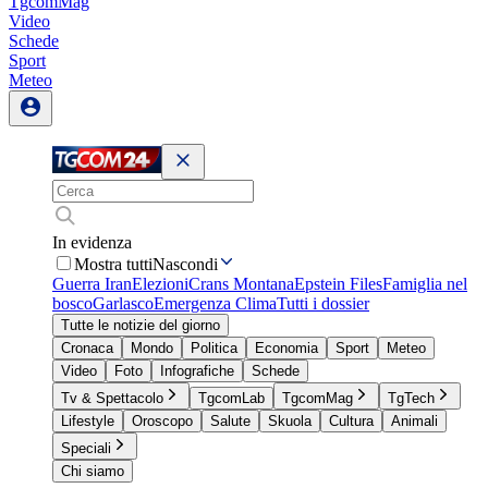
TgcomMag
Video
Schede
Sport
Meteo
In evidenza
Mostra tutti
Nascondi
Guerra Iran
Elezioni
Crans Montana
Epstein Files
Famiglia nel
bosco
Garlasco
Emergenza Clima
Tutti i dossier
Tutte le notizie del giorno
Cronaca
Mondo
Politica
Economia
Sport
Meteo
Video
Foto
Infografiche
Schede
Tv & Spettacolo
TgcomLab
TgcomMag
TgTech
Lifestyle
Oroscopo
Salute
Skuola
Cultura
Animali
Speciali
Chi siamo