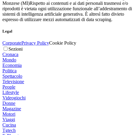
Monzese (MI)
Rispetto ai contenuti e ai dati personali trasmessi e/o
riprodotti è vietata ogni utilizzazione funzionale all’addestramento di
sistemi di intelligenza artificiale generativa. È altresì fatto divieto
espresso di utilizzare mezzi automatizzati di data scraping.
Legal
Corporate
Privacy Policy
Cookie Policy
Sezioni
Cronaca
Mondo
Economia
Politica
Spettacolo
Televisione
People
Lifestyle
Videogiochi
Donne
Magazine
Motori
Viaggi
Cucina
Tgtech