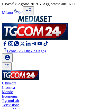
Giovedì 8 Agosto 2019
-
Aggiornato alle
02:00
Milano
34°
Leone
(23 Lug - 23 Ago)
Ultim'ora
Cronaca
Mondo
Economia
TgcomLab
Televisione