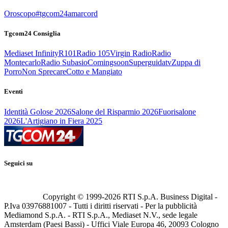
Oroscopo
#tgcom24amarcord
Tgcom24 Consiglia
Mediaset Infinity
R101
Radio 105
Virgin Radio
Radio
Montecarlo
Radio Subasio
Comingsoon
Superguidatv
Zuppa di
Porro
Non Sprecare
Cotto e Mangiato
Eventi
Identità Golose 2026
Salone del Risparmio 2026
Fuorisalone
2026
L'Artigiano in Fiera 2025
Seguici su
Copyright © 1999-
2026
RTI S.p.A. Business Digital -
P.Iva 03976881007 - Tutti i diritti riservati - Per la pubblicità
Mediamond S.p.A. - RTI S.p.A., Mediaset N.V., sede legale
Amsterdam (Paesi Bassi) - Uffici Viale Europa 46, 20093 Cologno