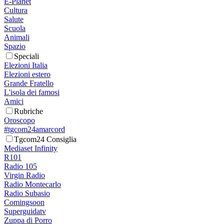
E-Planet
Cultura
Salute
Scuola
Animali
Spazio
Speciali
Elezioni Italia
Elezioni estero
Grande Fratello
L'isola dei famosi
Amici
Rubriche
Oroscopo
#tgcom24amarcord
Tgcom24 Consiglia
Mediaset Infinity
R101
Radio 105
Virgin Radio
Radio Montecarlo
Radio Subasio
Comingsoon
Superguidatv
Zuppa di Porro