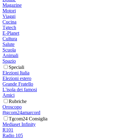
Magazine
Motori
Viaggi
Cucina
Tgtech
E-Planet
Cultura
Salute
Scuola
Animali
Spazio
Speciali
Elezioni Italia
Elezioni estero
Grande Fratello
L'isola dei famosi
Amici
Rubriche
Oroscopo
#tgcom24amarcord
Tgcom24 Consiglia
Mediaset Infinity
R101
Radio 105