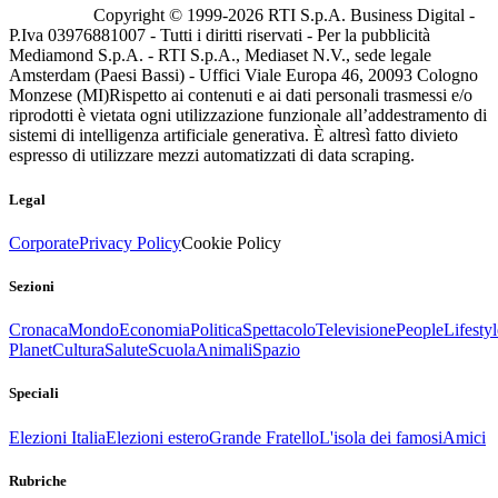
Copyright © 1999-
2026
RTI S.p.A. Business Digital -
P.Iva 03976881007 - Tutti i diritti riservati - Per la pubblicità
Mediamond S.p.A. - RTI S.p.A., Mediaset N.V., sede legale
Amsterdam (Paesi Bassi) - Uffici Viale Europa 46, 20093 Cologno
Monzese (MI)
Rispetto ai contenuti e ai dati personali trasmessi e/o
riprodotti è vietata ogni utilizzazione funzionale all’addestramento di
sistemi di intelligenza artificiale generativa. È altresì fatto divieto
espresso di utilizzare mezzi automatizzati di data scraping.
Legal
Corporate
Privacy Policy
Cookie Policy
Sezioni
Cronaca
Mondo
Economia
Politica
Spettacolo
Televisione
People
Lifestyl
Planet
Cultura
Salute
Scuola
Animali
Spazio
Speciali
Elezioni Italia
Elezioni estero
Grande Fratello
L'isola dei famosi
Amici
Rubriche