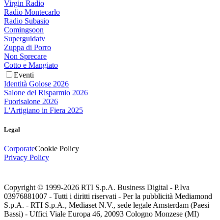
Virgin Radio
Radio Montecarlo
Radio Subasio
Comingsoon
Superguidatv
Zuppa di Porro
Non Sprecare
Cotto e Mangiato
Eventi
Identità Golose 2026
Salone del Risparmio 2026
Fuorisalone 2026
L'Artigiano in Fiera 2025
Legal
Corporate
Cookie Policy
Privacy Policy
Copyright © 1999-
2026
RTI S.p.A. Business Digital - P.Iva
03976881007 - Tutti i diritti riservati - Per la pubblicità Mediamond
S.p.A. - RTI S.p.A., Mediaset N.V., sede legale Amsterdam (Paesi
Bassi) - Uffici Viale Europa 46, 20093 Cologno Monzese (MI)