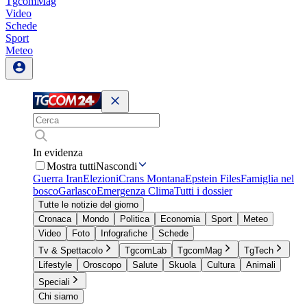
TgcomMag
Video
Schede
Sport
Meteo
In evidenza
Mostra tutti
Nascondi
Guerra Iran
Elezioni
Crans Montana
Epstein Files
Famiglia nel
bosco
Garlasco
Emergenza Clima
Tutti i dossier
Tutte le notizie del giorno
Cronaca
Mondo
Politica
Economia
Sport
Meteo
Video
Foto
Infografiche
Schede
Tv & Spettacolo
TgcomLab
TgcomMag
TgTech
Lifestyle
Oroscopo
Salute
Skuola
Cultura
Animali
Speciali
Chi siamo