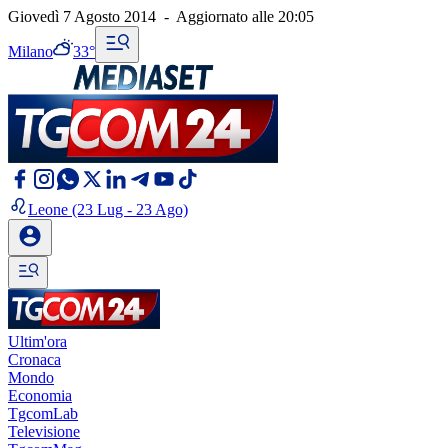
Giovedì 7 Agosto 2014
-
Aggiornato alle
20:05
Milano
33°
Leone
(23 Lug - 23 Ago)
Ultim'ora
Cronaca
Mondo
Economia
TgcomLab
Televisione