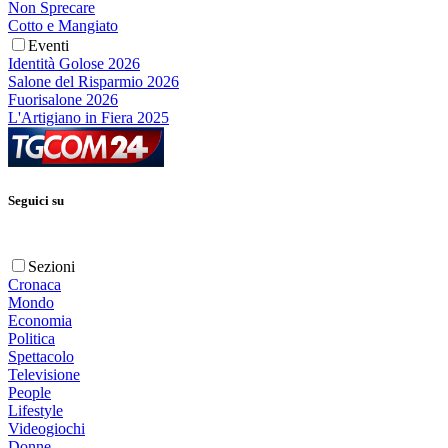
Non Sprecare
Cotto e Mangiato
Eventi
Identità Golose 2026
Salone del Risparmio 2026
Fuorisalone 2026
L'Artigiano in Fiera 2025
Seguici su
Sezioni
Cronaca
Mondo
Economia
Politica
Spettacolo
Televisione
People
Lifestyle
Videogiochi
Donne