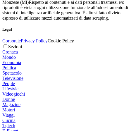
Monzese (MI)
Rispetto ai contenuti e ai dati personali trasmessi e/o
riprodotti è vietata ogni utilizzazione funzionale all’addestramento di
sistemi di intelligenza artificiale generativa. È altresì fatto divieto
espresso di utilizzare mezzi automatizzati di data scraping.
Legal
Corporate
Privacy Policy
Cookie Policy
Sezioni
Cronaca
Mondo
Economia
Politica
Spettacolo
Televisione
People
Lifestyle
Videogiochi
Donne
Magazine
Motori
Viaggi
Cucina
Tgtech
E-Planet