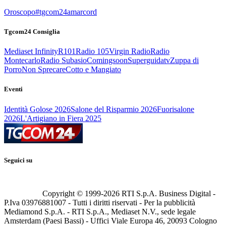
Oroscopo
#tgcom24amarcord
Tgcom24 Consiglia
Mediaset Infinity
R101
Radio 105
Virgin Radio
Radio
Montecarlo
Radio Subasio
Comingsoon
Superguidatv
Zuppa di
Porro
Non Sprecare
Cotto e Mangiato
Eventi
Identità Golose 2026
Salone del Risparmio 2026
Fuorisalone
2026
L'Artigiano in Fiera 2025
Seguici su
Copyright © 1999-
2026
RTI S.p.A. Business Digital -
P.Iva 03976881007 - Tutti i diritti riservati - Per la pubblicità
Mediamond S.p.A. - RTI S.p.A., Mediaset N.V., sede legale
Amsterdam (Paesi Bassi) - Uffici Viale Europa 46, 20093 Cologno