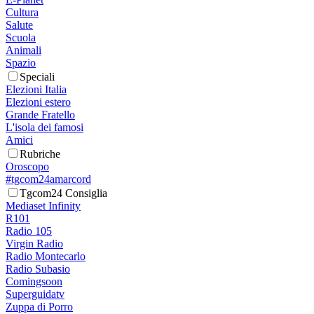
Cultura
Salute
Scuola
Animali
Spazio
Speciali
Elezioni Italia
Elezioni estero
Grande Fratello
L'isola dei famosi
Amici
Rubriche
Oroscopo
#tgcom24amarcord
Tgcom24 Consiglia
Mediaset Infinity
R101
Radio 105
Virgin Radio
Radio Montecarlo
Radio Subasio
Comingsoon
Superguidatv
Zuppa di Porro