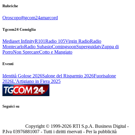
Rubriche
Oroscopo
#tgcom24amarcord
Tgcom24 Consiglia
Mediaset Infinity
R101
Radio 105
Virgin Radio
Radio
Montecarlo
Radio Subasio
Comingsoon
Superguidatv
Zuppa di
Porro
Non Sprecare
Cotto e Mangiato
Eventi
Identità Golose 2026
Salone del Risparmio 2026
Fuorisalone
2026
L'Artigiano in Fiera 2025
Seguici su
Copyright © 1999-
2026
RTI S.p.A. Business Digital -
P.Iva 03976881007 - Tutti i diritti riservati - Per la pubblicità