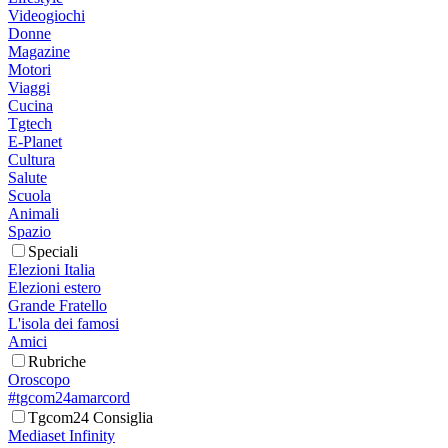
Videogiochi
Donne
Magazine
Motori
Viaggi
Cucina
Tgtech
E-Planet
Cultura
Salute
Scuola
Animali
Spazio
Speciali
Elezioni Italia
Elezioni estero
Grande Fratello
L'isola dei famosi
Amici
Rubriche
Oroscopo
#tgcom24amarcord
Tgcom24 Consiglia
Mediaset Infinity