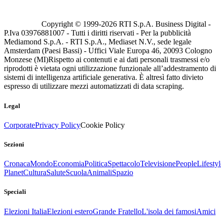
Copyright © 1999-
2026
RTI S.p.A. Business Digital -
P.Iva 03976881007 - Tutti i diritti riservati - Per la pubblicità
Mediamond S.p.A. - RTI S.p.A., Mediaset N.V., sede legale
Amsterdam (Paesi Bassi) - Uffici Viale Europa 46, 20093 Cologno
Monzese (MI)
Rispetto ai contenuti e ai dati personali trasmessi e/o
riprodotti è vietata ogni utilizzazione funzionale all’addestramento di
sistemi di intelligenza artificiale generativa. È altresì fatto divieto
espresso di utilizzare mezzi automatizzati di data scraping.
Legal
Corporate
Privacy Policy
Cookie Policy
Sezioni
Cronaca
Mondo
Economia
Politica
Spettacolo
Televisione
People
Lifestyl
Planet
Cultura
Salute
Scuola
Animali
Spazio
Speciali
Elezioni Italia
Elezioni estero
Grande Fratello
L'isola dei famosi
Amici