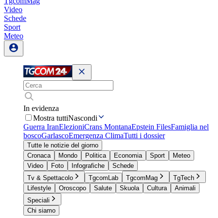
TgcomMag
Video
Schede
Sport
Meteo
In evidenza
Mostra tutti
Nascondi
Guerra Iran
Elezioni
Crans Montana
Epstein Files
Famiglia nel
bosco
Garlasco
Emergenza Clima
Tutti i dossier
Tutte le notizie del giorno
Cronaca
Mondo
Politica
Economia
Sport
Meteo
Video
Foto
Infografiche
Schede
Tv & Spettacolo
TgcomLab
TgcomMag
TgTech
Lifestyle
Oroscopo
Salute
Skuola
Cultura
Animali
Speciali
Chi siamo