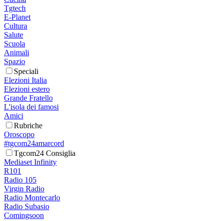
Tgtech
E-Planet
Cultura
Salute
Scuola
Animali
Spazio
Speciali
Elezioni Italia
Elezioni estero
Grande Fratello
L'isola dei famosi
Amici
Rubriche
Oroscopo
#tgcom24amarcord
Tgcom24 Consiglia
Mediaset Infinity
R101
Radio 105
Virgin Radio
Radio Montecarlo
Radio Subasio
Comingsoon