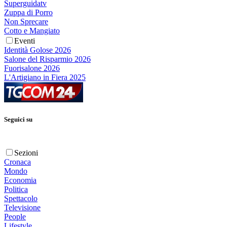
Superguidatv
Zuppa di Porro
Non Sprecare
Cotto e Mangiato
Eventi
Identità Golose 2026
Salone del Risparmio 2026
Fuorisalone 2026
L'Artigiano in Fiera 2025
Seguici su
Sezioni
Cronaca
Mondo
Economia
Politica
Spettacolo
Televisione
People
Lifestyle