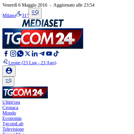
Venerdì 6 Maggio 2016
-
Aggiornato alle
23:54
Milano
31°
Leone
(23 Lug - 23 Ago)
Ultim'ora
Cronaca
Mondo
Economia
TgcomLab
Televisione