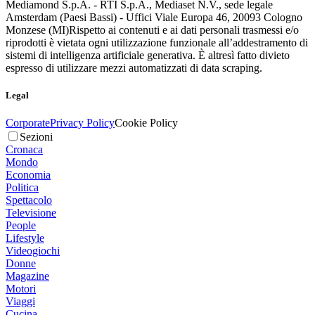
Mediamond S.p.A. - RTI S.p.A., Mediaset N.V., sede legale
Amsterdam (Paesi Bassi) - Uffici Viale Europa 46, 20093 Cologno
Monzese (MI)
Rispetto ai contenuti e ai dati personali trasmessi e/o
riprodotti è vietata ogni utilizzazione funzionale all’addestramento di
sistemi di intelligenza artificiale generativa. È altresì fatto divieto
espresso di utilizzare mezzi automatizzati di data scraping.
Legal
Corporate
Privacy Policy
Cookie Policy
Sezioni
Cronaca
Mondo
Economia
Politica
Spettacolo
Televisione
People
Lifestyle
Videogiochi
Donne
Magazine
Motori
Viaggi
Cucina