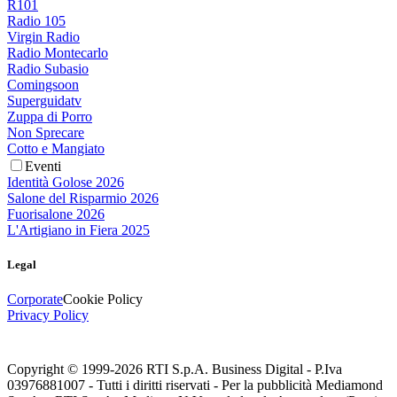
R101
Radio 105
Virgin Radio
Radio Montecarlo
Radio Subasio
Comingsoon
Superguidatv
Zuppa di Porro
Non Sprecare
Cotto e Mangiato
Eventi
Identità Golose 2026
Salone del Risparmio 2026
Fuorisalone 2026
L'Artigiano in Fiera 2025
Legal
Corporate
Cookie Policy
Privacy Policy
Copyright © 1999-
2026
RTI S.p.A. Business Digital - P.Iva
03976881007 - Tutti i diritti riservati - Per la pubblicità Mediamond