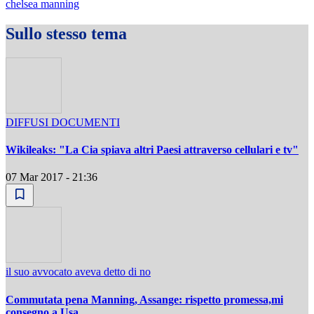
chelsea manning
Sullo stesso tema
DIFFUSI DOCUMENTI
Wikileaks: "La Cia spiava altri Paesi attraverso cellulari e tv"
07 Mar 2017 - 21:36
il suo avvocato aveva detto di no
Commutata pena Manning, Assange: rispetto promessa,mi
consegno a Usa