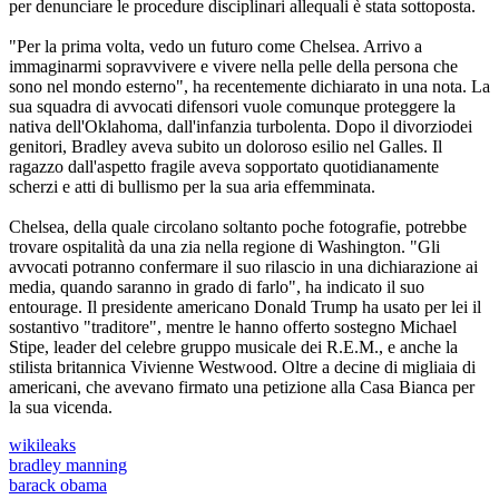
per denunciare le procedure disciplinari allequali è stata sottoposta.
"Per la prima volta, vedo un futuro come Chelsea. Arrivo a
immaginarmi sopravvivere e vivere nella pelle della persona che
sono nel mondo esterno", ha recentemente dichiarato in una nota. La
sua squadra di avvocati difensori vuole comunque proteggere la
nativa dell'Oklahoma, dall'infanzia turbolenta. Dopo il divorziodei
genitori, Bradley aveva subito un doloroso esilio nel Galles. Il
ragazzo dall'aspetto fragile aveva sopportato quotidianamente
scherzi e atti di bullismo per la sua aria effemminata.
Chelsea, della quale circolano soltanto poche fotografie, potrebbe
trovare ospitalità da una zia nella regione di Washington. "Gli
avvocati potranno confermare il suo rilascio in una dichiarazione ai
media, quando saranno in grado di farlo", ha indicato il suo
entourage. Il presidente americano Donald Trump ha usato per lei il
sostantivo "traditore", mentre le hanno offerto sostegno Michael
Stipe, leader del celebre gruppo musicale dei R.E.M., e anche la
stilista britannica Vivienne Westwood. Oltre a decine di migliaia di
americani, che avevano firmato una petizione alla Casa Bianca per
la sua vicenda.
wikileaks
bradley manning
barack obama