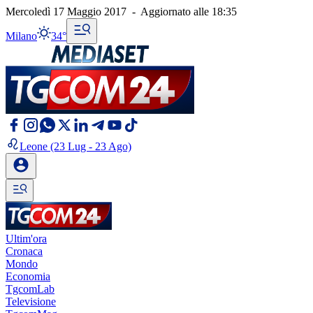
Mercoledì 17 Maggio 2017
-
Aggiornato alle
18:35
Milano
34°
Leone
(23 Lug - 23 Ago)
Ultim'ora
Cronaca
Mondo
Economia
TgcomLab
Televisione