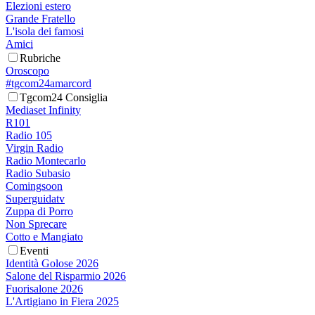
Elezioni estero
Grande Fratello
L'isola dei famosi
Amici
Rubriche
Oroscopo
#tgcom24amarcord
Tgcom24 Consiglia
Mediaset Infinity
R101
Radio 105
Virgin Radio
Radio Montecarlo
Radio Subasio
Comingsoon
Superguidatv
Zuppa di Porro
Non Sprecare
Cotto e Mangiato
Eventi
Identità Golose 2026
Salone del Risparmio 2026
Fuorisalone 2026
L'Artigiano in Fiera 2025