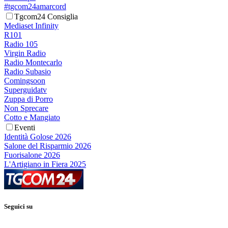
#tgcom24amarcord
Tgcom24 Consiglia
Mediaset Infinity
R101
Radio 105
Virgin Radio
Radio Montecarlo
Radio Subasio
Comingsoon
Superguidatv
Zuppa di Porro
Non Sprecare
Cotto e Mangiato
Eventi
Identità Golose 2026
Salone del Risparmio 2026
Fuorisalone 2026
L'Artigiano in Fiera 2025
Seguici su