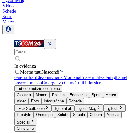
TgcomMag
Video
Schede
Sport
Meteo
In evidenza
Mostra tutti
Nascondi
Guerra Iran
Elezioni
Crans Montana
Epstein Files
Famiglia nel
bosco
Garlasco
Emergenza Clima
Tutti i dossier
Tutte le notizie del giorno
Cronaca
Mondo
Politica
Economia
Sport
Meteo
Video
Foto
Infografiche
Schede
Tv & Spettacolo
TgcomLab
TgcomMag
TgTech
Lifestyle
Oroscopo
Salute
Skuola
Cultura
Animali
Speciali
Chi siamo