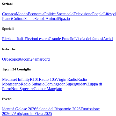
Sezioni
Cronaca
Mondo
Economia
Politica
Spettacolo
Televisione
People
Lifestyl
Planet
Cultura
Salute
Scuola
Animali
Spazio
Speciali
Elezioni Italia
Elezioni estero
Grande Fratello
L'isola dei famosi
Amici
Rubriche
Oroscopo
#tgcom24amarcord
Tgcom24 Consiglia
Mediaset Infinity
R101
Radio 105
Virgin Radio
Radio
Montecarlo
Radio Subasio
Comingsoon
Superguidatv
Zuppa di
Porro
Non Sprecare
Cotto e Mangiato
Eventi
Identità Golose 2026
Salone del Risparmio 2026
Fuorisalone
2026
L'Artigiano in Fiera 2025