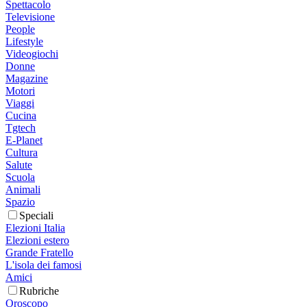
Spettacolo
Televisione
People
Lifestyle
Videogiochi
Donne
Magazine
Motori
Viaggi
Cucina
Tgtech
E-Planet
Cultura
Salute
Scuola
Animali
Spazio
Speciali
Elezioni Italia
Elezioni estero
Grande Fratello
L'isola dei famosi
Amici
Rubriche
Oroscopo