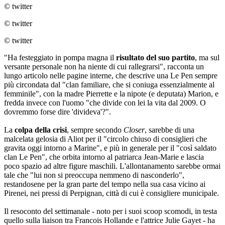
© twitter
© twitter
© twitter
"Ha festeggiato in pompa magna il
risultato del suo partito
, ma sul
versante personale non ha niente di cui rallegrarsi", racconta un
lungo articolo nelle pagine interne, che descrive una Le Pen sempre
più circondata dal "clan familiare, che si coniuga essenzialmente al
femminile", con la madre Pierrette e la nipote (e deputata) Marion, e
fredda invece con l'uomo "che divide con lei la vita dal 2009. O
dovremmo forse dire 'divideva'?".
La
colpa della crisi
, sempre secondo
Closer
, sarebbe di una
malcelata gelosia di Aliot per il "circolo chiuso di consiglieri che
gravita oggi intorno a Marine", e più in generale per il "così saldato
clan Le Pen", che orbita intorno al patriarca Jean-Marie e lascia
poco spazio ad altre figure maschili. L'allontanamento sarebbe ormai
tale che "lui non si preoccupa nemmeno di nasconderlo",
restandosene per la gran parte del tempo nella sua casa vicino ai
Pirenei, nei pressi di Perpignan, città di cui è consigliere municipale.
Il resoconto del settimanale - noto per i suoi scoop scomodi, in testa
quello sulla liaison tra Francois Hollande e l'attrice Julie Gayet - ha