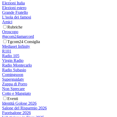
Elezioni Italia
Elezioni estero
Grande Fratello
L'isola dei famosi
Amici
Rubriche
Oroscopo
#tgcom24amarcord
Tgcom24 Consiglia
Mediaset Infinity
R101
Radio 105
Virgin Radio
Radio Montecarlo
Radio Subasio
Comingsoon
Superguidatv
Zuppa di Porro
Non Sprecare
Cotto e Mangiato
Eventi
Identità Golose 2026
Salone del Risparmio 2026
Fuorisalone 2026