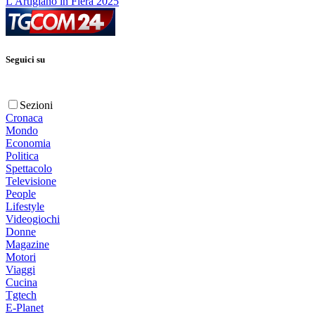
L'Artigiano in Fiera 2025
Seguici su
Sezioni
Cronaca
Mondo
Economia
Politica
Spettacolo
Televisione
People
Lifestyle
Videogiochi
Donne
Magazine
Motori
Viaggi
Cucina
Tgtech
E-Planet