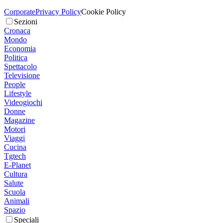
Corporate
Privacy Policy
Cookie Policy
Sezioni
Cronaca
Mondo
Economia
Politica
Spettacolo
Televisione
People
Lifestyle
Videogiochi
Donne
Magazine
Motori
Viaggi
Cucina
Tgtech
E-Planet
Cultura
Salute
Scuola
Animali
Spazio
Speciali