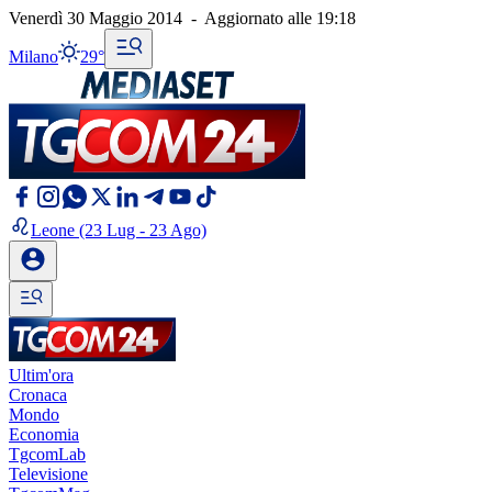
Venerdì 30 Maggio 2014
-
Aggiornato alle
19:18
Milano
29°
Leone
(23 Lug - 23 Ago)
Ultim'ora
Cronaca
Mondo
Economia
TgcomLab
Televisione