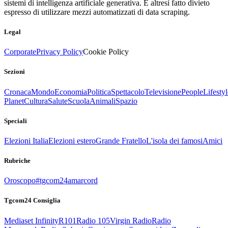
sistemi di intelligenza artificiale generativa. È altresì fatto divieto
espresso di utilizzare mezzi automatizzati di data scraping.
Legal
Corporate
Privacy Policy
Cookie Policy
Sezioni
Cronaca
Mondo
Economia
Politica
Spettacolo
Televisione
People
Lifestyl
Planet
Cultura
Salute
Scuola
Animali
Spazio
Speciali
Elezioni Italia
Elezioni estero
Grande Fratello
L'isola dei famosi
Amici
Rubriche
Oroscopo
#tgcom24amarcord
Tgcom24 Consiglia
Mediaset Infinity
R101
Radio 105
Virgin Radio
Radio