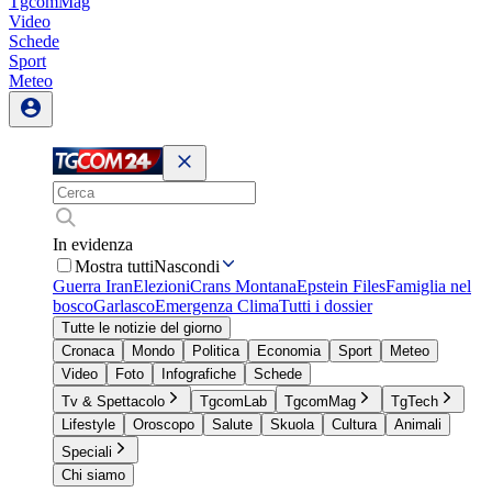
TgcomMag
Video
Schede
Sport
Meteo
In evidenza
Mostra tutti
Nascondi
Guerra Iran
Elezioni
Crans Montana
Epstein Files
Famiglia nel
bosco
Garlasco
Emergenza Clima
Tutti i dossier
Tutte le notizie del giorno
Cronaca
Mondo
Politica
Economia
Sport
Meteo
Video
Foto
Infografiche
Schede
Tv & Spettacolo
TgcomLab
TgcomMag
TgTech
Lifestyle
Oroscopo
Salute
Skuola
Cultura
Animali
Speciali
Chi siamo