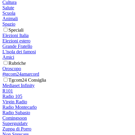
Cultura
Salute
Scuola
Animali
Spazio
Speciali
Elezioni Italia
Elezioni estero
Grande Fratello
L'isola dei famosi
Amici
Rubriche
Oroscopo
#tgcom24amarcord
Tgcom24 Consiglia
Mediaset Infinity
R101
Radio 105
Virgin Radio
Radio Montecarlo
Radio Subasio
Comingsoon
Superguidatv
Zuppa di Porro
Non Sprecare