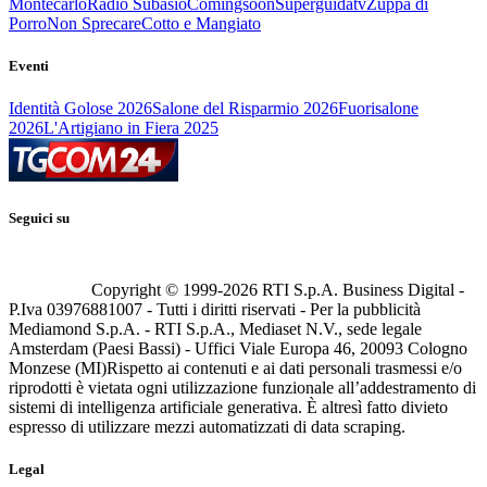
Montecarlo
Radio Subasio
Comingsoon
Superguidatv
Zuppa di
Porro
Non Sprecare
Cotto e Mangiato
Eventi
Identità Golose 2026
Salone del Risparmio 2026
Fuorisalone
2026
L'Artigiano in Fiera 2025
Seguici su
Copyright © 1999-
2026
RTI S.p.A. Business Digital -
P.Iva 03976881007 - Tutti i diritti riservati - Per la pubblicità
Mediamond S.p.A. - RTI S.p.A., Mediaset N.V., sede legale
Amsterdam (Paesi Bassi) - Uffici Viale Europa 46, 20093 Cologno
Monzese (MI)
Rispetto ai contenuti e ai dati personali trasmessi e/o
riprodotti è vietata ogni utilizzazione funzionale all’addestramento di
sistemi di intelligenza artificiale generativa. È altresì fatto divieto
espresso di utilizzare mezzi automatizzati di data scraping.
Legal