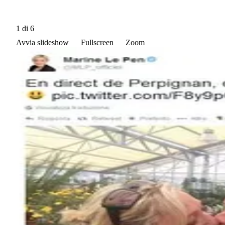
1
di 6
Avvia slideshow
Fullscreen
Zoom