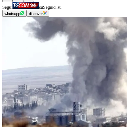
Segui
su
Seguici su
whatsapp
discover