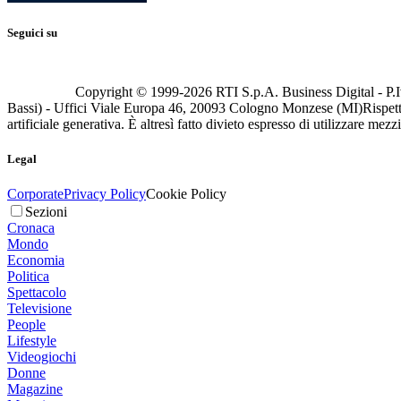
Seguici su
Copyright © 1999-
2026
RTI S.p.A. Business Digital - P.I
Bassi) - Uffici Viale Europa 46, 20093 Cologno Monzese (MI)
Rispett
artificiale generativa. È altresì fatto divieto espresso di utilizzare mez
Legal
Corporate
Privacy Policy
Cookie Policy
Sezioni
Cronaca
Mondo
Economia
Politica
Spettacolo
Televisione
People
Lifestyle
Videogiochi
Donne
Magazine