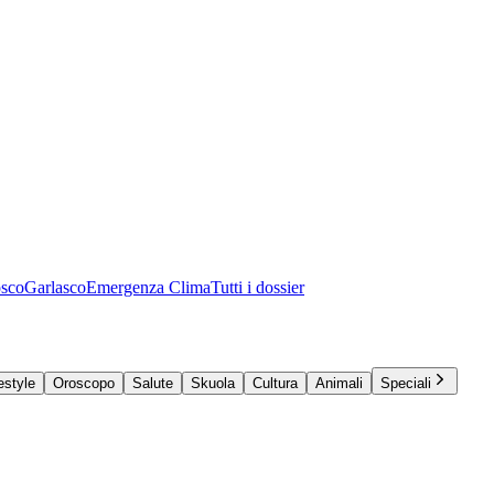
osco
Garlasco
Emergenza Clima
Tutti i dossier
estyle
Oroscopo
Salute
Skuola
Cultura
Animali
Speciali