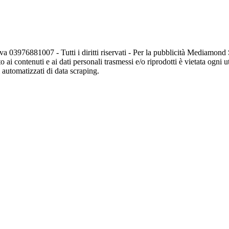
va 03976881007 - Tutti i diritti riservati - Per la pubblicità Mediamon
o ai contenuti e ai dati personali trasmessi e/o riprodotti è vietata ogni 
zi automatizzati di data scraping.