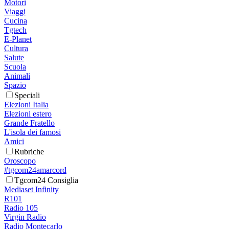
Motori
Viaggi
Cucina
Tgtech
E-Planet
Cultura
Salute
Scuola
Animali
Spazio
Speciali
Elezioni Italia
Elezioni estero
Grande Fratello
L'isola dei famosi
Amici
Rubriche
Oroscopo
#tgcom24amarcord
Tgcom24 Consiglia
Mediaset Infinity
R101
Radio 105
Virgin Radio
Radio Montecarlo