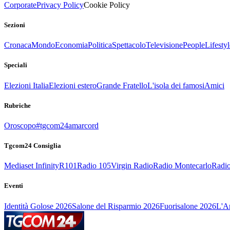
Corporate
Privacy Policy
Cookie Policy
Sezioni
Cronaca
Mondo
Economia
Politica
Spettacolo
Televisione
People
Lifestyl
Speciali
Elezioni Italia
Elezioni estero
Grande Fratello
L'isola dei famosi
Amici
Rubriche
Oroscopo
#tgcom24amarcord
Tgcom24 Consiglia
Mediaset Infinity
R101
Radio 105
Virgin Radio
Radio Montecarlo
Radio
Eventi
Identità Golose 2026
Salone del Risparmio 2026
Fuorisalone 2026
L'Ar