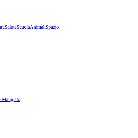
ura
Salute
Scuola
Animali
Spazio
e Mangiato