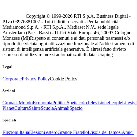
Copyright © 1999-
2026
RTI S.p.A. Business Digital -
P.Iva 03976881007 - Tutti i diritti riservati - Per la pubblicità
Mediamond S.p.A. - RTI S.p.A., Mediaset N.V., sede legale
Amsterdam (Paesi Bassi) - Uffici Viale Europa 46, 20093 Cologno
Monzese (MI)
Rispetto ai contenuti e ai dati personali trasmessi e/o
riprodotti è vietata ogni utilizzazione funzionale all’addestramento di
sistemi di intelligenza artificiale generativa. È altresì fatto divieto
espresso di utilizzare mezzi automatizzati di data scraping.
Legal
Corporate
Privacy Policy
Cookie Policy
Sezioni
Cronaca
Mondo
Economia
Politica
Spettacolo
Televisione
People
Lifestyl
Planet
Cultura
Salute
Scuola
Animali
Spazio
Speciali
Elezioni Italia
Elezioni estero
Grande Fratello
L'isola dei famosi
Amici