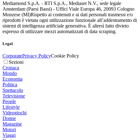
Mediamond S.p.A. - RTI S.p.A., Mediaset N.V., sede legale
Amsterdam (Paesi Bassi) - Uffici Viale Europa 46, 20093 Cologno
Monzese (MI)
Rispetto ai contenuti e ai dati personali trasmessi e/o
riprodotti è vietata ogni utilizzazione funzionale all’addestramento di
sistemi di intelligenza artificiale generativa. È altresì fatto divieto
espresso di utilizzare mezzi automatizzati di data scraping.
Legal
Corporate
Privacy Policy
Cookie Policy
Sezioni
Cronaca
Mondo
Economia
Politica
Spettacolo
Televisione
People
Lifestyle
Videogiochi
Donne
Magazine
Motori
Viaggi