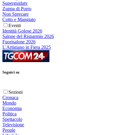
Superguidatv
Zuppa di Porro
Non Sprecare
Cotto e Mangiato
Eventi
Identità Golose 2026
Salone del Risparmio 2026
Fuorisalone 2026
L'Artigiano in Fiera 2025
Seguici su
Sezioni
Cronaca
Mondo
Economia
Politica
Spettacolo
Televisione
People