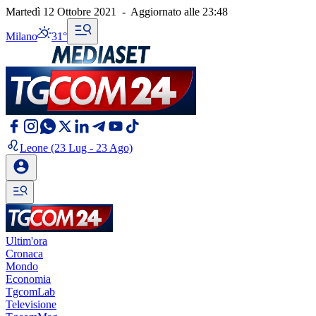
Martedì 12 Ottobre 2021
-
Aggiornato alle
23:48
Milano
31°
Leone
(23 Lug - 23 Ago)
Ultim'ora
Cronaca
Mondo
Economia
TgcomLab
Televisione