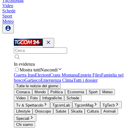
TgcomMag
Video
Schede
Sport
Meteo
In evidenza
Mostra tutti
Nascondi
Guerra Iran
Elezioni
Crans Montana
Epstein Files
Famiglia nel
bosco
Garlasco
Emergenza Clima
Tutti i dossier
Tutte le notizie del giorno
Cronaca
Mondo
Politica
Economia
Sport
Meteo
Video
Foto
Infografiche
Schede
Tv & Spettacolo
TgcomLab
TgcomMag
TgTech
Lifestyle
Oroscopo
Salute
Skuola
Cultura
Animali
Speciali
Chi siamo