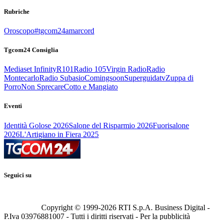
Rubriche
Oroscopo
#tgcom24amarcord
Tgcom24 Consiglia
Mediaset Infinity
R101
Radio 105
Virgin Radio
Radio
Montecarlo
Radio Subasio
Comingsoon
Superguidatv
Zuppa di
Porro
Non Sprecare
Cotto e Mangiato
Eventi
Identità Golose 2026
Salone del Risparmio 2026
Fuorisalone
2026
L'Artigiano in Fiera 2025
Seguici su
Copyright © 1999-
2026
RTI S.p.A. Business Digital -
P.Iva 03976881007 - Tutti i diritti riservati - Per la pubblicità