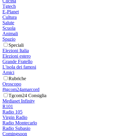
Cucina
Tgtech
E-Planet
Cultura
Salute
Scuola
Animali
Spazio
Speciali
Elezioni Italia
Elezioni estero
Grande Fratello
L'isola dei famosi
Amici
Rubriche
Oroscopo
#tgcom24amarcord
Tgcom24 Consiglia
Mediaset Infinity
R101
Radio 105
Virgin Radio
Radio Montecarlo
Radio Subasio
Comingsoon