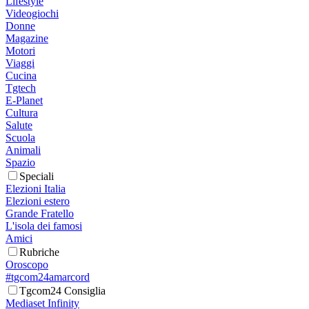
Lifestyle
Videogiochi
Donne
Magazine
Motori
Viaggi
Cucina
Tgtech
E-Planet
Cultura
Salute
Scuola
Animali
Spazio
Speciali
Elezioni Italia
Elezioni estero
Grande Fratello
L'isola dei famosi
Amici
Rubriche
Oroscopo
#tgcom24amarcord
Tgcom24 Consiglia
Mediaset Infinity