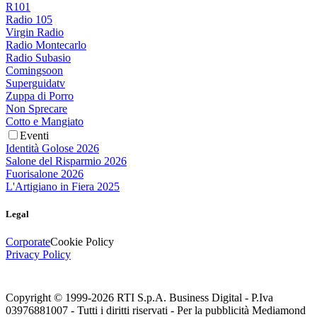
R101
Radio 105
Virgin Radio
Radio Montecarlo
Radio Subasio
Comingsoon
Superguidatv
Zuppa di Porro
Non Sprecare
Cotto e Mangiato
Eventi
Identità Golose 2026
Salone del Risparmio 2026
Fuorisalone 2026
L'Artigiano in Fiera 2025
Legal
Corporate
Cookie Policy
Privacy Policy
Copyright © 1999-
2026
RTI S.p.A. Business Digital - P.Iva
03976881007 - Tutti i diritti riservati - Per la pubblicità Mediamond