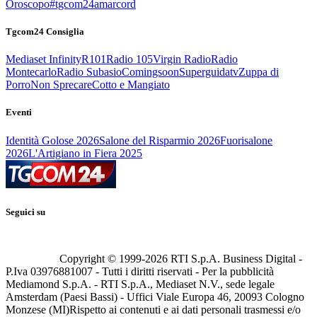
Oroscopo
#tgcom24amarcord
Tgcom24 Consiglia
Mediaset Infinity
R101
Radio 105
Virgin Radio
Radio
Montecarlo
Radio Subasio
Comingsoon
Superguidatv
Zuppa di
Porro
Non Sprecare
Cotto e Mangiato
Eventi
Identità Golose 2026
Salone del Risparmio 2026
Fuorisalone
2026
L'Artigiano in Fiera 2025
Seguici su
Copyright © 1999-
2026
RTI S.p.A. Business Digital -
P.Iva 03976881007 - Tutti i diritti riservati - Per la pubblicità
Mediamond S.p.A. - RTI S.p.A., Mediaset N.V., sede legale
Amsterdam (Paesi Bassi) - Uffici Viale Europa 46, 20093 Cologno
Monzese (MI)
Rispetto ai contenuti e ai dati personali trasmessi e/o