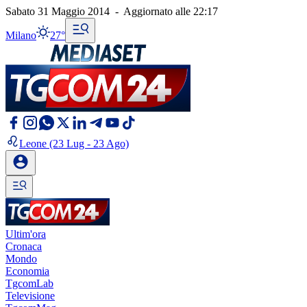
Sabato 31 Maggio 2014
-
Aggiornato alle
22:17
Milano
27°
Leone
(23 Lug - 23 Ago)
Ultim'ora
Cronaca
Mondo
Economia
TgcomLab
Televisione