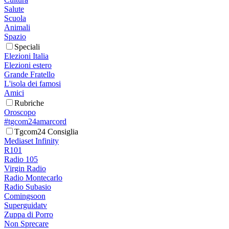
Salute
Scuola
Animali
Spazio
Speciali
Elezioni Italia
Elezioni estero
Grande Fratello
L'isola dei famosi
Amici
Rubriche
Oroscopo
#tgcom24amarcord
Tgcom24 Consiglia
Mediaset Infinity
R101
Radio 105
Virgin Radio
Radio Montecarlo
Radio Subasio
Comingsoon
Superguidatv
Zuppa di Porro
Non Sprecare