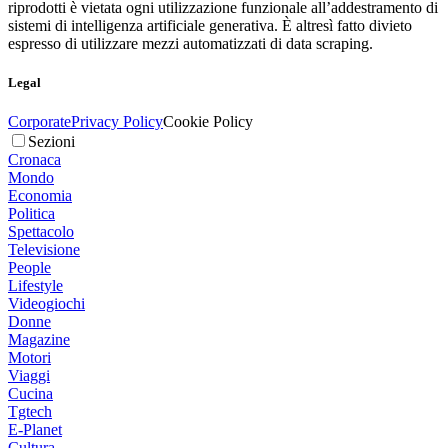
riprodotti è vietata ogni utilizzazione funzionale all’addestramento di
sistemi di intelligenza artificiale generativa. È altresì fatto divieto
espresso di utilizzare mezzi automatizzati di data scraping.
Legal
Corporate
Privacy Policy
Cookie Policy
Sezioni
Cronaca
Mondo
Economia
Politica
Spettacolo
Televisione
People
Lifestyle
Videogiochi
Donne
Magazine
Motori
Viaggi
Cucina
Tgtech
E-Planet
Cultura