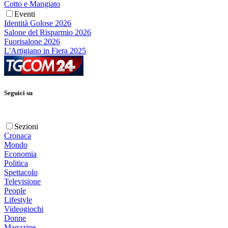
Cotto e Mangiato
Eventi
Identità Golose 2026
Salone del Risparmio 2026
Fuorisalone 2026
L'Artigiano in Fiera 2025
Seguici su
Sezioni
Cronaca
Mondo
Economia
Politica
Spettacolo
Televisione
People
Lifestyle
Videogiochi
Donne
Magazine