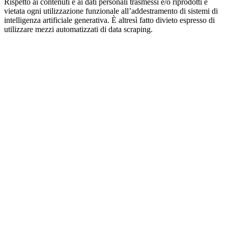
Rispetto ai contenuti e ai dati personali trasmessi e/o riprodotti è
vietata ogni utilizzazione funzionale all’addestramento di sistemi di
intelligenza artificiale generativa. È altresì fatto divieto espresso di
utilizzare mezzi automatizzati di data scraping.