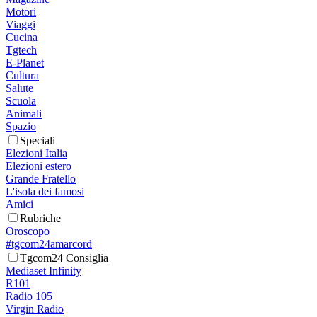
Motori
Viaggi
Cucina
Tgtech
E-Planet
Cultura
Salute
Scuola
Animali
Spazio
Speciali
Elezioni Italia
Elezioni estero
Grande Fratello
L'isola dei famosi
Amici
Rubriche
Oroscopo
#tgcom24amarcord
Tgcom24 Consiglia
Mediaset Infinity
R101
Radio 105
Virgin Radio