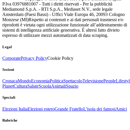
P.Iva 03976881007 - Tutti i diritti riservati - Per la pubblicità
Mediamond S.p.A. - RTI S.p.A., Mediaset N.V., sede legale
Amsterdam (Paesi Bassi) - Uffici Viale Europa 46, 20093 Cologno
Monzese (MI)
Rispetto ai contenuti e ai dati personali trasmessi e/o
riprodotti è vietata ogni utilizzazione funzionale all’addestramento di
sistemi di intelligenza artificiale generativa. È altresì fatto divieto
espresso di utilizzare mezzi automatizzati di data scraping.
Legal
Corporate
Privacy Policy
Cookie Policy
Sezioni
Cronaca
Mondo
Economia
Politica
Spettacolo
Televisione
People
Lifestyl
Planet
Cultura
Salute
Scuola
Animali
Spazio
Speciali
Elezioni Italia
Elezioni estero
Grande Fratello
L'isola dei famosi
Amici
Rubriche