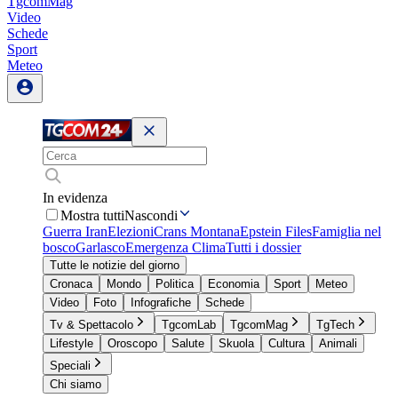
TgcomMag
Video
Schede
Sport
Meteo
In evidenza
Mostra tutti
Nascondi
Guerra Iran
Elezioni
Crans Montana
Epstein Files
Famiglia nel
bosco
Garlasco
Emergenza Clima
Tutti i dossier
Tutte le notizie del giorno
Cronaca
Mondo
Politica
Economia
Sport
Meteo
Video
Foto
Infografiche
Schede
Tv & Spettacolo
TgcomLab
TgcomMag
TgTech
Lifestyle
Oroscopo
Salute
Skuola
Cultura
Animali
Speciali
Chi siamo