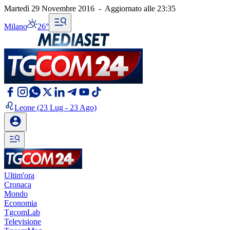
Martedì 29 Novembre 2016
-
Aggiornato alle
23:35
Milano
26°
Leone
(23 Lug - 23 Ago)
Ultim'ora
Cronaca
Mondo
Economia
TgcomLab
Televisione