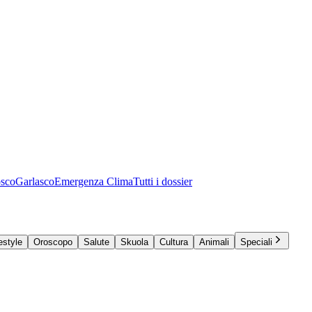
osco
Garlasco
Emergenza Clima
Tutti i dossier
estyle
Oroscopo
Salute
Skuola
Cultura
Animali
Speciali