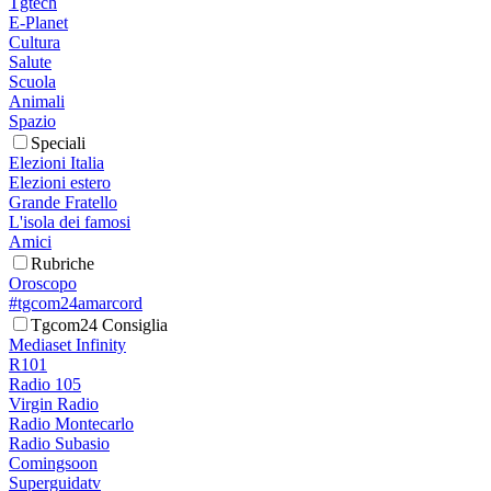
Tgtech
E-Planet
Cultura
Salute
Scuola
Animali
Spazio
Speciali
Elezioni Italia
Elezioni estero
Grande Fratello
L'isola dei famosi
Amici
Rubriche
Oroscopo
#tgcom24amarcord
Tgcom24 Consiglia
Mediaset Infinity
R101
Radio 105
Virgin Radio
Radio Montecarlo
Radio Subasio
Comingsoon
Superguidatv