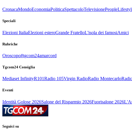
Cronaca
Mondo
Economia
Politica
Spettacolo
Televisione
People
Lifestyl
Speciali
Elezioni Italia
Elezioni estero
Grande Fratello
L'isola dei famosi
Amici
Rubriche
Oroscopo
#tgcom24amarcord
Tgcom24 Consiglia
Mediaset Infinity
R101
Radio 105
Virgin Radio
Radio Montecarlo
Radio
Eventi
Identità Golose 2026
Salone del Risparmio 2026
Fuorisalone 2026
L'Ar
Seguici su