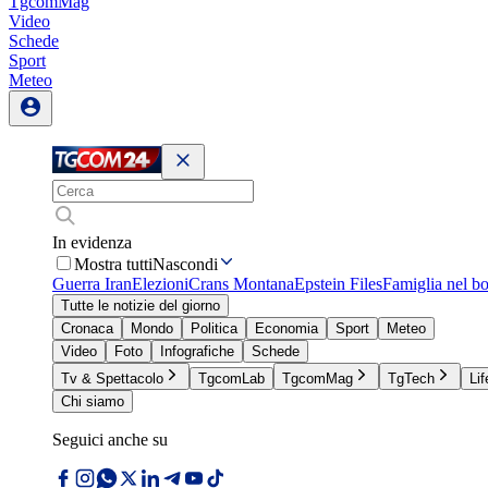
TgcomMag
Video
Schede
Sport
Meteo
In evidenza
Mostra tutti
Nascondi
Guerra Iran
Elezioni
Crans Montana
Epstein Files
Famiglia nel b
Tutte le notizie del giorno
Cronaca
Mondo
Politica
Economia
Sport
Meteo
Video
Foto
Infografiche
Schede
Tv & Spettacolo
TgcomLab
TgcomMag
TgTech
Lif
Chi siamo
Seguici anche su