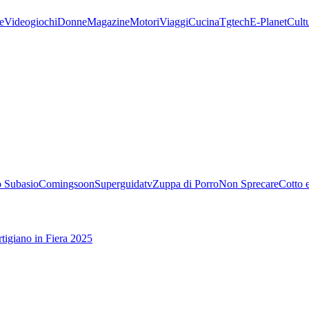
e
Videogiochi
Donne
Magazine
Motori
Viaggi
Cucina
Tgtech
E-Planet
Cult
 Subasio
Comingsoon
Superguidatv
Zuppa di Porro
Non Sprecare
Cotto 
tigiano in Fiera 2025