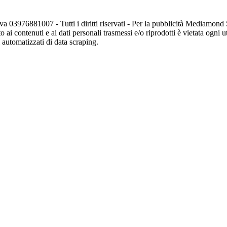
va 03976881007 - Tutti i diritti riservati - Per la pubblicità Mediamon
o ai contenuti e ai dati personali trasmessi e/o riprodotti è vietata ogni 
zi automatizzati di data scraping.