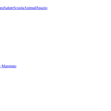
ura
Salute
Scuola
Animali
Spazio
e Mangiato