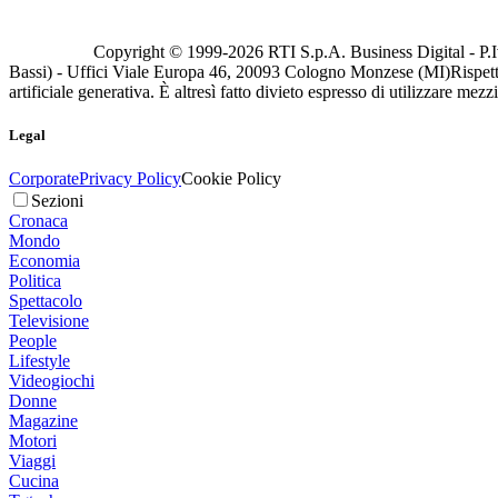
Copyright © 1999-
2026
RTI S.p.A. Business Digital - P.I
Bassi) - Uffici Viale Europa 46, 20093 Cologno Monzese (MI)
Rispett
artificiale generativa. È altresì fatto divieto espresso di utilizzare mez
Legal
Corporate
Privacy Policy
Cookie Policy
Sezioni
Cronaca
Mondo
Economia
Politica
Spettacolo
Televisione
People
Lifestyle
Videogiochi
Donne
Magazine
Motori
Viaggi
Cucina