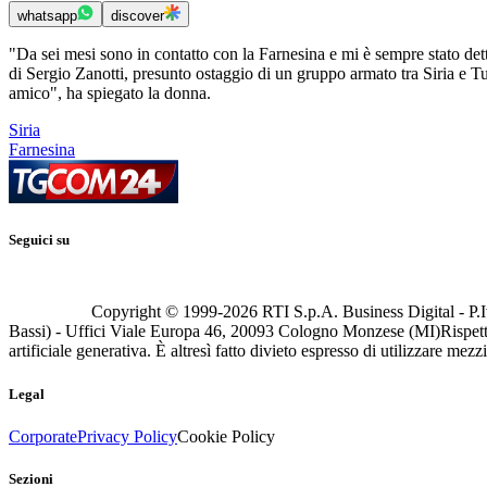
whatsapp
discover
"Da sei mesi sono in contatto con la Farnesina e mi è sempre stato det
di Sergio Zanotti, presunto ostaggio di un gruppo armato tra Siria e 
amico", ha spiegato la donna.
Siria
Farnesina
Seguici su
Copyright © 1999-
2026
RTI S.p.A. Business Digital - P.I
Bassi) - Uffici Viale Europa 46, 20093 Cologno Monzese (MI)
Rispett
artificiale generativa. È altresì fatto divieto espresso di utilizzare mez
Legal
Corporate
Privacy Policy
Cookie Policy
Sezioni