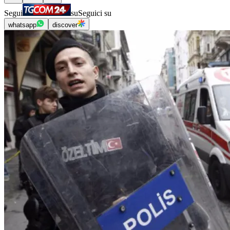
Segui
su
Seguici su
whatsapp
discover