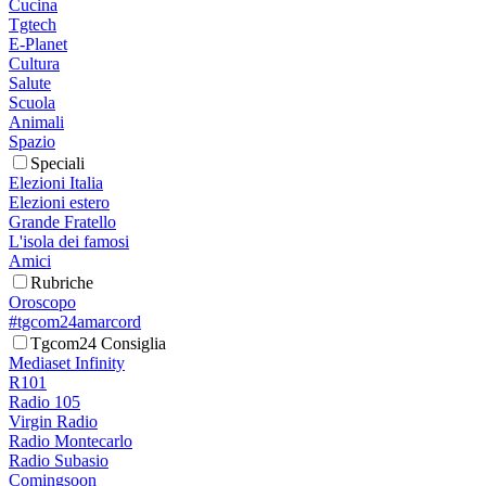
Cucina
Tgtech
E-Planet
Cultura
Salute
Scuola
Animali
Spazio
Speciali
Elezioni Italia
Elezioni estero
Grande Fratello
L'isola dei famosi
Amici
Rubriche
Oroscopo
#tgcom24amarcord
Tgcom24 Consiglia
Mediaset Infinity
R101
Radio 105
Virgin Radio
Radio Montecarlo
Radio Subasio
Comingsoon