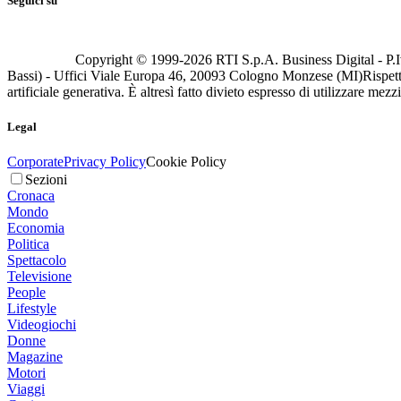
Seguici su
Copyright © 1999-
2026
RTI S.p.A. Business Digital - P.I
Bassi) - Uffici Viale Europa 46, 20093 Cologno Monzese (MI)
Rispett
artificiale generativa. È altresì fatto divieto espresso di utilizzare mez
Legal
Corporate
Privacy Policy
Cookie Policy
Sezioni
Cronaca
Mondo
Economia
Politica
Spettacolo
Televisione
People
Lifestyle
Videogiochi
Donne
Magazine
Motori
Viaggi