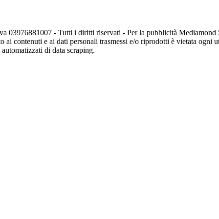
va 03976881007 - Tutti i diritti riservati - Per la pubblicità Mediamon
o ai contenuti e ai dati personali trasmessi e/o riprodotti è vietata ogni 
zi automatizzati di data scraping.