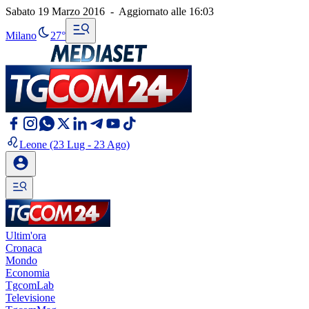
Sabato 19 Marzo 2016
-
Aggiornato alle
16:03
Milano
27°
Leone
(23 Lug - 23 Ago)
Ultim'ora
Cronaca
Mondo
Economia
TgcomLab
Televisione