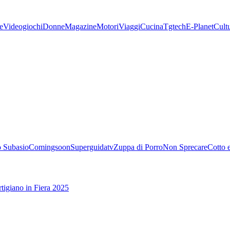
e
Videogiochi
Donne
Magazine
Motori
Viaggi
Cucina
Tgtech
E-Planet
Cult
 Subasio
Comingsoon
Superguidatv
Zuppa di Porro
Non Sprecare
Cotto 
tigiano in Fiera 2025