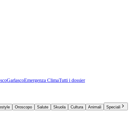
osco
Garlasco
Emergenza Clima
Tutti i dossier
estyle
Oroscopo
Salute
Skuola
Cultura
Animali
Speciali