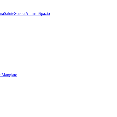
ura
Salute
Scuola
Animali
Spazio
e Mangiato