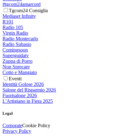
#tgcom24amarcord
Tgcom24 Consiglia
Mediaset Infinity
R101
Radio 105
Virgin Radio
Radio Montecarlo
Radio Subasio
Comingsoon
Superguidatv
Zuppa di Porro
Non Sprecare
Cotto e Mangiato
Eventi
Identità Golose 2026
Salone del Risparmio 2026
Fuorisalone 2026
L'Artigiano in Fiera 2025
Legal
Corporate
Cookie Policy
Privacy Policy