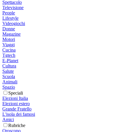
Spettacolo
Televisione
People
Lifestyle
Videogiochi
Donne
Magazine
Motori
Viaggi
Cucina
Tgtech
E-Planet
Cultura
Salute
Scuola
Animali
Spazio
Speciali
Elezioni Italia
Elezioni estero
Grande Fratello
L'isola dei famosi
Amici
Rubriche
Oroscopo