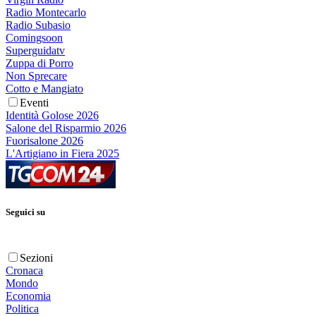
Radio Montecarlo
Radio Subasio
Comingsoon
Superguidatv
Zuppa di Porro
Non Sprecare
Cotto e Mangiato
Eventi
Identità Golose 2026
Salone del Risparmio 2026
Fuorisalone 2026
L'Artigiano in Fiera 2025
Seguici su
Sezioni
Cronaca
Mondo
Economia
Politica