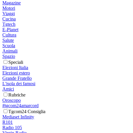
Magazine
Motori
Viaggi
Cucina
Tgtech
E-Planet
Cultura
Salute
Scuola
Animali
Spazio
Speciali
Elezioni Italia
Elezioni estero
Grande Fratello
L'isola dei famosi
Amici
Rubriche
Oroscopo
#tgcom24amarcord
Tgcom24 Consiglia
Mediaset Infinity
R101
Radio 105
Virgin Radio