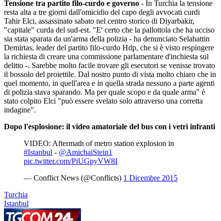
T
ensione tra partito filo-curdo e governo
- In Turchia la tensione
resta alta a tre giorni dall'omicidio del capo degli avvocati curdi
Tahir Elci, assassinato sabato nel centro storico di Diyarbakir,
"capitale" curda del sud-est. "E' certo che la pallottola che ha ucciso
sia stata sparata da un'arma della polizia - ha denunciato Selahattin
Demirtas, leader del partito filo-curdo Hdp, che si è visto respingere
la richiesta di creare una commissione parlamentare d'inchiesta sul
delitto -. Sarebbe molto facile trovare gli esecutori se venisse trovato
il bossolo del proiettile. Dal nostro punto di vista molto chiaro che in
quel momento, in quell'area e in quella strada nessuno a parte agenti
di polizia stava sparando. Ma per quale scopo e da quale arma" è
stato colpito Elci "può essere svelato solo attraverso una corretta
indagine".
Dopo l'esplosione: il video amatoriale del bus con i vetri infranti
VIDEO: Aftermath of metro station explosion in
#Istanbul
-
@AmichaiStein1
pic.twitter.com/PiUGpyVW8I
— Conflict News (@Conflicts)
1 Dicembre 2015
Turchia
Istanbul