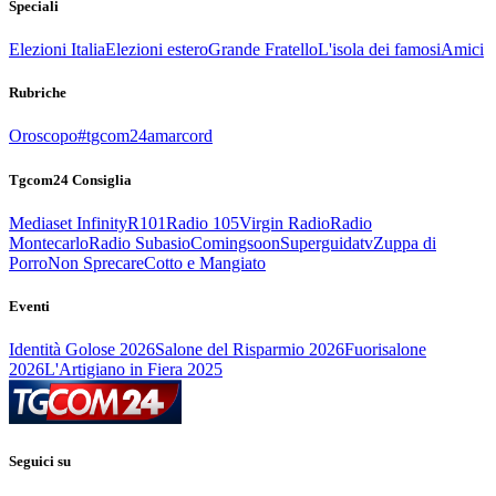
Speciali
Elezioni Italia
Elezioni estero
Grande Fratello
L'isola dei famosi
Amici
Rubriche
Oroscopo
#tgcom24amarcord
Tgcom24 Consiglia
Mediaset Infinity
R101
Radio 105
Virgin Radio
Radio
Montecarlo
Radio Subasio
Comingsoon
Superguidatv
Zuppa di
Porro
Non Sprecare
Cotto e Mangiato
Eventi
Identità Golose 2026
Salone del Risparmio 2026
Fuorisalone
2026
L'Artigiano in Fiera 2025
Seguici su