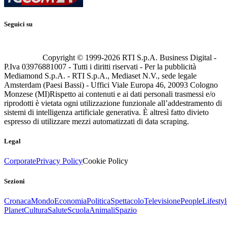
Seguici su
Copyright © 1999-
2026
RTI S.p.A. Business Digital -
P.Iva 03976881007 - Tutti i diritti riservati - Per la pubblicità
Mediamond S.p.A. - RTI S.p.A., Mediaset N.V., sede legale
Amsterdam (Paesi Bassi) - Uffici Viale Europa 46, 20093 Cologno
Monzese (MI)
Rispetto ai contenuti e ai dati personali trasmessi e/o
riprodotti è vietata ogni utilizzazione funzionale all’addestramento di
sistemi di intelligenza artificiale generativa. È altresì fatto divieto
espresso di utilizzare mezzi automatizzati di data scraping.
Legal
Corporate
Privacy Policy
Cookie Policy
Sezioni
Cronaca
Mondo
Economia
Politica
Spettacolo
Televisione
People
Lifestyl
Planet
Cultura
Salute
Scuola
Animali
Spazio