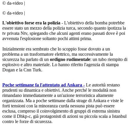
© da-video
|
© da-video
|
L'obiettivo forse era la polizia
- L'obiettivo della bomba potrebbe
essere stato un mezzo della polizia turca, secondo quanto ipotizza la
tv privata Ntv, spiegando che alcuni agenti erano passati dove è poi
avvenuta l'esplosione soltanto pochi attimi prima.
Inizialmente era sembrato che lo scoppio fosse dovuto a un
problema a un trasformatore elettrico, ma successivamente la
sicurezza ha parlato di un
ordigno rudimentale
: un tubo riempito di
esplosivo e altro materiale. Lo hanno riferito l'agenzia di stampa
Dogan e la Cnn Turk.
Poche settimane fa l'attentato ad Ankara
-
Le autorità restano
prudenti su dinamica e obiettivi. Anche perché le modalità non
rimandano immediatamente a un'azione terroristica altamente
organizzata. Ma a poche settimane dalla strage di Ankara e viste le
forti tensioni con la minoranza curda nessuna pista può essere
esclusa, compreso il coinvolgimento di gruppi di estrema sinistra
come il Dhkp-c, già protagonisti di azioni su piccola scala a Istanbul
contro le forze di sicurezza.