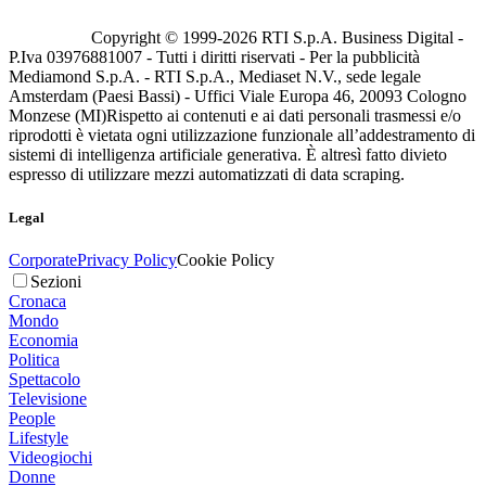
Copyright © 1999-
2026
RTI S.p.A. Business Digital -
P.Iva 03976881007 - Tutti i diritti riservati - Per la pubblicità
Mediamond S.p.A. - RTI S.p.A., Mediaset N.V., sede legale
Amsterdam (Paesi Bassi) - Uffici Viale Europa 46, 20093 Cologno
Monzese (MI)
Rispetto ai contenuti e ai dati personali trasmessi e/o
riprodotti è vietata ogni utilizzazione funzionale all’addestramento di
sistemi di intelligenza artificiale generativa. È altresì fatto divieto
espresso di utilizzare mezzi automatizzati di data scraping.
Legal
Corporate
Privacy Policy
Cookie Policy
Sezioni
Cronaca
Mondo
Economia
Politica
Spettacolo
Televisione
People
Lifestyle
Videogiochi
Donne