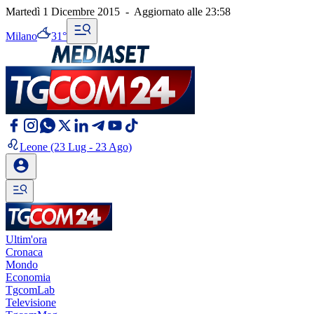
Martedì 1 Dicembre 2015
-
Aggiornato alle
23:58
Milano
31°
Leone
(23 Lug - 23 Ago)
Ultim'ora
Cronaca
Mondo
Economia
TgcomLab
Televisione