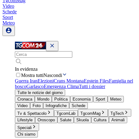
TgcomMag
Video
Schede
Sport
Meteo
In evidenza
Mostra tutti
Nascondi
Guerra Iran
Elezioni
Crans Montana
Epstein Files
Famiglia nel
bosco
Garlasco
Emergenza Clima
Tutti i dossier
Tutte le notizie del giorno
Cronaca
Mondo
Politica
Economia
Sport
Meteo
Video
Foto
Infografiche
Schede
Tv & Spettacolo
TgcomLab
TgcomMag
TgTech
Lifestyle
Oroscopo
Salute
Skuola
Cultura
Animali
Speciali
Chi siamo