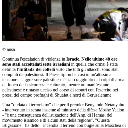
© ansa
Continua l'escalation di violenza in
Israele
.
Nelle ultime 48 ore
sono stati accoltellati sette israeliani
in quella che ormai è stata
definita l
'Intifada dei coltelli
visto che tutti gli attacchi sono stati
compiuti da palestinesi. Il Paese ripiomba così in un'altissima
tensione: l' aggressore palestinese è stato raggiunto dai colpi di arma
da fuoco della sicurezza e catturato, mentre un manifestante
palestinese è rimasto ucciso nel corso di scontri con l'esercito nei
pressi del campo profughi di Shuafat a nord di Gerusalemme.
Una "ondata di terrorismo" che per il premier Benyamin Netanyahu
- intervenuto in serata insieme al ministro della difesa Moshè Yaalon
- "è una conseguenza dell'istigazione dell'Anp, di Hamas, del
movimento islamico e di alcuni stati della regione". "Questa
istigazione - ha detto - incendia il terreno con bugie sulla Moschea di