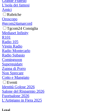
Grande Fratello
L'isola dei famosi
Amici
Rubriche
Oroscopo
#tgcom24amarcord
Tgcom24 Consiglia
Mediaset Infinity
R101
Radio 105
Virgin Radio
Radio Montecarlo
Radio Subasio
Comingsoon
Superguidatv
Zuppa di Porro
Non Sprecare
Cotto e Mangiato
Eventi
Identità Golose 2026
Salone del Risparmio 2026
Fuorisalone 2026
L'Artigiano in Fiera 2025
Legal