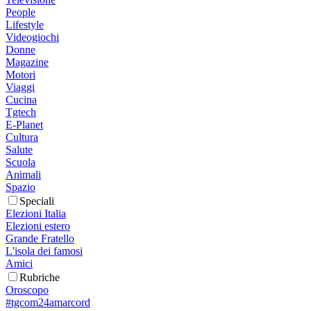
People
Lifestyle
Videogiochi
Donne
Magazine
Motori
Viaggi
Cucina
Tgtech
E-Planet
Cultura
Salute
Scuola
Animali
Spazio
Speciali
Elezioni Italia
Elezioni estero
Grande Fratello
L'isola dei famosi
Amici
Rubriche
Oroscopo
#tgcom24amarcord