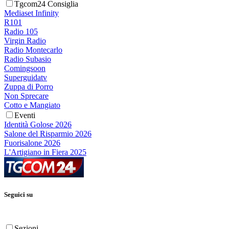
Tgcom24 Consiglia
Mediaset Infinity
R101
Radio 105
Virgin Radio
Radio Montecarlo
Radio Subasio
Comingsoon
Superguidatv
Zuppa di Porro
Non Sprecare
Cotto e Mangiato
Eventi
Identità Golose 2026
Salone del Risparmio 2026
Fuorisalone 2026
L'Artigiano in Fiera 2025
Seguici su
Sezioni