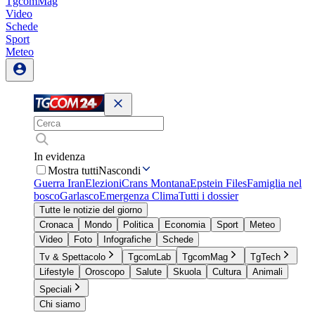
TgcomMag
Video
Schede
Sport
Meteo
In evidenza
Mostra tutti
Nascondi
Guerra Iran
Elezioni
Crans Montana
Epstein Files
Famiglia nel
bosco
Garlasco
Emergenza Clima
Tutti i dossier
Tutte le notizie del giorno
Cronaca
Mondo
Politica
Economia
Sport
Meteo
Video
Foto
Infografiche
Schede
Tv & Spettacolo
TgcomLab
TgcomMag
TgTech
Lifestyle
Oroscopo
Salute
Skuola
Cultura
Animali
Speciali
Chi siamo