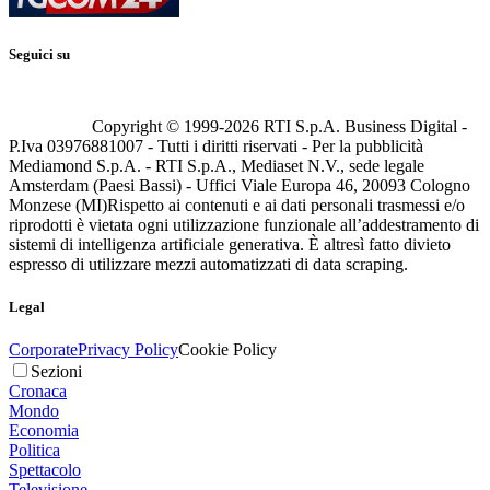
Seguici su
Copyright © 1999-
2026
RTI S.p.A. Business Digital -
P.Iva 03976881007 - Tutti i diritti riservati - Per la pubblicità
Mediamond S.p.A. - RTI S.p.A., Mediaset N.V., sede legale
Amsterdam (Paesi Bassi) - Uffici Viale Europa 46, 20093 Cologno
Monzese (MI)
Rispetto ai contenuti e ai dati personali trasmessi e/o
riprodotti è vietata ogni utilizzazione funzionale all’addestramento di
sistemi di intelligenza artificiale generativa. È altresì fatto divieto
espresso di utilizzare mezzi automatizzati di data scraping.
Legal
Corporate
Privacy Policy
Cookie Policy
Sezioni
Cronaca
Mondo
Economia
Politica
Spettacolo
Televisione