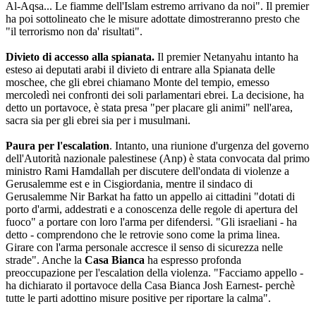
Al-Aqsa... Le fiamme dell'Islam estremo arrivano da noi". Il premier
ha poi sottolineato che le misure adottate dimostreranno presto che
"il terrorismo non da' risultati".
Divieto di accesso alla spianata.
Il premier Netanyahu intanto ha
esteso ai deputati arabi il divieto di entrare alla Spianata delle
moschee, che gli ebrei chiamano Monte del tempio, emesso
mercoledì nei confronti dei soli parlamentari ebrei. La decisione, ha
detto un portavoce, è stata presa "per placare gli animi" nell'area,
sacra sia per gli ebrei sia per i musulmani.
Paura per l'escalation
. Intanto, una riunione d'urgenza del governo
dell'Autorità nazionale palestinese (Anp) è stata convocata dal primo
ministro Rami Hamdallah per discutere dell'ondata di violenze a
Gerusalemme est e in Cisgiordania, mentre il sindaco di
Gerusalemme Nir Barkat ha fatto un appello ai cittadini "dotati di
porto d'armi, addestrati e a conoscenza delle regole di apertura del
fuoco" a portare con loro l'arma per difendersi. "Gli israeliani - ha
detto - comprendono che le retrovie sono come la prima linea.
Girare con l'arma personale accresce il senso di sicurezza nelle
strade". Anche la
Casa Bianca
ha espresso profonda
preoccupazione per l'escalation della violenza. "Facciamo appello -
ha dichiarato il portavoce della Casa Bianca Josh Earnest- perchè
tutte le parti adottino misure positive per riportare la calma".