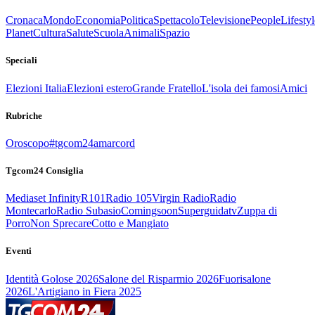
Cronaca
Mondo
Economia
Politica
Spettacolo
Televisione
People
Lifestyl
Planet
Cultura
Salute
Scuola
Animali
Spazio
Speciali
Elezioni Italia
Elezioni estero
Grande Fratello
L'isola dei famosi
Amici
Rubriche
Oroscopo
#tgcom24amarcord
Tgcom24 Consiglia
Mediaset Infinity
R101
Radio 105
Virgin Radio
Radio
Montecarlo
Radio Subasio
Comingsoon
Superguidatv
Zuppa di
Porro
Non Sprecare
Cotto e Mangiato
Eventi
Identità Golose 2026
Salone del Risparmio 2026
Fuorisalone
2026
L'Artigiano in Fiera 2025