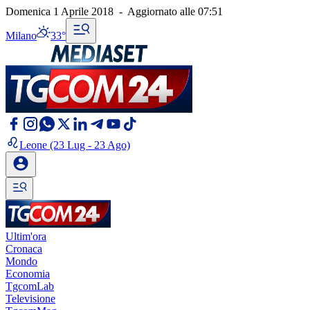
Domenica 1 Aprile 2018
-
Aggiornato alle
07:51
Milano
33°
Leone
(23 Lug - 23 Ago)
Ultim'ora
Cronaca
Mondo
Economia
TgcomLab
Televisione