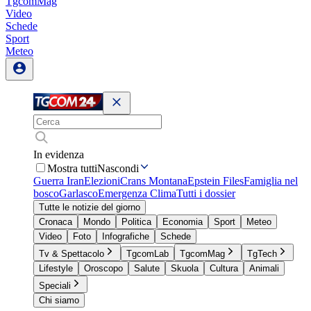
TgcomMag
Video
Schede
Sport
Meteo
In evidenza
Mostra tutti
Nascondi
Guerra Iran
Elezioni
Crans Montana
Epstein Files
Famiglia nel
bosco
Garlasco
Emergenza Clima
Tutti i dossier
Tutte le notizie del giorno
Cronaca
Mondo
Politica
Economia
Sport
Meteo
Video
Foto
Infografiche
Schede
Tv & Spettacolo
TgcomLab
TgcomMag
TgTech
Lifestyle
Oroscopo
Salute
Skuola
Cultura
Animali
Speciali
Chi siamo