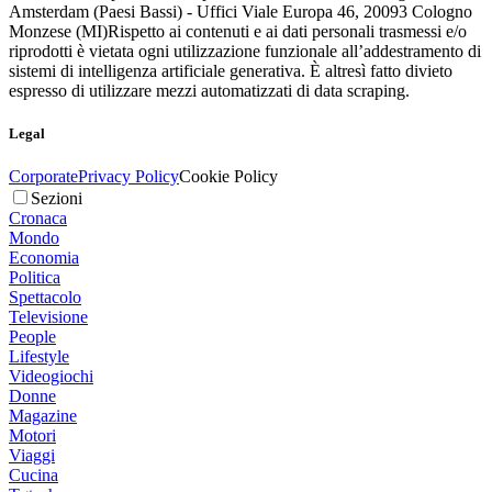
Amsterdam (Paesi Bassi) - Uffici Viale Europa 46, 20093 Cologno
Monzese (MI)
Rispetto ai contenuti e ai dati personali trasmessi e/o
riprodotti è vietata ogni utilizzazione funzionale all’addestramento di
sistemi di intelligenza artificiale generativa. È altresì fatto divieto
espresso di utilizzare mezzi automatizzati di data scraping.
Legal
Corporate
Privacy Policy
Cookie Policy
Sezioni
Cronaca
Mondo
Economia
Politica
Spettacolo
Televisione
People
Lifestyle
Videogiochi
Donne
Magazine
Motori
Viaggi
Cucina