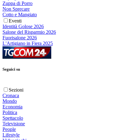
Zuppa di Porro
Non Sprecare
Cotto e Mangiato
Eventi
Identità Golose 2026
Salone del Risparmio 2026
Fuorisalone 2026
L'Artigiano in Fiera 2025
Seguici su
Sezioni
Cronaca
Mondo
Economia
Politica
Spettacolo
Televisione
People
Lifestyle