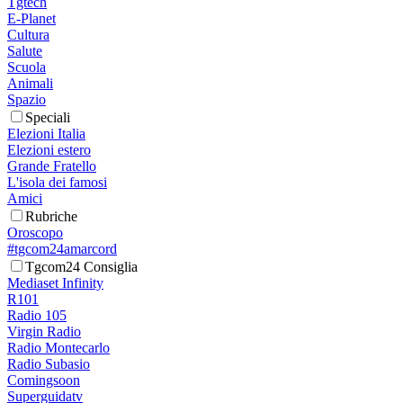
Tgtech
E-Planet
Cultura
Salute
Scuola
Animali
Spazio
Speciali
Elezioni Italia
Elezioni estero
Grande Fratello
L'isola dei famosi
Amici
Rubriche
Oroscopo
#tgcom24amarcord
Tgcom24 Consiglia
Mediaset Infinity
R101
Radio 105
Virgin Radio
Radio Montecarlo
Radio Subasio
Comingsoon
Superguidatv