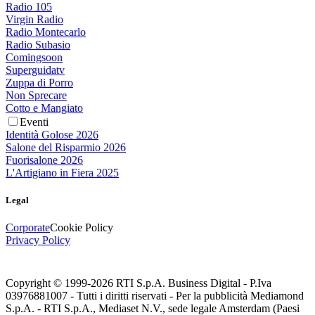
Radio 105
Virgin Radio
Radio Montecarlo
Radio Subasio
Comingsoon
Superguidatv
Zuppa di Porro
Non Sprecare
Cotto e Mangiato
Eventi
Identità Golose 2026
Salone del Risparmio 2026
Fuorisalone 2026
L'Artigiano in Fiera 2025
Legal
Corporate
Cookie Policy
Privacy Policy
Copyright © 1999-
2026
RTI S.p.A. Business Digital - P.Iva
03976881007 - Tutti i diritti riservati - Per la pubblicità Mediamond
S.p.A. - RTI S.p.A., Mediaset N.V., sede legale Amsterdam (Paesi