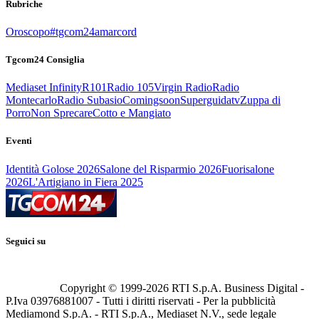
Rubriche
Oroscopo
#tgcom24amarcord
Tgcom24 Consiglia
Mediaset Infinity
R101
Radio 105
Virgin Radio
Radio
Montecarlo
Radio Subasio
Comingsoon
Superguidatv
Zuppa di
Porro
Non Sprecare
Cotto e Mangiato
Eventi
Identità Golose 2026
Salone del Risparmio 2026
Fuorisalone
2026
L'Artigiano in Fiera 2025
Seguici su
Copyright © 1999-
2026
RTI S.p.A. Business Digital -
P.Iva 03976881007 - Tutti i diritti riservati - Per la pubblicità
Mediamond S.p.A. - RTI S.p.A., Mediaset N.V., sede legale