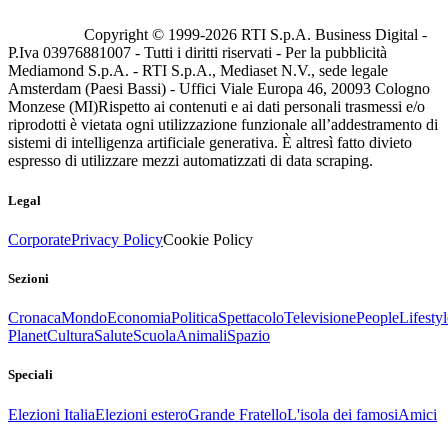
Copyright © 1999-
2026
RTI S.p.A. Business Digital -
P.Iva 03976881007 - Tutti i diritti riservati - Per la pubblicità
Mediamond S.p.A. - RTI S.p.A., Mediaset N.V., sede legale
Amsterdam (Paesi Bassi) - Uffici Viale Europa 46, 20093 Cologno
Monzese (MI)
Rispetto ai contenuti e ai dati personali trasmessi e/o
riprodotti è vietata ogni utilizzazione funzionale all’addestramento di
sistemi di intelligenza artificiale generativa. È altresì fatto divieto
espresso di utilizzare mezzi automatizzati di data scraping.
Legal
Corporate
Privacy Policy
Cookie Policy
Sezioni
Cronaca
Mondo
Economia
Politica
Spettacolo
Televisione
People
Lifestyl
Planet
Cultura
Salute
Scuola
Animali
Spazio
Speciali
Elezioni Italia
Elezioni estero
Grande Fratello
L'isola dei famosi
Amici