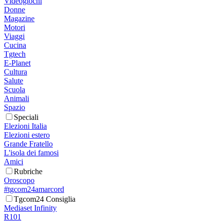
Videogiochi
Donne
Magazine
Motori
Viaggi
Cucina
Tgtech
E-Planet
Cultura
Salute
Scuola
Animali
Spazio
Speciali
Elezioni Italia
Elezioni estero
Grande Fratello
L'isola dei famosi
Amici
Rubriche
Oroscopo
#tgcom24amarcord
Tgcom24 Consiglia
Mediaset Infinity
R101