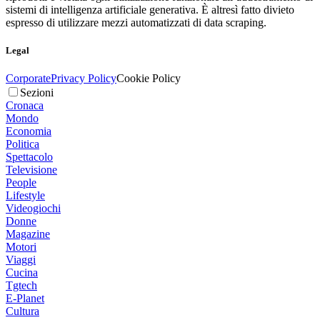
sistemi di intelligenza artificiale generativa. È altresì fatto divieto
espresso di utilizzare mezzi automatizzati di data scraping.
Legal
Corporate
Privacy Policy
Cookie Policy
Sezioni
Cronaca
Mondo
Economia
Politica
Spettacolo
Televisione
People
Lifestyle
Videogiochi
Donne
Magazine
Motori
Viaggi
Cucina
Tgtech
E-Planet
Cultura