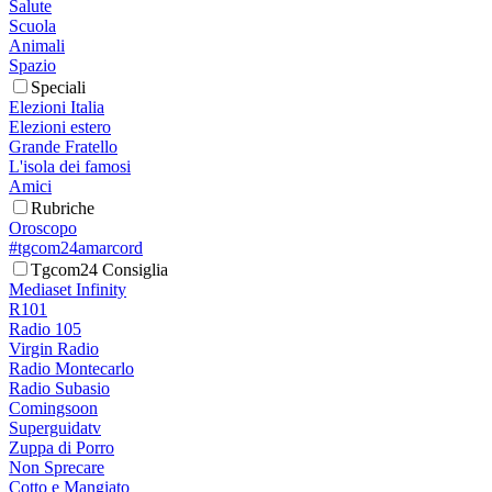
Salute
Scuola
Animali
Spazio
Speciali
Elezioni Italia
Elezioni estero
Grande Fratello
L'isola dei famosi
Amici
Rubriche
Oroscopo
#tgcom24amarcord
Tgcom24 Consiglia
Mediaset Infinity
R101
Radio 105
Virgin Radio
Radio Montecarlo
Radio Subasio
Comingsoon
Superguidatv
Zuppa di Porro
Non Sprecare
Cotto e Mangiato