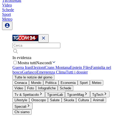
TgcomMag
Video
Schede
Sport
Meteo
In evidenza
Mostra tutti
Nascondi
Guerra Iran
Elezioni
Crans Montana
Epstein Files
Famiglia nel
bosco
Garlasco
Emergenza Clima
Tutti i dossier
Tutte le notizie del giorno
Cronaca
Mondo
Politica
Economia
Sport
Meteo
Video
Foto
Infografiche
Schede
Tv & Spettacolo
TgcomLab
TgcomMag
TgTech
Lifestyle
Oroscopo
Salute
Skuola
Cultura
Animali
Speciali
Chi siamo