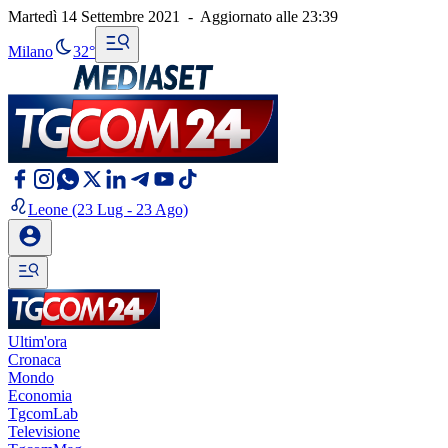
Martedì 14 Settembre 2021
-
Aggiornato alle
23:39
Milano
32°
Leone
(23 Lug - 23 Ago)
Ultim'ora
Cronaca
Mondo
Economia
TgcomLab
Televisione