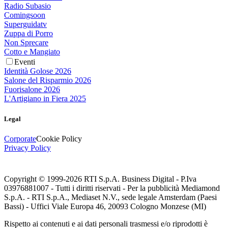
Radio Subasio
Comingsoon
Superguidatv
Zuppa di Porro
Non Sprecare
Cotto e Mangiato
Eventi
Identità Golose 2026
Salone del Risparmio 2026
Fuorisalone 2026
L'Artigiano in Fiera 2025
Legal
Corporate
Cookie Policy
Privacy Policy
Copyright © 1999-
2026
RTI S.p.A. Business Digital - P.Iva
03976881007 - Tutti i diritti riservati - Per la pubblicità Mediamond
S.p.A. - RTI S.p.A., Mediaset N.V., sede legale Amsterdam (Paesi
Bassi) - Uffici Viale Europa 46, 20093 Cologno Monzese (MI)
Rispetto ai contenuti e ai dati personali trasmessi e/o riprodotti è