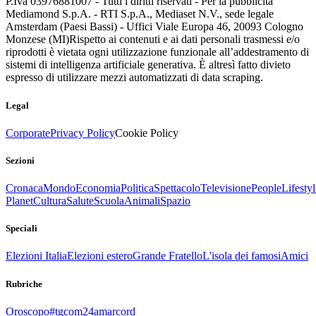
P.Iva 03976881007 - Tutti i diritti riservati - Per la pubblicità
Mediamond S.p.A. - RTI S.p.A., Mediaset N.V., sede legale
Amsterdam (Paesi Bassi) - Uffici Viale Europa 46, 20093 Cologno
Monzese (MI)
Rispetto ai contenuti e ai dati personali trasmessi e/o
riprodotti è vietata ogni utilizzazione funzionale all’addestramento di
sistemi di intelligenza artificiale generativa. È altresì fatto divieto
espresso di utilizzare mezzi automatizzati di data scraping.
Legal
Corporate
Privacy Policy
Cookie Policy
Sezioni
Cronaca
Mondo
Economia
Politica
Spettacolo
Televisione
People
Lifestyl
Planet
Cultura
Salute
Scuola
Animali
Spazio
Speciali
Elezioni Italia
Elezioni estero
Grande Fratello
L'isola dei famosi
Amici
Rubriche
Oroscopo
#tgcom24amarcord