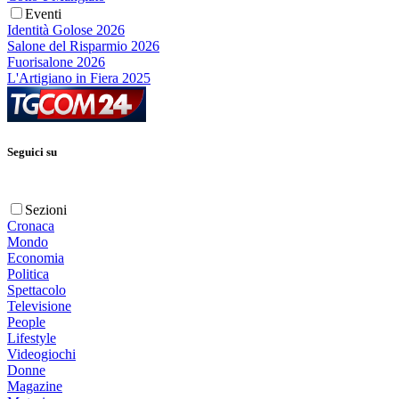
Eventi
Identità Golose 2026
Salone del Risparmio 2026
Fuorisalone 2026
L'Artigiano in Fiera 2025
Seguici su
Sezioni
Cronaca
Mondo
Economia
Politica
Spettacolo
Televisione
People
Lifestyle
Videogiochi
Donne
Magazine