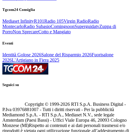
Tgcom24 Consiglia
Mediaset Infinity
R101
Radio 105
Virgin Radio
Radio
Montecarlo
Radio Subasio
Comingsoon
Superguidatv
Zuppa di
Porro
Non Sprecare
Cotto e Mangiato
Eventi
Identità Golose 2026
Salone del Risparmio 2026
Fuorisalone
2026
L'Artigiano in Fiera 2025
Seguici su
Copyright © 1999-
2026
RTI S.p.A. Business Digital -
P.Iva 03976881007 - Tutti i diritti riservati - Per la pubblicità
Mediamond S.p.A. - RTI S.p.A., Mediaset N.V., sede legale
Amsterdam (Paesi Bassi) - Uffici Viale Europa 46, 20093 Cologno
Monzese (MI)
Rispetto ai contenuti e ai dati personali trasmessi e/o
riprodotti è vietata ogni utilizzazione funzionale all’addestramento di