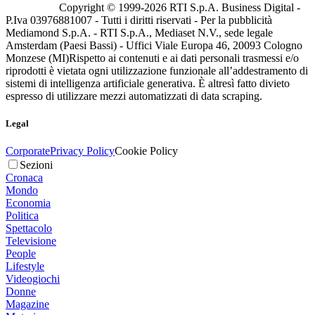
Copyright © 1999-
2026
RTI S.p.A. Business Digital -
P.Iva 03976881007 - Tutti i diritti riservati - Per la pubblicità
Mediamond S.p.A. - RTI S.p.A., Mediaset N.V., sede legale
Amsterdam (Paesi Bassi) - Uffici Viale Europa 46, 20093 Cologno
Monzese (MI)
Rispetto ai contenuti e ai dati personali trasmessi e/o
riprodotti è vietata ogni utilizzazione funzionale all’addestramento di
sistemi di intelligenza artificiale generativa. È altresì fatto divieto
espresso di utilizzare mezzi automatizzati di data scraping.
Legal
Corporate
Privacy Policy
Cookie Policy
Sezioni
Cronaca
Mondo
Economia
Politica
Spettacolo
Televisione
People
Lifestyle
Videogiochi
Donne
Magazine