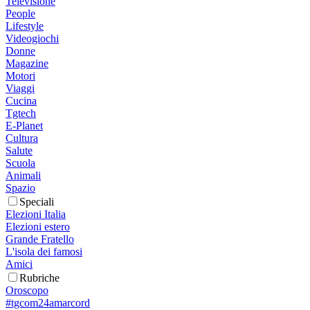
Televisione
People
Lifestyle
Videogiochi
Donne
Magazine
Motori
Viaggi
Cucina
Tgtech
E-Planet
Cultura
Salute
Scuola
Animali
Spazio
Speciali
Elezioni Italia
Elezioni estero
Grande Fratello
L'isola dei famosi
Amici
Rubriche
Oroscopo
#tgcom24amarcord