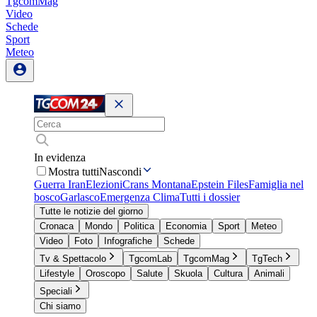
TgcomMag
Video
Schede
Sport
Meteo
In evidenza
Mostra tutti
Nascondi
Guerra Iran
Elezioni
Crans Montana
Epstein Files
Famiglia nel
bosco
Garlasco
Emergenza Clima
Tutti i dossier
Tutte le notizie del giorno
Cronaca
Mondo
Politica
Economia
Sport
Meteo
Video
Foto
Infografiche
Schede
Tv & Spettacolo
TgcomLab
TgcomMag
TgTech
Lifestyle
Oroscopo
Salute
Skuola
Cultura
Animali
Speciali
Chi siamo