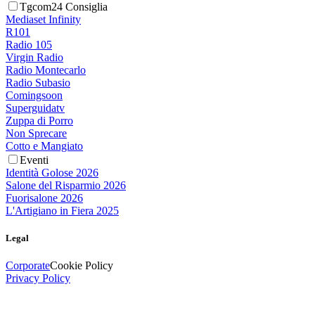
Tgcom24 Consiglia
Mediaset Infinity
R101
Radio 105
Virgin Radio
Radio Montecarlo
Radio Subasio
Comingsoon
Superguidatv
Zuppa di Porro
Non Sprecare
Cotto e Mangiato
Eventi
Identità Golose 2026
Salone del Risparmio 2026
Fuorisalone 2026
L'Artigiano in Fiera 2025
Legal
Corporate
Cookie Policy
Privacy Policy