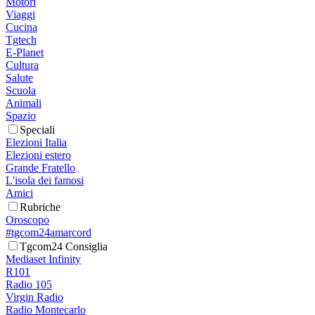
Motori
Viaggi
Cucina
Tgtech
E-Planet
Cultura
Salute
Scuola
Animali
Spazio
Speciali
Elezioni Italia
Elezioni estero
Grande Fratello
L'isola dei famosi
Amici
Rubriche
Oroscopo
#tgcom24amarcord
Tgcom24 Consiglia
Mediaset Infinity
R101
Radio 105
Virgin Radio
Radio Montecarlo