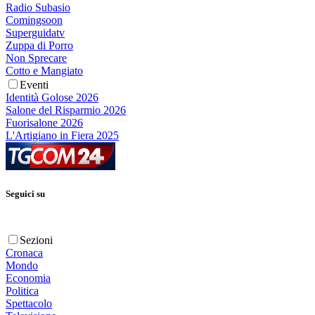
Radio Subasio
Comingsoon
Superguidatv
Zuppa di Porro
Non Sprecare
Cotto e Mangiato
Eventi
Identità Golose 2026
Salone del Risparmio 2026
Fuorisalone 2026
L'Artigiano in Fiera 2025
Seguici su
Sezioni
Cronaca
Mondo
Economia
Politica
Spettacolo