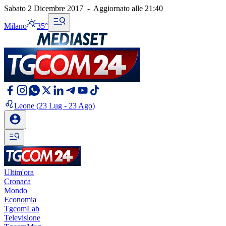
Sabato 2 Dicembre 2017
-
Aggiornato alle
21:40
Milano
35°
Leone
(23 Lug - 23 Ago)
Ultim'ora
Cronaca
Mondo
Economia
TgcomLab
Televisione