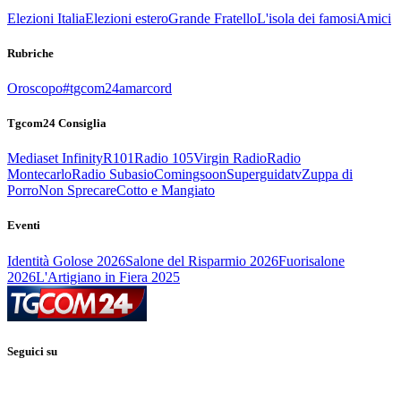
Elezioni Italia
Elezioni estero
Grande Fratello
L'isola dei famosi
Amici
Rubriche
Oroscopo
#tgcom24amarcord
Tgcom24 Consiglia
Mediaset Infinity
R101
Radio 105
Virgin Radio
Radio
Montecarlo
Radio Subasio
Comingsoon
Superguidatv
Zuppa di
Porro
Non Sprecare
Cotto e Mangiato
Eventi
Identità Golose 2026
Salone del Risparmio 2026
Fuorisalone
2026
L'Artigiano in Fiera 2025
Seguici su