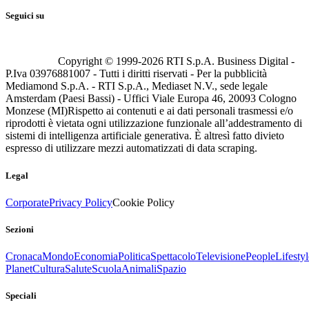
Seguici su
Copyright © 1999-
2026
RTI S.p.A. Business Digital -
P.Iva 03976881007 - Tutti i diritti riservati - Per la pubblicità
Mediamond S.p.A. - RTI S.p.A., Mediaset N.V., sede legale
Amsterdam (Paesi Bassi) - Uffici Viale Europa 46, 20093 Cologno
Monzese (MI)
Rispetto ai contenuti e ai dati personali trasmessi e/o
riprodotti è vietata ogni utilizzazione funzionale all’addestramento di
sistemi di intelligenza artificiale generativa. È altresì fatto divieto
espresso di utilizzare mezzi automatizzati di data scraping.
Legal
Corporate
Privacy Policy
Cookie Policy
Sezioni
Cronaca
Mondo
Economia
Politica
Spettacolo
Televisione
People
Lifestyl
Planet
Cultura
Salute
Scuola
Animali
Spazio
Speciali