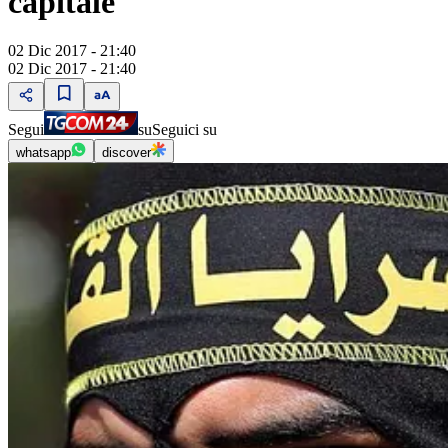
capitale
02 Dic 2017 - 21:40
02 Dic 2017 - 21:40
Segui
su
Seguici su
whatsapp
discover