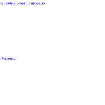
ura
Salute
Scuola
Animali
Spazio
e Mangiato