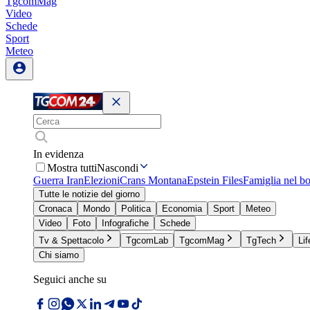
TgcomMag
Video
Schede
Sport
Meteo
In evidenza
Mostra tutti
Nascondi
Guerra Iran
Elezioni
Crans Montana
Epstein Files
Famiglia nel b
Tutte le notizie del giorno
Cronaca
Mondo
Politica
Economia
Sport
Meteo
Video
Foto
Infografiche
Schede
Tv & Spettacolo
TgcomLab
TgcomMag
TgTech
Lif
Chi siamo
Seguici anche su