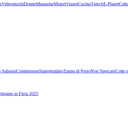
e
Videogiochi
Donne
Magazine
Motori
Viaggi
Cucina
Tgtech
E-Planet
Cult
 Subasio
Comingsoon
Superguidatv
Zuppa di Porro
Non Sprecare
Cotto 
tigiano in Fiera 2025