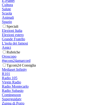
E-Planet
Cultura
Salute
Scuola
Animali
Spazio
Speciali
Elezioni Italia
Elezioni estero
Grande Fratello
L'isola dei famosi
Amici
Rubriche
Oroscopo
#tgcom24amarcord
Tgcom24 Consiglia
Mediaset Infinity
R101
Radio 105
Virgin Radio
Radio Montecarlo
Radio Subasio
Comingsoon
Superguidatv
Zuppa di Porro