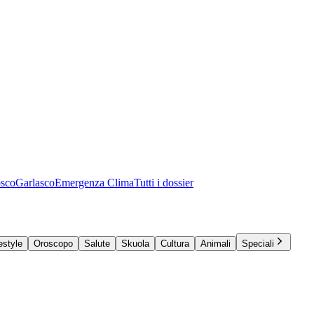
osco
Garlasco
Emergenza Clima
Tutti i dossier
estyle
Oroscopo
Salute
Skuola
Cultura
Animali
Speciali