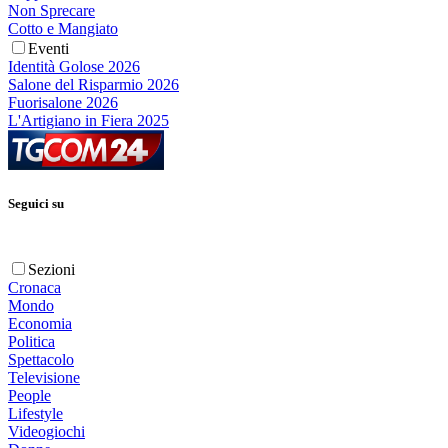
Non Sprecare
Cotto e Mangiato
Eventi
Identità Golose 2026
Salone del Risparmio 2026
Fuorisalone 2026
L'Artigiano in Fiera 2025
Seguici su
Sezioni
Cronaca
Mondo
Economia
Politica
Spettacolo
Televisione
People
Lifestyle
Videogiochi