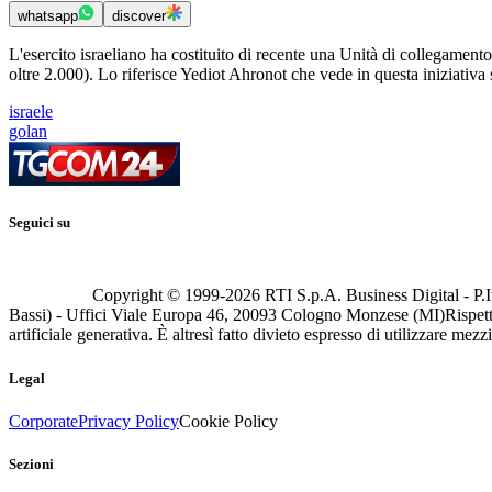
whatsapp
discover
L'esercito israeliano ha costituito di recente una Unità di collegamento c
oltre 2.000). Lo riferisce Yediot Ahronot che vede in questa iniziativa 
israele
golan
Seguici su
Copyright © 1999-
2026
RTI S.p.A. Business Digital - P.I
Bassi) - Uffici Viale Europa 46, 20093 Cologno Monzese (MI)
Rispett
artificiale generativa. È altresì fatto divieto espresso di utilizzare mez
Legal
Corporate
Privacy Policy
Cookie Policy
Sezioni