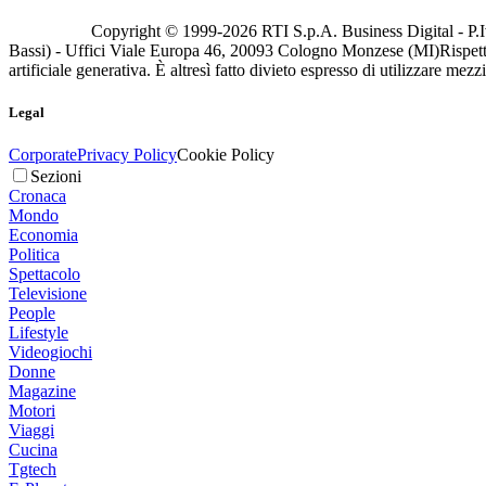
Copyright © 1999-
2026
RTI S.p.A. Business Digital - P.I
Bassi) - Uffici Viale Europa 46, 20093 Cologno Monzese (MI)
Rispett
artificiale generativa. È altresì fatto divieto espresso di utilizzare mez
Legal
Corporate
Privacy Policy
Cookie Policy
Sezioni
Cronaca
Mondo
Economia
Politica
Spettacolo
Televisione
People
Lifestyle
Videogiochi
Donne
Magazine
Motori
Viaggi
Cucina
Tgtech