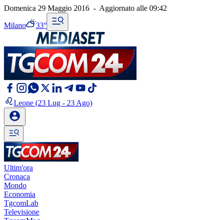
Domenica 29 Maggio 2016
-
Aggiornato alle
09:42
Milano
33°
Leone
(23 Lug - 23 Ago)
Ultim'ora
Cronaca
Mondo
Economia
TgcomLab
Televisione