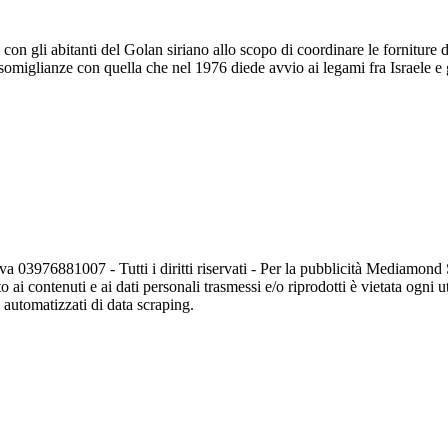
on gli abitanti del Golan siriano allo scopo di coordinare le forniture di 
somiglianze con quella che nel 1976 diede avvio ai legami fra Israele e g
va 03976881007 - Tutti i diritti riservati - Per la pubblicità Mediamon
o ai contenuti e ai dati personali trasmessi e/o riprodotti è vietata ogni 
zi automatizzati di data scraping.