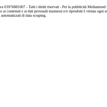
va 03976881007 - Tutti i diritti riservati - Per la pubblicità Mediamon
o ai contenuti e ai dati personali trasmessi e/o riprodotti è vietata ogni 
zi automatizzati di data scraping.