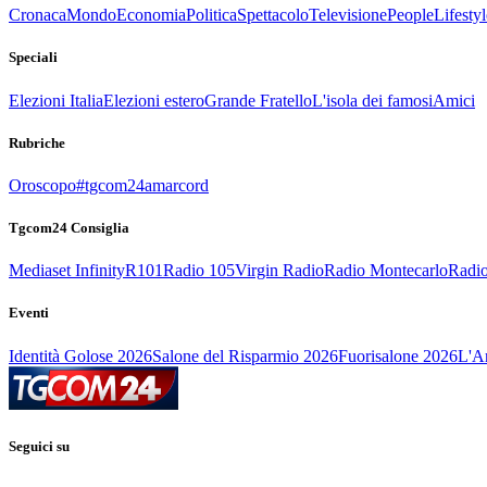
Cronaca
Mondo
Economia
Politica
Spettacolo
Televisione
People
Lifestyl
Speciali
Elezioni Italia
Elezioni estero
Grande Fratello
L'isola dei famosi
Amici
Rubriche
Oroscopo
#tgcom24amarcord
Tgcom24 Consiglia
Mediaset Infinity
R101
Radio 105
Virgin Radio
Radio Montecarlo
Radio
Eventi
Identità Golose 2026
Salone del Risparmio 2026
Fuorisalone 2026
L'Ar
Seguici su