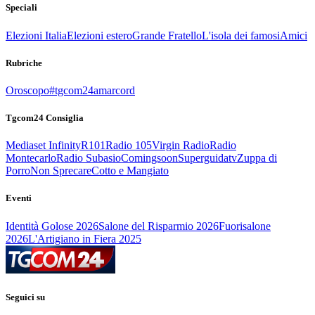
Speciali
Elezioni Italia
Elezioni estero
Grande Fratello
L'isola dei famosi
Amici
Rubriche
Oroscopo
#tgcom24amarcord
Tgcom24 Consiglia
Mediaset Infinity
R101
Radio 105
Virgin Radio
Radio
Montecarlo
Radio Subasio
Comingsoon
Superguidatv
Zuppa di
Porro
Non Sprecare
Cotto e Mangiato
Eventi
Identità Golose 2026
Salone del Risparmio 2026
Fuorisalone
2026
L'Artigiano in Fiera 2025
Seguici su