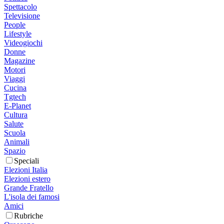
Spettacolo
Televisione
People
Lifestyle
Videogiochi
Donne
Magazine
Motori
Viaggi
Cucina
Tgtech
E-Planet
Cultura
Salute
Scuola
Animali
Spazio
Speciali
Elezioni Italia
Elezioni estero
Grande Fratello
L'isola dei famosi
Amici
Rubriche