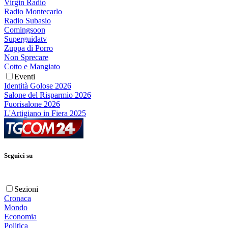
Virgin Radio
Radio Montecarlo
Radio Subasio
Comingsoon
Superguidatv
Zuppa di Porro
Non Sprecare
Cotto e Mangiato
Eventi
Identità Golose 2026
Salone del Risparmio 2026
Fuorisalone 2026
L'Artigiano in Fiera 2025
Seguici su
Sezioni
Cronaca
Mondo
Economia
Politica