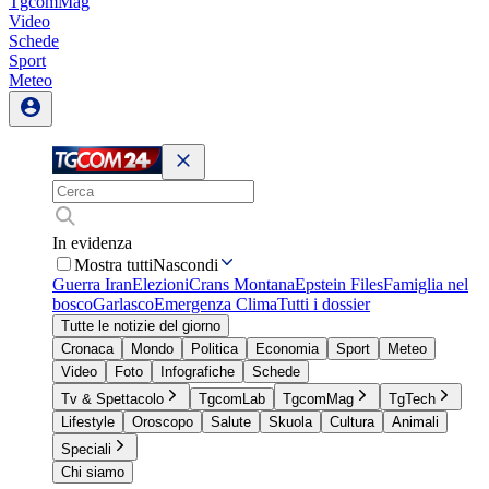
TgcomMag
Video
Schede
Sport
Meteo
In evidenza
Mostra tutti
Nascondi
Guerra Iran
Elezioni
Crans Montana
Epstein Files
Famiglia nel
bosco
Garlasco
Emergenza Clima
Tutti i dossier
Tutte le notizie del giorno
Cronaca
Mondo
Politica
Economia
Sport
Meteo
Video
Foto
Infografiche
Schede
Tv & Spettacolo
TgcomLab
TgcomMag
TgTech
Lifestyle
Oroscopo
Salute
Skuola
Cultura
Animali
Speciali
Chi siamo