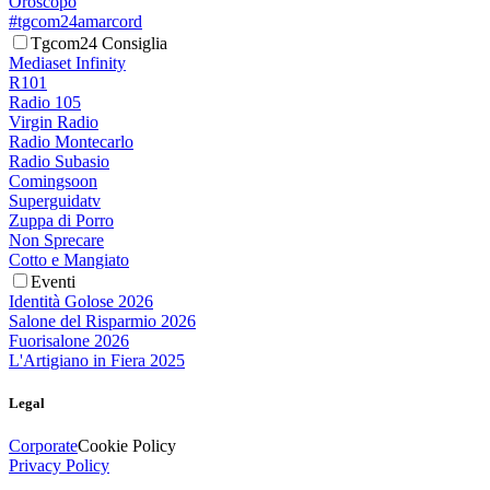
Oroscopo
#tgcom24amarcord
Tgcom24 Consiglia
Mediaset Infinity
R101
Radio 105
Virgin Radio
Radio Montecarlo
Radio Subasio
Comingsoon
Superguidatv
Zuppa di Porro
Non Sprecare
Cotto e Mangiato
Eventi
Identità Golose 2026
Salone del Risparmio 2026
Fuorisalone 2026
L'Artigiano in Fiera 2025
Legal
Corporate
Cookie Policy
Privacy Policy