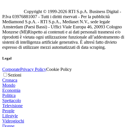
Copyright © 1999-
2026
RTI S.p.A. Business Digital -
P.Iva 03976881007 - Tutti i diritti riservati - Per la pubblicità
Mediamond S.p.A. - RTI S.p.A., Mediaset N.V., sede legale
Amsterdam (Paesi Bassi) - Uffici Viale Europa 46, 20093 Cologno
Monzese (MI)
Rispetto ai contenuti e ai dati personali trasmessi e/o
riprodotti è vietata ogni utilizzazione funzionale all’addestramento di
sistemi di intelligenza artificiale generativa. È altresì fatto divieto
espresso di utilizzare mezzi automatizzati di data scraping.
Legal
Corporate
Privacy Policy
Cookie Policy
Sezioni
Cronaca
Mondo
Economia
Politica
Spettacolo
Televisione
People
Lifestyle
Videogiochi
Donne