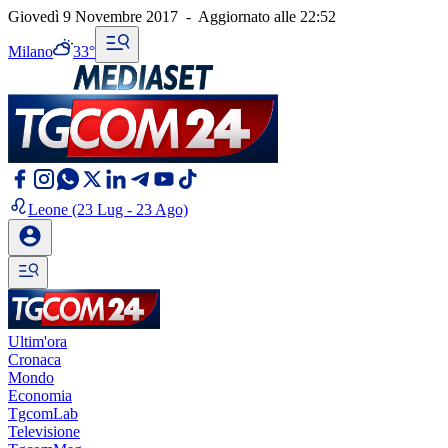
Giovedì 9 Novembre 2017
-
Aggiornato alle
22:52
Milano
33°
Leone
(23 Lug - 23 Ago)
Ultim'ora
Cronaca
Mondo
Economia
TgcomLab
Televisione