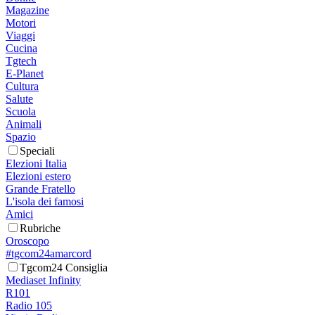
Magazine
Motori
Viaggi
Cucina
Tgtech
E-Planet
Cultura
Salute
Scuola
Animali
Spazio
Speciali
Elezioni Italia
Elezioni estero
Grande Fratello
L'isola dei famosi
Amici
Rubriche
Oroscopo
#tgcom24amarcord
Tgcom24 Consiglia
Mediaset Infinity
R101
Radio 105