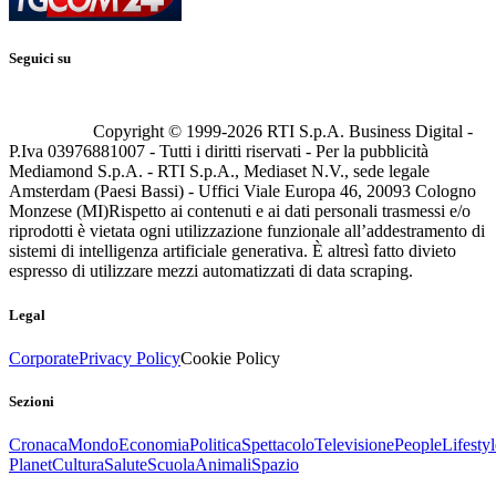
Seguici su
Copyright © 1999-
2026
RTI S.p.A. Business Digital -
P.Iva 03976881007 - Tutti i diritti riservati - Per la pubblicità
Mediamond S.p.A. - RTI S.p.A., Mediaset N.V., sede legale
Amsterdam (Paesi Bassi) - Uffici Viale Europa 46, 20093 Cologno
Monzese (MI)
Rispetto ai contenuti e ai dati personali trasmessi e/o
riprodotti è vietata ogni utilizzazione funzionale all’addestramento di
sistemi di intelligenza artificiale generativa. È altresì fatto divieto
espresso di utilizzare mezzi automatizzati di data scraping.
Legal
Corporate
Privacy Policy
Cookie Policy
Sezioni
Cronaca
Mondo
Economia
Politica
Spettacolo
Televisione
People
Lifestyl
Planet
Cultura
Salute
Scuola
Animali
Spazio