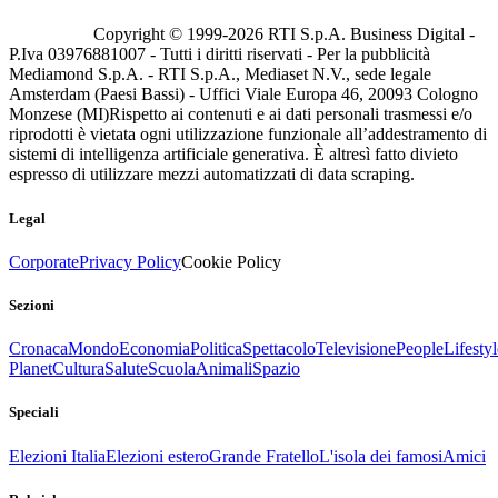
Copyright © 1999-
2026
RTI S.p.A. Business Digital -
P.Iva 03976881007 - Tutti i diritti riservati - Per la pubblicità
Mediamond S.p.A. - RTI S.p.A., Mediaset N.V., sede legale
Amsterdam (Paesi Bassi) - Uffici Viale Europa 46, 20093 Cologno
Monzese (MI)
Rispetto ai contenuti e ai dati personali trasmessi e/o
riprodotti è vietata ogni utilizzazione funzionale all’addestramento di
sistemi di intelligenza artificiale generativa. È altresì fatto divieto
espresso di utilizzare mezzi automatizzati di data scraping.
Legal
Corporate
Privacy Policy
Cookie Policy
Sezioni
Cronaca
Mondo
Economia
Politica
Spettacolo
Televisione
People
Lifestyl
Planet
Cultura
Salute
Scuola
Animali
Spazio
Speciali
Elezioni Italia
Elezioni estero
Grande Fratello
L'isola dei famosi
Amici