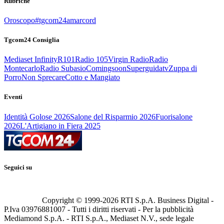
Rubriche
Oroscopo
#tgcom24amarcord
Tgcom24 Consiglia
Mediaset Infinity
R101
Radio 105
Virgin Radio
Radio
Montecarlo
Radio Subasio
Comingsoon
Superguidatv
Zuppa di
Porro
Non Sprecare
Cotto e Mangiato
Eventi
Identità Golose 2026
Salone del Risparmio 2026
Fuorisalone
2026
L'Artigiano in Fiera 2025
Seguici su
Copyright © 1999-
2026
RTI S.p.A. Business Digital -
P.Iva 03976881007 - Tutti i diritti riservati - Per la pubblicità
Mediamond S.p.A. - RTI S.p.A., Mediaset N.V., sede legale