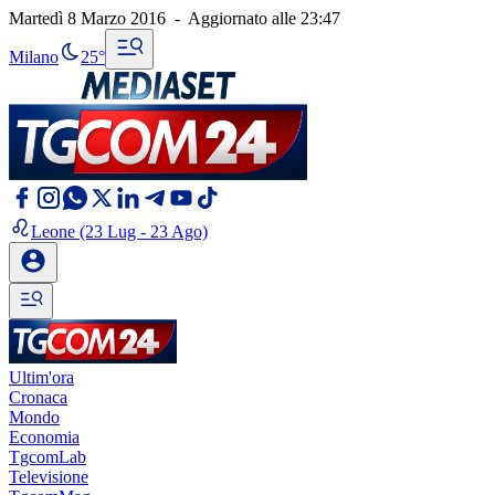
Martedì 8 Marzo 2016
-
Aggiornato alle
23:47
Milano
25°
Leone
(23 Lug - 23 Ago)
Ultim'ora
Cronaca
Mondo
Economia
TgcomLab
Televisione