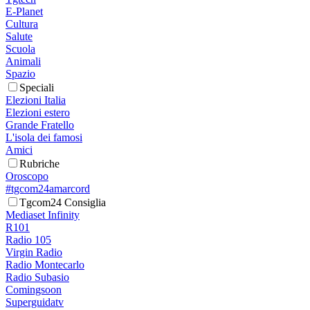
E-Planet
Cultura
Salute
Scuola
Animali
Spazio
Speciali
Elezioni Italia
Elezioni estero
Grande Fratello
L'isola dei famosi
Amici
Rubriche
Oroscopo
#tgcom24amarcord
Tgcom24 Consiglia
Mediaset Infinity
R101
Radio 105
Virgin Radio
Radio Montecarlo
Radio Subasio
Comingsoon
Superguidatv