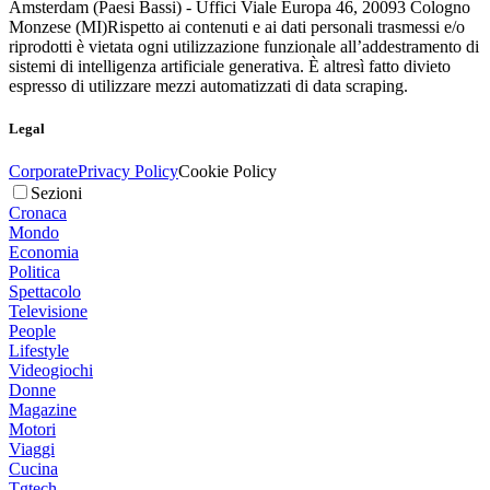
Amsterdam (Paesi Bassi) - Uffici Viale Europa 46, 20093 Cologno
Monzese (MI)
Rispetto ai contenuti e ai dati personali trasmessi e/o
riprodotti è vietata ogni utilizzazione funzionale all’addestramento di
sistemi di intelligenza artificiale generativa. È altresì fatto divieto
espresso di utilizzare mezzi automatizzati di data scraping.
Legal
Corporate
Privacy Policy
Cookie Policy
Sezioni
Cronaca
Mondo
Economia
Politica
Spettacolo
Televisione
People
Lifestyle
Videogiochi
Donne
Magazine
Motori
Viaggi
Cucina
Tgtech