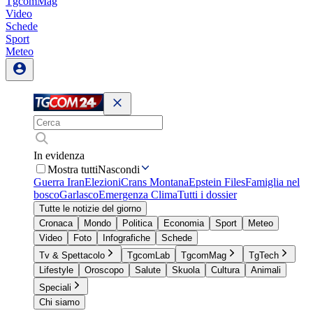
TgcomMag
Video
Schede
Sport
Meteo
In evidenza
Mostra tutti
Nascondi
Guerra Iran
Elezioni
Crans Montana
Epstein Files
Famiglia nel
bosco
Garlasco
Emergenza Clima
Tutti i dossier
Tutte le notizie del giorno
Cronaca
Mondo
Politica
Economia
Sport
Meteo
Video
Foto
Infografiche
Schede
Tv & Spettacolo
TgcomLab
TgcomMag
TgTech
Lifestyle
Oroscopo
Salute
Skuola
Cultura
Animali
Speciali
Chi siamo