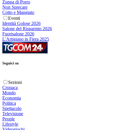
Zuppa di Porro
Non Sprecare
Cotto e Mangiato
Eventi
Identità Golose 2026
Salone del Risparmio 2026
Fuorisalone 2026
L'Artigiano in Fiera 2025
Seguici su
Sezioni
Cronaca
Mondo
Economia
Politica
Spettacolo
Televisione
People
Lifestyle
Videogiochi