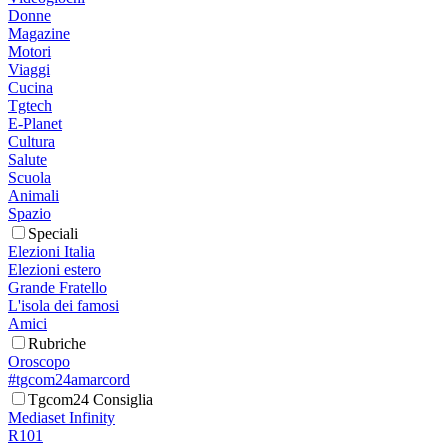
Donne
Magazine
Motori
Viaggi
Cucina
Tgtech
E-Planet
Cultura
Salute
Scuola
Animali
Spazio
Speciali
Elezioni Italia
Elezioni estero
Grande Fratello
L'isola dei famosi
Amici
Rubriche
Oroscopo
#tgcom24amarcord
Tgcom24 Consiglia
Mediaset Infinity
R101