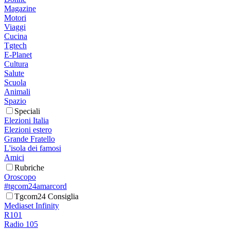
Magazine
Motori
Viaggi
Cucina
Tgtech
E-Planet
Cultura
Salute
Scuola
Animali
Spazio
Speciali
Elezioni Italia
Elezioni estero
Grande Fratello
L'isola dei famosi
Amici
Rubriche
Oroscopo
#tgcom24amarcord
Tgcom24 Consiglia
Mediaset Infinity
R101
Radio 105