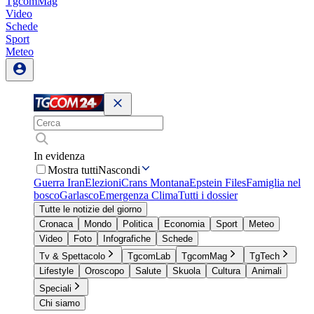
TgcomMag
Video
Schede
Sport
Meteo
In evidenza
Mostra tutti
Nascondi
Guerra Iran
Elezioni
Crans Montana
Epstein Files
Famiglia nel
bosco
Garlasco
Emergenza Clima
Tutti i dossier
Tutte le notizie del giorno
Cronaca
Mondo
Politica
Economia
Sport
Meteo
Video
Foto
Infografiche
Schede
Tv & Spettacolo
TgcomLab
TgcomMag
TgTech
Lifestyle
Oroscopo
Salute
Skuola
Cultura
Animali
Speciali
Chi siamo