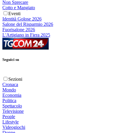
Non Sprecare
Cotto e Mangiato
Eventi
Identità Golose 2026
Salone del Risparmio 2026
Fuorisalone 2026
L'Artigiano in Fiera 2025
Seguici su
Sezioni
Cronaca
Mondo
Economia
Politica
Spettacolo
Televisione
People
Lifestyle
Videogiochi
Donne