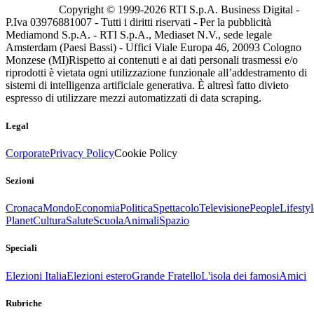
Copyright © 1999-
2026
RTI S.p.A. Business Digital -
P.Iva 03976881007 - Tutti i diritti riservati - Per la pubblicità
Mediamond S.p.A. - RTI S.p.A., Mediaset N.V., sede legale
Amsterdam (Paesi Bassi) - Uffici Viale Europa 46, 20093 Cologno
Monzese (MI)
Rispetto ai contenuti e ai dati personali trasmessi e/o
riprodotti è vietata ogni utilizzazione funzionale all’addestramento di
sistemi di intelligenza artificiale generativa. È altresì fatto divieto
espresso di utilizzare mezzi automatizzati di data scraping.
Legal
Corporate
Privacy Policy
Cookie Policy
Sezioni
Cronaca
Mondo
Economia
Politica
Spettacolo
Televisione
People
Lifestyl
Planet
Cultura
Salute
Scuola
Animali
Spazio
Speciali
Elezioni Italia
Elezioni estero
Grande Fratello
L'isola dei famosi
Amici
Rubriche