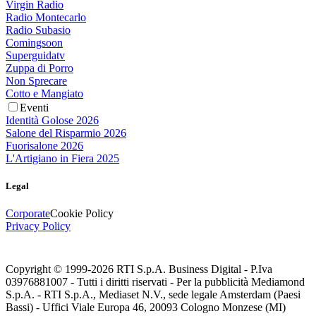
Virgin Radio
Radio Montecarlo
Radio Subasio
Comingsoon
Superguidatv
Zuppa di Porro
Non Sprecare
Cotto e Mangiato
Eventi
Identità Golose 2026
Salone del Risparmio 2026
Fuorisalone 2026
L'Artigiano in Fiera 2025
Legal
Corporate
Cookie Policy
Privacy Policy
Copyright © 1999-
2026
RTI S.p.A. Business Digital - P.Iva
03976881007 - Tutti i diritti riservati - Per la pubblicità Mediamond
S.p.A. - RTI S.p.A., Mediaset N.V., sede legale Amsterdam (Paesi
Bassi) - Uffici Viale Europa 46, 20093 Cologno Monzese (MI)