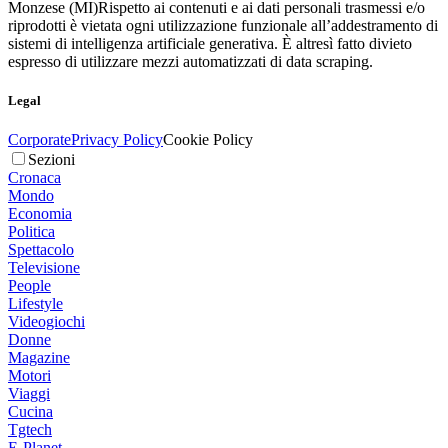
Monzese (MI)
Rispetto ai contenuti e ai dati personali trasmessi e/o
riprodotti è vietata ogni utilizzazione funzionale all’addestramento di
sistemi di intelligenza artificiale generativa. È altresì fatto divieto
espresso di utilizzare mezzi automatizzati di data scraping.
Legal
Corporate
Privacy Policy
Cookie Policy
Sezioni
Cronaca
Mondo
Economia
Politica
Spettacolo
Televisione
People
Lifestyle
Videogiochi
Donne
Magazine
Motori
Viaggi
Cucina
Tgtech
E-Planet