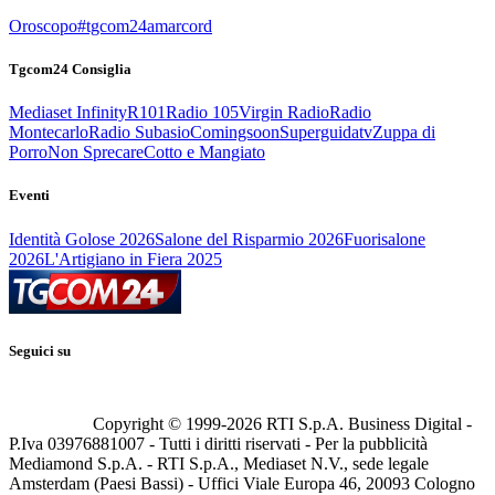
Oroscopo
#tgcom24amarcord
Tgcom24 Consiglia
Mediaset Infinity
R101
Radio 105
Virgin Radio
Radio
Montecarlo
Radio Subasio
Comingsoon
Superguidatv
Zuppa di
Porro
Non Sprecare
Cotto e Mangiato
Eventi
Identità Golose 2026
Salone del Risparmio 2026
Fuorisalone
2026
L'Artigiano in Fiera 2025
Seguici su
Copyright © 1999-
2026
RTI S.p.A. Business Digital -
P.Iva 03976881007 - Tutti i diritti riservati - Per la pubblicità
Mediamond S.p.A. - RTI S.p.A., Mediaset N.V., sede legale
Amsterdam (Paesi Bassi) - Uffici Viale Europa 46, 20093 Cologno