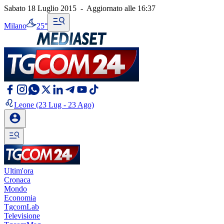
Sabato 18 Luglio 2015
-
Aggiornato alle
16:37
Milano
25°
Leone
(23 Lug - 23 Ago)
Ultim'ora
Cronaca
Mondo
Economia
TgcomLab
Televisione