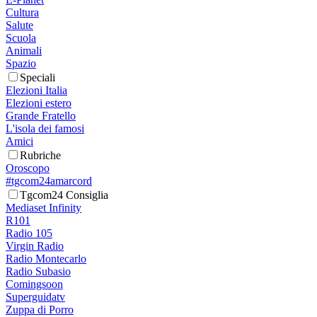
Cultura
Salute
Scuola
Animali
Spazio
Speciali
Elezioni Italia
Elezioni estero
Grande Fratello
L'isola dei famosi
Amici
Rubriche
Oroscopo
#tgcom24amarcord
Tgcom24 Consiglia
Mediaset Infinity
R101
Radio 105
Virgin Radio
Radio Montecarlo
Radio Subasio
Comingsoon
Superguidatv
Zuppa di Porro