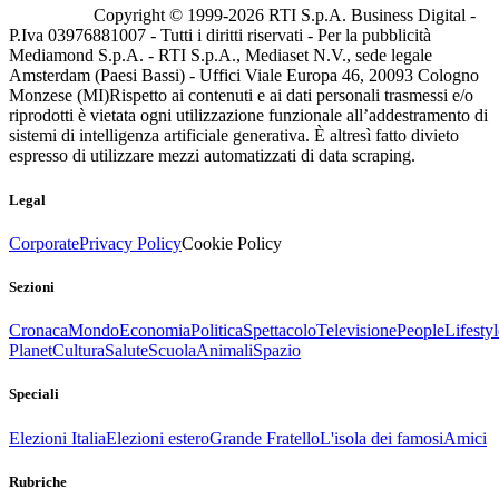
Copyright © 1999-
2026
RTI S.p.A. Business Digital -
P.Iva 03976881007 - Tutti i diritti riservati - Per la pubblicità
Mediamond S.p.A. - RTI S.p.A., Mediaset N.V., sede legale
Amsterdam (Paesi Bassi) - Uffici Viale Europa 46, 20093 Cologno
Monzese (MI)
Rispetto ai contenuti e ai dati personali trasmessi e/o
riprodotti è vietata ogni utilizzazione funzionale all’addestramento di
sistemi di intelligenza artificiale generativa. È altresì fatto divieto
espresso di utilizzare mezzi automatizzati di data scraping.
Legal
Corporate
Privacy Policy
Cookie Policy
Sezioni
Cronaca
Mondo
Economia
Politica
Spettacolo
Televisione
People
Lifestyl
Planet
Cultura
Salute
Scuola
Animali
Spazio
Speciali
Elezioni Italia
Elezioni estero
Grande Fratello
L'isola dei famosi
Amici
Rubriche