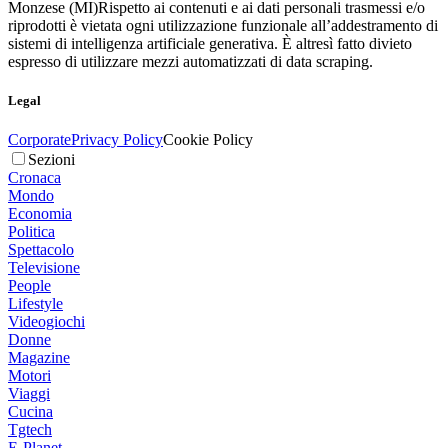
Monzese (MI)
Rispetto ai contenuti e ai dati personali trasmessi e/o
riprodotti è vietata ogni utilizzazione funzionale all’addestramento di
sistemi di intelligenza artificiale generativa. È altresì fatto divieto
espresso di utilizzare mezzi automatizzati di data scraping.
Legal
Corporate
Privacy Policy
Cookie Policy
Sezioni
Cronaca
Mondo
Economia
Politica
Spettacolo
Televisione
People
Lifestyle
Videogiochi
Donne
Magazine
Motori
Viaggi
Cucina
Tgtech
E-Planet