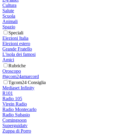
Cultura
Salute
Scuola
Animali
Spazio
Speciali
Elezioni Italia
Elezioni estero
Grande Fratello
L'isola dei famosi
Amici
Rubriche
Oroscopo
#tgcom24amarcord
Tgcom24 Consiglia
Mediaset Infinity
R101
Radio 105
Virgin Radio
Radio Montecarlo
Radio Subasio
Comingsoon
Superguidatv
Zuppa di Porro