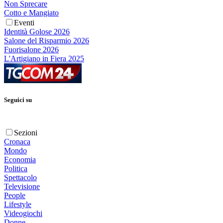
Non Sprecare
Cotto e Mangiato
Eventi
Identità Golose 2026
Salone del Risparmio 2026
Fuorisalone 2026
L'Artigiano in Fiera 2025
Seguici su
Sezioni
Cronaca
Mondo
Economia
Politica
Spettacolo
Televisione
People
Lifestyle
Videogiochi
Donne