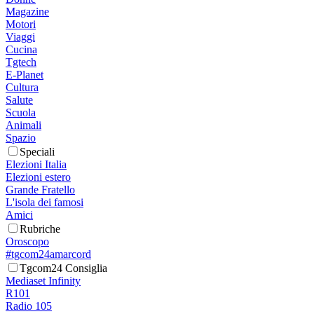
Magazine
Motori
Viaggi
Cucina
Tgtech
E-Planet
Cultura
Salute
Scuola
Animali
Spazio
Speciali
Elezioni Italia
Elezioni estero
Grande Fratello
L'isola dei famosi
Amici
Rubriche
Oroscopo
#tgcom24amarcord
Tgcom24 Consiglia
Mediaset Infinity
R101
Radio 105