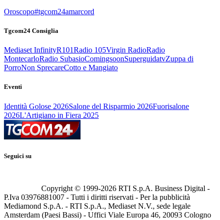
Oroscopo
#tgcom24amarcord
Tgcom24 Consiglia
Mediaset Infinity
R101
Radio 105
Virgin Radio
Radio
Montecarlo
Radio Subasio
Comingsoon
Superguidatv
Zuppa di
Porro
Non Sprecare
Cotto e Mangiato
Eventi
Identità Golose 2026
Salone del Risparmio 2026
Fuorisalone
2026
L'Artigiano in Fiera 2025
Seguici su
Copyright © 1999-
2026
RTI S.p.A. Business Digital -
P.Iva 03976881007 - Tutti i diritti riservati - Per la pubblicità
Mediamond S.p.A. - RTI S.p.A., Mediaset N.V., sede legale
Amsterdam (Paesi Bassi) - Uffici Viale Europa 46, 20093 Cologno