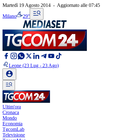
Martedì 19 Agosto 2014
-
Aggiornato alle
07:45
Milano
29°
Leone
(23 Lug - 23 Ago)
Ultim'ora
Cronaca
Mondo
Economia
TgcomLab
Televisione