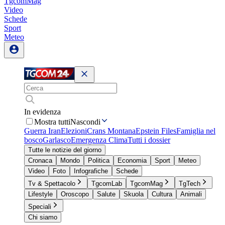
TgcomMag
Video
Schede
Sport
Meteo
In evidenza
Mostra tutti
Nascondi
Guerra Iran
Elezioni
Crans Montana
Epstein Files
Famiglia nel
bosco
Garlasco
Emergenza Clima
Tutti i dossier
Tutte le notizie del giorno
Cronaca
Mondo
Politica
Economia
Sport
Meteo
Video
Foto
Infografiche
Schede
Tv & Spettacolo
TgcomLab
TgcomMag
TgTech
Lifestyle
Oroscopo
Salute
Skuola
Cultura
Animali
Speciali
Chi siamo