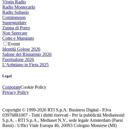
Virgin Radio
Radio Montecarlo
Radio Subasio
Comingsoon
Superguidatv
Zuppa di Porro
Non Sprecare
Cotto e Mangiato
Eventi
Identità Golose 2026
Salone del Risparmio 2026
Fuorisalone 2026
L'Artigiano in Fiera 2025
Legal
Corporate
Cookie Policy
Privacy Policy
Copyright © 1999-
2026
RTI S.p.A. Business Digital - P.Iva
03976881007 - Tutti i diritti riservati - Per la pubblicità Mediamond
S.p.A. - RTI S.p.A., Mediaset N.V., sede legale Amsterdam (Paesi
Bassi) - Uffici Viale Europa 46, 20093 Cologno Monzese (MI)