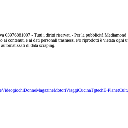
va 03976881007 - Tutti i diritti riservati - Per la pubblicità Mediamon
o ai contenuti e ai dati personali trasmessi e/o riprodotti è vietata ogni 
zi automatizzati di data scraping.
e
Videogiochi
Donne
Magazine
Motori
Viaggi
Cucina
Tgtech
E-Planet
Cult