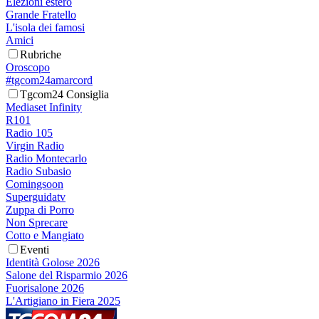
Elezioni estero
Grande Fratello
L'isola dei famosi
Amici
Rubriche
Oroscopo
#tgcom24amarcord
Tgcom24 Consiglia
Mediaset Infinity
R101
Radio 105
Virgin Radio
Radio Montecarlo
Radio Subasio
Comingsoon
Superguidatv
Zuppa di Porro
Non Sprecare
Cotto e Mangiato
Eventi
Identità Golose 2026
Salone del Risparmio 2026
Fuorisalone 2026
L'Artigiano in Fiera 2025