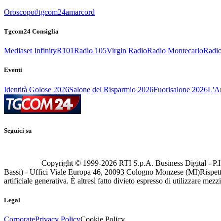
Oroscopo
#tgcom24amarcord
Tgcom24 Consiglia
Mediaset Infinity
R101
Radio 105
Virgin Radio
Radio Montecarlo
Radio
Eventi
Identità Golose 2026
Salone del Risparmio 2026
Fuorisalone 2026
L'Ar
Seguici su
Copyright © 1999-
2026
RTI S.p.A. Business Digital - P.I
Bassi) - Uffici Viale Europa 46, 20093 Cologno Monzese (MI)
Rispett
artificiale generativa. È altresì fatto divieto espresso di utilizzare mez
Legal
Corporate
Privacy Policy
Cookie Policy