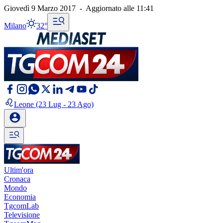
Giovedì 9 Marzo 2017
-
Aggiornato alle
11:41
Milano
32°
Leone
(23 Lug - 23 Ago)
Ultim'ora
Cronaca
Mondo
Economia
TgcomLab
Televisione