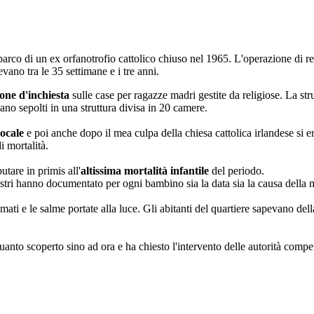
 parco di un ex orfanotrofio cattolico chiuso nel 1965. L'operazione di r
evano tra le 35 settimane e i tre anni.
ne d'inchiesta
sulle case per ragazze madri gestite da religiose. La stru
erano sepolti in una struttura divisa in 20 camere.
locale
e poi anche dopo il mea culpa della chiesa cattolica irlandese si e
i mortalità.
utare in primis all'
altissima mortalità infantile
del periodo.
egistri hanno documentato per ogni bambino sia la data sia la causa della
imati e le salme portate alla luce. Gli abitanti del quartiere sapevano de
anto scoperto sino ad ora e ha chiesto l'intervento delle autorità compe