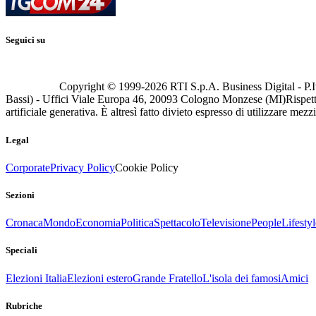
Seguici su
Copyright © 1999-
2026
RTI S.p.A. Business Digital - P.I
Bassi) - Uffici Viale Europa 46, 20093 Cologno Monzese (MI)
Rispett
artificiale generativa. È altresì fatto divieto espresso di utilizzare mez
Legal
Corporate
Privacy Policy
Cookie Policy
Sezioni
Cronaca
Mondo
Economia
Politica
Spettacolo
Televisione
People
Lifestyl
Speciali
Elezioni Italia
Elezioni estero
Grande Fratello
L'isola dei famosi
Amici
Rubriche