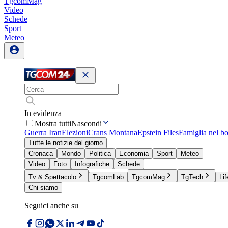
TgcomMag
Video
Schede
Sport
Meteo
In evidenza
Mostra tutti
Nascondi
Guerra Iran
Elezioni
Crans Montana
Epstein Files
Famiglia nel b
Tutte le notizie del giorno
Cronaca
Mondo
Politica
Economia
Sport
Meteo
Video
Foto
Infografiche
Schede
Tv & Spettacolo
TgcomLab
TgcomMag
TgTech
Lif
Chi siamo
Seguici anche su