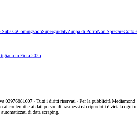
 Subasio
Comingsoon
Superguidatv
Zuppa di Porro
Non Sprecare
Cotto 
tigiano in Fiera 2025
va 03976881007 - Tutti i diritti riservati - Per la pubblicità Mediamon
o ai contenuti e ai dati personali trasmessi e/o riprodotti è vietata ogni 
zi automatizzati di data scraping.