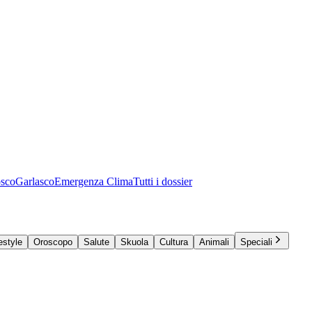
osco
Garlasco
Emergenza Clima
Tutti i dossier
estyle
Oroscopo
Salute
Skuola
Cultura
Animali
Speciali