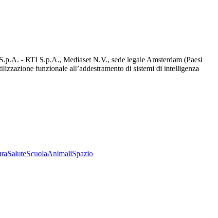
d S.p.A. - RTI S.p.A., Mediaset N.V., sede legale Amsterdam (Paesi
utilizzazione funzionale all’addestramento di sistemi di intelligenza
ura
Salute
Scuola
Animali
Spazio