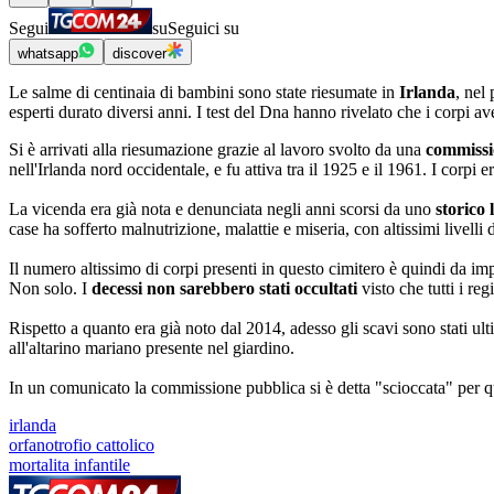
Segui
su
Seguici su
whatsapp
discover
Le salme di centinaia di bambini sono state riesumate in
Irlanda
, nel
esperti durato diversi anni. I test del Dna hanno rivelato che i corpi av
Si è arrivati alla riesumazione grazie al lavoro svolto da una
commissio
nell'Irlanda nord occidentale, e fu attiva tra il 1925 e il 1961. I corpi 
La vicenda era già nota e denunciata negli anni scorsi da uno
storico 
case ha sofferto malnutrizione, malattie e miseria, con altissimi livelli d
Il numero altissimo di corpi presenti in questo cimitero è quindi da imp
Non solo. I
decessi non sarebbero stati occultati
visto che tutti i r
Rispetto a quanto era già noto dal 2014, adesso gli scavi sono stati ult
all'altarino mariano presente nel giardino.
In un comunicato la commissione pubblica si è detta "scioccata" per qu
irlanda
orfanotrofio cattolico
mortalita infantile