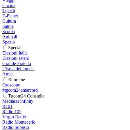
Viaggi
Cucina
Tgtech
E-Planet
Cultura
Salute
Scuola
Animali
Spazio
Speciali
Elezioni Italia
Elezioni estero
Grande Fratello
L'isola dei famosi
Amici
Rubriche
Oroscopo
#tgcom24amarcord
Tgcom24 Consiglia
Mediaset Infinity
R101
Radio 105
Virgin Radio
Radio Montecarlo
Radio Subasio