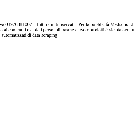
va 03976881007 - Tutti i diritti riservati - Per la pubblicità Mediamon
o ai contenuti e ai dati personali trasmessi e/o riprodotti è vietata ogni 
zi automatizzati di data scraping.