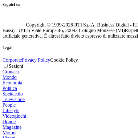
Seguici su
Copyright © 1999-
2026
RTI S.p.A. Business Digital - P.I
Bassi) - Uffici Viale Europa 46, 20093 Cologno Monzese (MI)
Rispett
artificiale generativa. È altresì fatto divieto espresso di utilizzare mez
Legal
Corporate
Privacy Policy
Cookie Policy
Sezioni
Cronaca
Mondo
Economia
Politica
Spettacolo
Televisione
People
Lifestyle
Videogiochi
Donne
Magazine
Motori