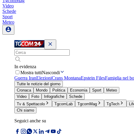
TgcomMag
Video
Schede
Sport
Meteo
In evidenza
Mostra tutti
Nascondi
Guerra Iran
Elezioni
Crans Montana
Epstein Files
Famiglia nel b
Tutte le notizie del giorno
Cronaca
Mondo
Politica
Economia
Sport
Meteo
Video
Foto
Infografiche
Schede
Tv & Spettacolo
TgcomLab
TgcomMag
TgTech
Lif
Chi siamo
Seguici anche su