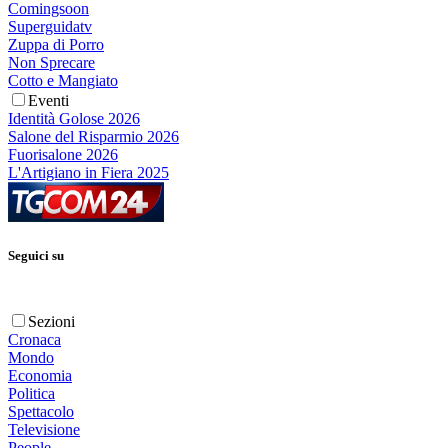
Comingsoon
Superguidatv
Zuppa di Porro
Non Sprecare
Cotto e Mangiato
Eventi
Identità Golose 2026
Salone del Risparmio 2026
Fuorisalone 2026
L'Artigiano in Fiera 2025
Seguici su
Sezioni
Cronaca
Mondo
Economia
Politica
Spettacolo
Televisione
People