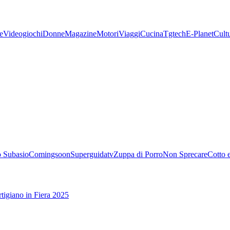
e
Videogiochi
Donne
Magazine
Motori
Viaggi
Cucina
Tgtech
E-Planet
Cult
 Subasio
Comingsoon
Superguidatv
Zuppa di Porro
Non Sprecare
Cotto 
tigiano in Fiera 2025