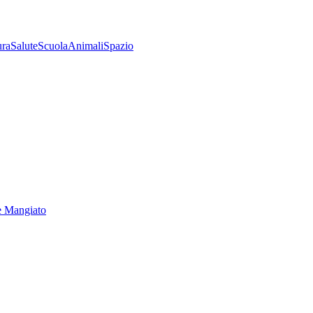
ura
Salute
Scuola
Animali
Spazio
e Mangiato