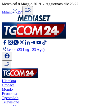
Mercoledì 8 Maggio 2019
-
Aggiornato alle
23:22
Milano
25°
Leone
(23 Lug - 23 Ago)
Ultim'ora
Cronaca
Mondo
Economia
TgcomLab
Televisione