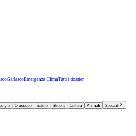
osco
Garlasco
Emergenza Clima
Tutti i dossier
estyle
Oroscopo
Salute
Skuola
Cultura
Animali
Speciali