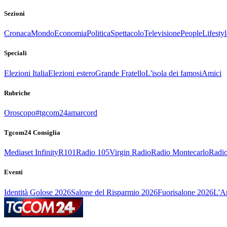
Sezioni
Cronaca
Mondo
Economia
Politica
Spettacolo
Televisione
People
Lifestyl
Speciali
Elezioni Italia
Elezioni estero
Grande Fratello
L'isola dei famosi
Amici
Rubriche
Oroscopo
#tgcom24amarcord
Tgcom24 Consiglia
Mediaset Infinity
R101
Radio 105
Virgin Radio
Radio Montecarlo
Radio
Eventi
Identità Golose 2026
Salone del Risparmio 2026
Fuorisalone 2026
L'Ar