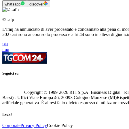
whatsapp
discover
© -afp
L'Iraq ha annunciato di aver processato e condannato alla pena di mort
202 casi sono ancora sotto processo e altri 44 sono in attesa di giudizio.
isis
iraq
Seguici su
Copyright © 1999-
2026
RTI S.p.A. Business Digital - P.I
Bassi) - Uffici Viale Europa 46, 20093 Cologno Monzese (MI)
Rispett
artificiale generativa. È altresì fatto divieto espresso di utilizzare mez
Legal
Corporate
Privacy Policy
Cookie Policy