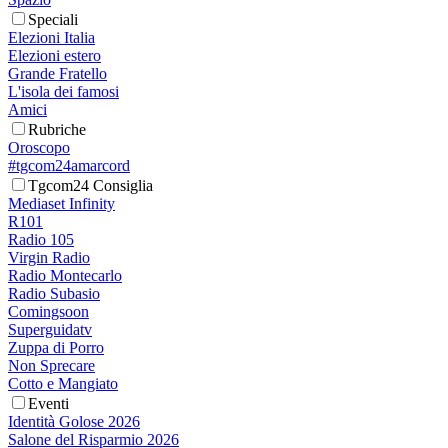
Speciali
Elezioni Italia
Elezioni estero
Grande Fratello
L'isola dei famosi
Amici
Rubriche
Oroscopo
#tgcom24amarcord
Tgcom24 Consiglia
Mediaset Infinity
R101
Radio 105
Virgin Radio
Radio Montecarlo
Radio Subasio
Comingsoon
Superguidatv
Zuppa di Porro
Non Sprecare
Cotto e Mangiato
Eventi
Identità Golose 2026
Salone del Risparmio 2026