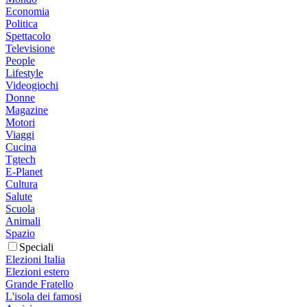
Economia
Politica
Spettacolo
Televisione
People
Lifestyle
Videogiochi
Donne
Magazine
Motori
Viaggi
Cucina
Tgtech
E-Planet
Cultura
Salute
Scuola
Animali
Spazio
Speciali
Elezioni Italia
Elezioni estero
Grande Fratello
L'isola dei famosi