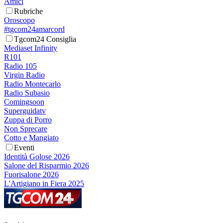
Amici
Rubriche
Oroscopo
#tgcom24amarcord
Tgcom24 Consiglia
Mediaset Infinity
R101
Radio 105
Virgin Radio
Radio Montecarlo
Radio Subasio
Comingsoon
Superguidatv
Zuppa di Porro
Non Sprecare
Cotto e Mangiato
Eventi
Identità Golose 2026
Salone del Risparmio 2026
Fuorisalone 2026
L'Artigiano in Fiera 2025