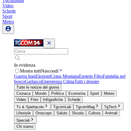
TgcomMag
Video
Schede
Sport
Meteo
In evidenza
Mostra tutti
Nascondi
Guerra Iran
Elezioni
Crans Montana
Epstein Files
Famiglia nel
bosco
Garlasco
Emergenza Clima
Tutti i dossier
Tutte le notizie del giorno
Cronaca
Mondo
Politica
Economia
Sport
Meteo
Video
Foto
Infografiche
Schede
Tv & Spettacolo
TgcomLab
TgcomMag
TgTech
Lifestyle
Oroscopo
Salute
Skuola
Cultura
Animali
Speciali
Chi siamo