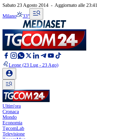
Sabato 23 Agosto 2014
-
Aggiornato alle
23:41
Milano
33°
Leone
(23 Lug - 23 Ago)
Ultim'ora
Cronaca
Mondo
Economia
TgcomLab
Televisione