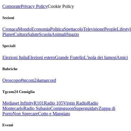
Corporate
Privacy Policy
Cookie Policy
Sezioni
Cronaca
Mondo
Economia
Politica
Spettacolo
Televisione
People
Lifestyl
Planet
Cultura
Salute
Scuola
Animali
Spazio
Speciali
Elezioni Italia
Elezioni estero
Grande Fratello
L'isola dei famosi
Amici
Rubriche
Oroscopo
#tgcom24amarcord
Tgcom24 Consiglia
Mediaset Infinity
R101
Radio 105
Virgin Radio
Radio
Montecarlo
Radio Subasio
Comingsoon
Superguidatv
Zuppa di
Porro
Non Sprecare
Cotto e Mangiato
Eventi