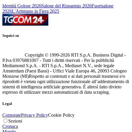
Identità Golose 2026
Salone del Risparmio 2026
Fuorisalone
2026
L'Artigiano in Fiera 2025
Seguici su
Copyright © 1999-
2026
RTI S.p.A. Business Digital -
P.Iva 03976881007 - Tutti i diritti riservati - Per la pubblicità
Mediamond S.p.A. - RTI S.p.A., Mediaset N.V., sede legale
Amsterdam (Paesi Bassi) - Uffici Viale Europa 46, 20093 Cologno
Monzese (MI)
Rispetto ai contenuti e ai dati personali trasmessi e/o
riprodotti è vietata ogni utilizzazione funzionale all’addestramento di
sistemi di intelligenza artificiale generativa. È altresì fatto divieto
espresso di utilizzare mezzi automatizzati di data scraping.
Legal
Corporate
Privacy Policy
Cookie Policy
Sezioni
Cronaca
Mondo