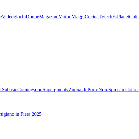
e
Videogiochi
Donne
Magazine
Motori
Viaggi
Cucina
Tgtech
E-Planet
Cult
 Subasio
Comingsoon
Superguidatv
Zuppa di Porro
Non Sprecare
Cotto 
tigiano in Fiera 2025