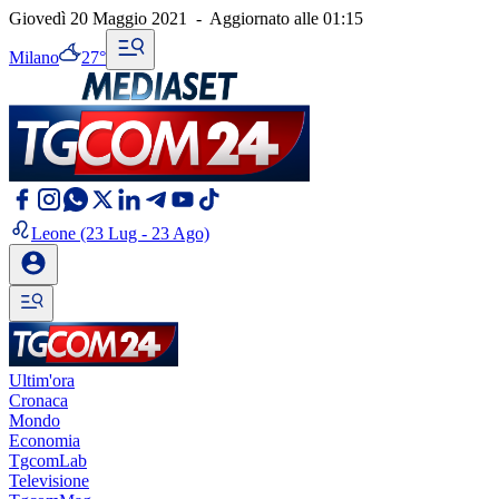
Giovedì 20 Maggio 2021
-
Aggiornato alle
01:15
Milano
27°
Leone
(23 Lug - 23 Ago)
Ultim'ora
Cronaca
Mondo
Economia
TgcomLab
Televisione