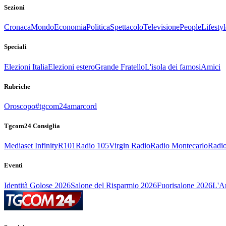
Sezioni
Cronaca
Mondo
Economia
Politica
Spettacolo
Televisione
People
Lifestyl
Speciali
Elezioni Italia
Elezioni estero
Grande Fratello
L'isola dei famosi
Amici
Rubriche
Oroscopo
#tgcom24amarcord
Tgcom24 Consiglia
Mediaset Infinity
R101
Radio 105
Virgin Radio
Radio Montecarlo
Radio
Eventi
Identità Golose 2026
Salone del Risparmio 2026
Fuorisalone 2026
L'Ar