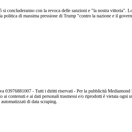
15 si concluderanno con la revoca delle sanzioni e "la nostra vittoria".
 politica di massima pressione di Trump "contro la nazione e il governo de
va 03976881007 - Tutti i diritti riservati - Per la pubblicità Mediamon
o ai contenuti e ai dati personali trasmessi e/o riprodotti è vietata ogni 
zi automatizzati di data scraping.