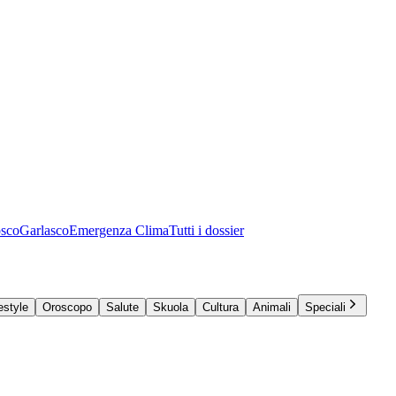
osco
Garlasco
Emergenza Clima
Tutti i dossier
estyle
Oroscopo
Salute
Skuola
Cultura
Animali
Speciali