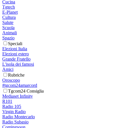
Cucina
Tgtech
E-Planet
Cultura
Salute
Scuola
Animali
Spazio
Speciali
Elezioni Italia
Elezioni estero
Grande Fratello
L'isola dei famosi
Amici
Rubriche
Oroscopo
#tgcom24amarcord
Tgcom24 Consiglia
Mediaset Infinity
R101
Radio 105
Virgin Radio
Radio Montecarlo
Radio Subasio
Comingsoon