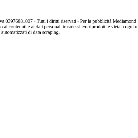
va 03976881007 - Tutti i diritti riservati - Per la pubblicità Mediamon
o ai contenuti e ai dati personali trasmessi e/o riprodotti è vietata ogni 
zi automatizzati di data scraping.