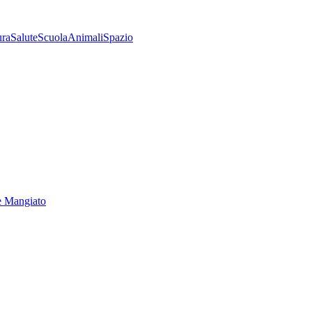
ura
Salute
Scuola
Animali
Spazio
e Mangiato