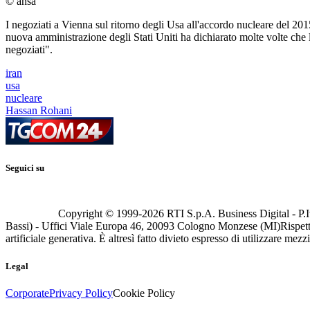
© ansa
I negoziati a Vienna sul ritorno degli Usa all'accordo nucleare del 20
nuova amministrazione degli Stati Uniti ha dichiarato molte volte che la
negoziati".
iran
usa
nucleare
Hassan Rohani
Seguici su
Copyright © 1999-
2026
RTI S.p.A. Business Digital - P.I
Bassi) - Uffici Viale Europa 46, 20093 Cologno Monzese (MI)
Rispett
artificiale generativa. È altresì fatto divieto espresso di utilizzare mez
Legal
Corporate
Privacy Policy
Cookie Policy