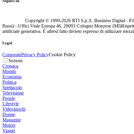
Seguici su
Copyright © 1999-
2026
RTI S.p.A. Business Digital - P.I
Bassi) - Uffici Viale Europa 46, 20093 Cologno Monzese (MI)
Rispett
artificiale generativa. È altresì fatto divieto espresso di utilizzare mez
Legal
Corporate
Privacy Policy
Cookie Policy
Sezioni
Cronaca
Mondo
Economia
Politica
Spettacolo
Televisione
People
Lifestyle
Videogiochi
Donne
Magazine
Motori
Viaggi