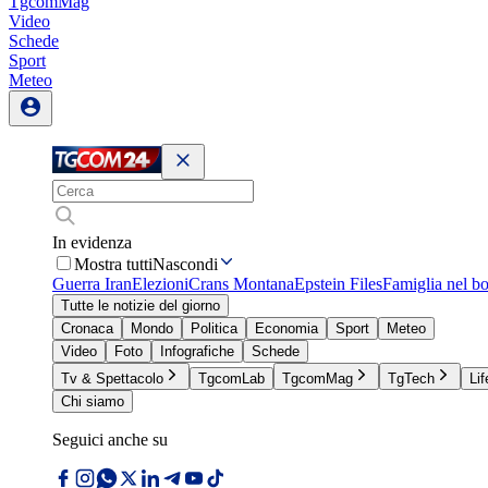
TgcomMag
Video
Schede
Sport
Meteo
In evidenza
Mostra tutti
Nascondi
Guerra Iran
Elezioni
Crans Montana
Epstein Files
Famiglia nel b
Tutte le notizie del giorno
Cronaca
Mondo
Politica
Economia
Sport
Meteo
Video
Foto
Infografiche
Schede
Tv & Spettacolo
TgcomLab
TgcomMag
TgTech
Lif
Chi siamo
Seguici anche su