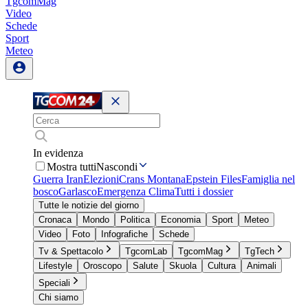
TgcomMag
Video
Schede
Sport
Meteo
In evidenza
Mostra tutti
Nascondi
Guerra Iran
Elezioni
Crans Montana
Epstein Files
Famiglia nel
bosco
Garlasco
Emergenza Clima
Tutti i dossier
Tutte le notizie del giorno
Cronaca
Mondo
Politica
Economia
Sport
Meteo
Video
Foto
Infografiche
Schede
Tv & Spettacolo
TgcomLab
TgcomMag
TgTech
Lifestyle
Oroscopo
Salute
Skuola
Cultura
Animali
Speciali
Chi siamo