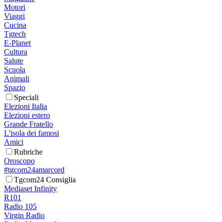
Motori
Viaggi
Cucina
Tgtech
E-Planet
Cultura
Salute
Scuola
Animali
Spazio
Speciali
Elezioni Italia
Elezioni estero
Grande Fratello
L'isola dei famosi
Amici
Rubriche
Oroscopo
#tgcom24amarcord
Tgcom24 Consiglia
Mediaset Infinity
R101
Radio 105
Virgin Radio