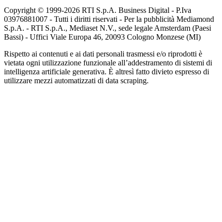
Copyright © 1999-
2026
RTI S.p.A. Business Digital - P.Iva
03976881007 - Tutti i diritti riservati - Per la pubblicità Mediamond
S.p.A. - RTI S.p.A., Mediaset N.V., sede legale Amsterdam (Paesi
Bassi) - Uffici Viale Europa 46, 20093 Cologno Monzese (MI)
Rispetto ai contenuti e ai dati personali trasmessi e/o riprodotti è
vietata ogni utilizzazione funzionale all’addestramento di sistemi di
intelligenza artificiale generativa. È altresì fatto divieto espresso di
utilizzare mezzi automatizzati di data scraping.