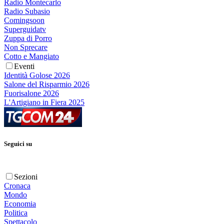
Radio Montecarlo
Radio Subasio
Comingsoon
Superguidatv
Zuppa di Porro
Non Sprecare
Cotto e Mangiato
Eventi
Identità Golose 2026
Salone del Risparmio 2026
Fuorisalone 2026
L'Artigiano in Fiera 2025
Seguici su
Sezioni
Cronaca
Mondo
Economia
Politica
Spettacolo