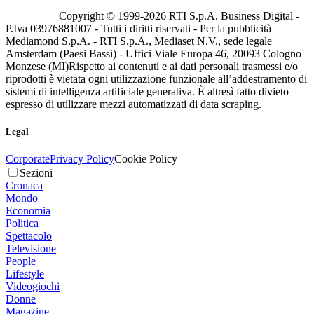
Copyright © 1999-
2026
RTI S.p.A. Business Digital -
P.Iva 03976881007 - Tutti i diritti riservati - Per la pubblicità
Mediamond S.p.A. - RTI S.p.A., Mediaset N.V., sede legale
Amsterdam (Paesi Bassi) - Uffici Viale Europa 46, 20093 Cologno
Monzese (MI)
Rispetto ai contenuti e ai dati personali trasmessi e/o
riprodotti è vietata ogni utilizzazione funzionale all’addestramento di
sistemi di intelligenza artificiale generativa. È altresì fatto divieto
espresso di utilizzare mezzi automatizzati di data scraping.
Legal
Corporate
Privacy Policy
Cookie Policy
Sezioni
Cronaca
Mondo
Economia
Politica
Spettacolo
Televisione
People
Lifestyle
Videogiochi
Donne
Magazine