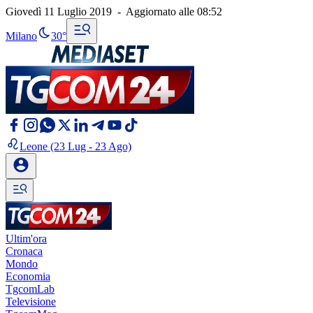
Giovedì 11 Luglio 2019
-
Aggiornato alle
08:52
Milano
30°
Leone
(23 Lug - 23 Ago)
Ultim'ora
Cronaca
Mondo
Economia
TgcomLab
Televisione