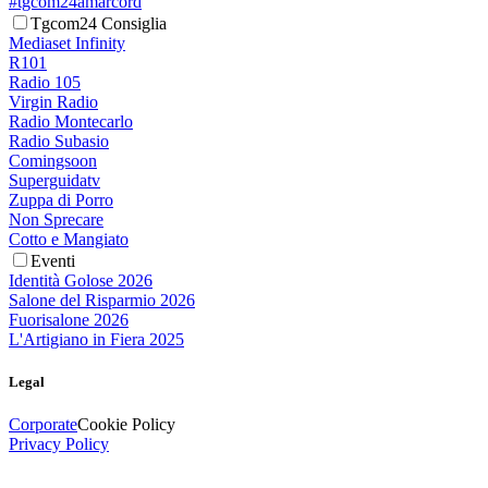
#tgcom24amarcord
Tgcom24 Consiglia
Mediaset Infinity
R101
Radio 105
Virgin Radio
Radio Montecarlo
Radio Subasio
Comingsoon
Superguidatv
Zuppa di Porro
Non Sprecare
Cotto e Mangiato
Eventi
Identità Golose 2026
Salone del Risparmio 2026
Fuorisalone 2026
L'Artigiano in Fiera 2025
Legal
Corporate
Cookie Policy
Privacy Policy