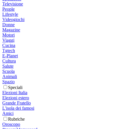
Televisione
People
Lifestyle
Videogiochi
Donne
Magazine
Motori
Viaggi
Cucina
Tgtech
E-Planet
Cultura
Salute
Scuola
Animali
Spazio
Speciali
Elezioni Italia
Elezioni estero
Grande Fratello
L'isola dei famosi
Amici
Rubriche
Oroscopo