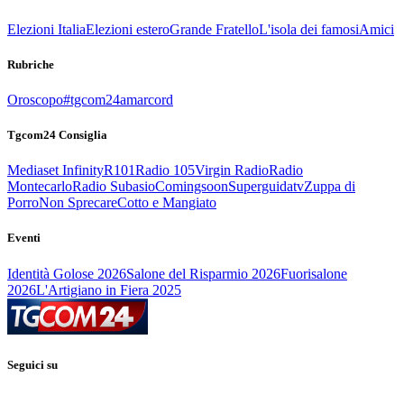
Elezioni Italia
Elezioni estero
Grande Fratello
L'isola dei famosi
Amici
Rubriche
Oroscopo
#tgcom24amarcord
Tgcom24 Consiglia
Mediaset Infinity
R101
Radio 105
Virgin Radio
Radio
Montecarlo
Radio Subasio
Comingsoon
Superguidatv
Zuppa di
Porro
Non Sprecare
Cotto e Mangiato
Eventi
Identità Golose 2026
Salone del Risparmio 2026
Fuorisalone
2026
L'Artigiano in Fiera 2025
Seguici su