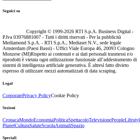
Seguici su
Copyright © 1999-
2026
RTI S.p.A. Business Digital -
P.Iva 03976881007 - Tutti i diritti riservati - Per la pubblicità
Mediamond S.p.A. - RTI S.p.A., Mediaset N.V., sede legale
Amsterdam (Paesi Bassi) - Uffici Viale Europa 46, 20093 Cologno
Monzese (MI)
Rispetto ai contenuti e ai dati personali trasmessi e/o
riprodotti è vietata ogni utilizzazione funzionale all’addestramento di
sistemi di intelligenza artificiale generativa. È altresì fatto divieto
espresso di utilizzare mezzi automatizzati di data scraping.
Legal
Corporate
Privacy Policy
Cookie Policy
Sezioni
Cronaca
Mondo
Economia
Politica
Spettacolo
Televisione
People
Lifestyl
Planet
Cultura
Salute
Scuola
Animali
Spazio
Speciali