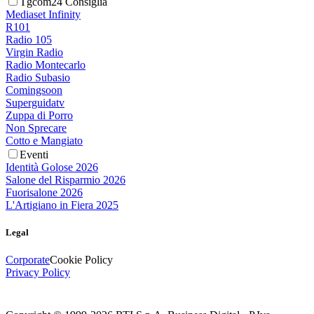
Tgcom24 Consiglia
Mediaset Infinity
R101
Radio 105
Virgin Radio
Radio Montecarlo
Radio Subasio
Comingsoon
Superguidatv
Zuppa di Porro
Non Sprecare
Cotto e Mangiato
Eventi
Identità Golose 2026
Salone del Risparmio 2026
Fuorisalone 2026
L'Artigiano in Fiera 2025
Legal
Corporate
Cookie Policy
Privacy Policy