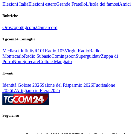
Elezioni Italia
Elezioni estero
Grande Fratello
L'isola dei famosi
Amici
Rubriche
Oroscopo
#tgcom24amarcord
Tgcom24 Consiglia
Mediaset Infinity
R101
Radio 105
Virgin Radio
Radio
Montecarlo
Radio Subasio
Comingsoon
Superguidatv
Zuppa di
Porro
Non Sprecare
Cotto e Mangiato
Eventi
Identità Golose 2026
Salone del Risparmio 2026
Fuorisalone
2026
L'Artigiano in Fiera 2025
Seguici su