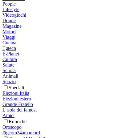
People
Lifestyle
Videogiochi
Donne
Magazine
Motori
Viaggi
Cucina
Tgtech
E-Planet
Cultura
Salute
Scuola
Animali
Spazio
Speciali
Elezioni Italia
Elezioni estero
Grande Fratello
L'isola dei famosi
Amici
Rubriche
Oroscopo
#tgcom24amarcord