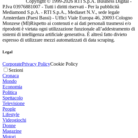
Copyright © 1999-
2026
RTI S.p.A. Business Digital -
P.Iva 03976881007 - Tutti i diritti riservati - Per la pubblicità
Mediamond S.p.A. - RTI S.p.A., Mediaset N.V., sede legale
Amsterdam (Paesi Bassi) - Uffici Viale Europa 46, 20093 Cologno
Monzese (MI)
Rispetto ai contenuti e ai dati personali trasmessi e/o
riprodotti è vietata ogni utilizzazione funzionale all’addestramento di
sistemi di intelligenza artificiale generativa. È altresì fatto divieto
espresso di utilizzare mezzi automatizzati di data scraping.
Legal
Corporate
Privacy Policy
Cookie Policy
Sezioni
Cronaca
Mondo
Economia
Politica
Spettacolo
Televisione
People
Lifestyle
Videogiochi
Donne
Magazine
Motori