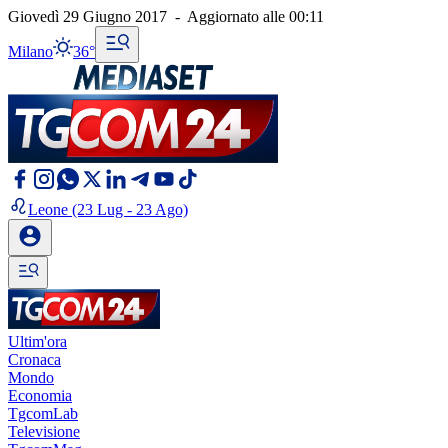
Giovedì 29 Giugno 2017
-
Aggiornato alle
00:11
Milano
36°
Leone
(23 Lug - 23 Ago)
Ultim'ora
Cronaca
Mondo
Economia
TgcomLab
Televisione