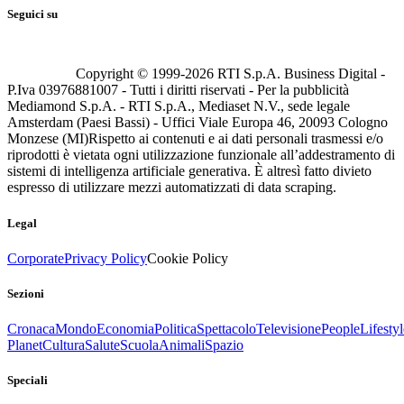
Seguici su
Copyright © 1999-
2026
RTI S.p.A. Business Digital -
P.Iva 03976881007 - Tutti i diritti riservati - Per la pubblicità
Mediamond S.p.A. - RTI S.p.A., Mediaset N.V., sede legale
Amsterdam (Paesi Bassi) - Uffici Viale Europa 46, 20093 Cologno
Monzese (MI)
Rispetto ai contenuti e ai dati personali trasmessi e/o
riprodotti è vietata ogni utilizzazione funzionale all’addestramento di
sistemi di intelligenza artificiale generativa. È altresì fatto divieto
espresso di utilizzare mezzi automatizzati di data scraping.
Legal
Corporate
Privacy Policy
Cookie Policy
Sezioni
Cronaca
Mondo
Economia
Politica
Spettacolo
Televisione
People
Lifestyl
Planet
Cultura
Salute
Scuola
Animali
Spazio
Speciali