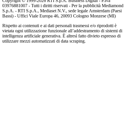
Copyright © 1999-
2026
RTI S.p.A. Business Digital - P.Iva
03976881007 - Tutti i diritti riservati - Per la pubblicità Mediamond
S.p.A. - RTI S.p.A., Mediaset N.V., sede legale Amsterdam (Paesi
Bassi) - Uffici Viale Europa 46, 20093 Cologno Monzese (MI)
Rispetto ai contenuti e ai dati personali trasmessi e/o riprodotti è
vietata ogni utilizzazione funzionale all’addestramento di sistemi di
intelligenza artificiale generativa. È altresì fatto divieto espresso di
utilizzare mezzi automatizzati di data scraping.