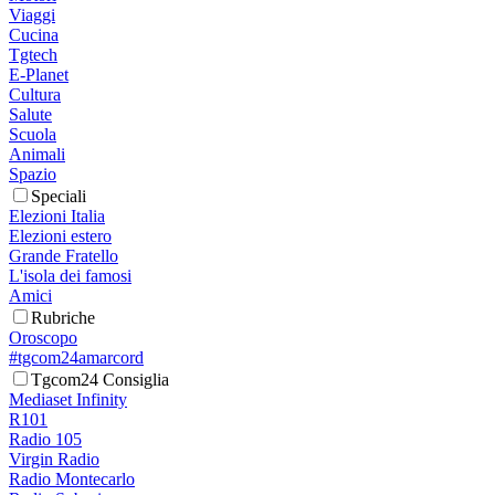
Viaggi
Cucina
Tgtech
E-Planet
Cultura
Salute
Scuola
Animali
Spazio
Speciali
Elezioni Italia
Elezioni estero
Grande Fratello
L'isola dei famosi
Amici
Rubriche
Oroscopo
#tgcom24amarcord
Tgcom24 Consiglia
Mediaset Infinity
R101
Radio 105
Virgin Radio
Radio Montecarlo