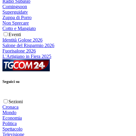
Radio Subasio
Comingsoon
Superguidatv
Zuppa di Porro
Non Sprecare
Cotto e Mangiato
Eventi
Identità Golose 2026
Salone del Risparmio 2026
Fuorisalone 2026
L'Artigiano in Fiera 2025
Seguici su
Sezioni
Cronaca
Mondo
Economia
Politica
Spettacolo
Televisione