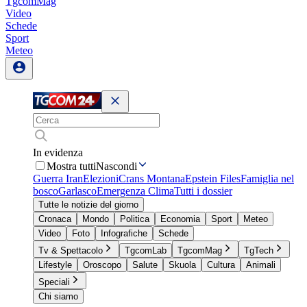
TgcomMag
Video
Schede
Sport
Meteo
In evidenza
Mostra tutti
Nascondi
Guerra Iran
Elezioni
Crans Montana
Epstein Files
Famiglia nel
bosco
Garlasco
Emergenza Clima
Tutti i dossier
Tutte le notizie del giorno
Cronaca
Mondo
Politica
Economia
Sport
Meteo
Video
Foto
Infografiche
Schede
Tv & Spettacolo
TgcomLab
TgcomMag
TgTech
Lifestyle
Oroscopo
Salute
Skuola
Cultura
Animali
Speciali
Chi siamo