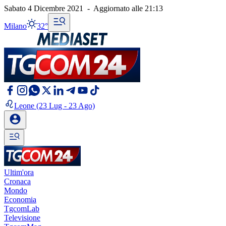
Sabato 4 Dicembre 2021
-
Aggiornato alle
21:13
Milano
32°
Leone
(23 Lug - 23 Ago)
Ultim'ora
Cronaca
Mondo
Economia
TgcomLab
Televisione