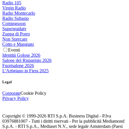
Radio 105
Virgin Radio
Radio Montecarlo
Radio Subasio
Comingsoon
Superguidatv
Zuppa di Porro
Non Sprecare
Cotto e Mangiato
Eventi
Identità Golose 2026
Salone del Risparmio 2026
Fuorisalone 2026
L'Artigiano in Fiera 2025
Legal
Corporate
Cookie Policy
Privacy Policy
Copyright © 1999-
2026
RTI S.p.A. Business Digital - P.Iva
03976881007 - Tutti i diritti riservati - Per la pubblicità Mediamond
S.p.A. - RTI S.p.A., Mediaset N.V., sede legale Amsterdam (Paesi