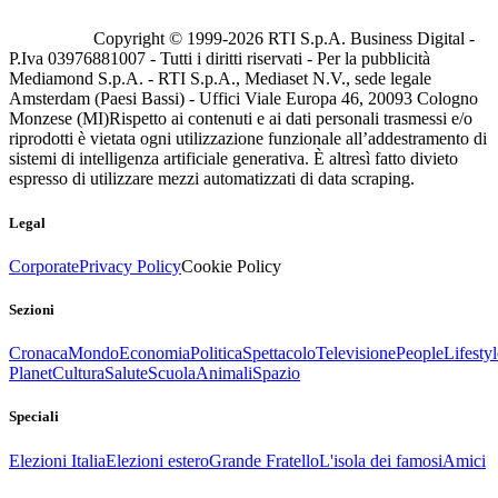
Copyright © 1999-
2026
RTI S.p.A. Business Digital -
P.Iva 03976881007 - Tutti i diritti riservati - Per la pubblicità
Mediamond S.p.A. - RTI S.p.A., Mediaset N.V., sede legale
Amsterdam (Paesi Bassi) - Uffici Viale Europa 46, 20093 Cologno
Monzese (MI)
Rispetto ai contenuti e ai dati personali trasmessi e/o
riprodotti è vietata ogni utilizzazione funzionale all’addestramento di
sistemi di intelligenza artificiale generativa. È altresì fatto divieto
espresso di utilizzare mezzi automatizzati di data scraping.
Legal
Corporate
Privacy Policy
Cookie Policy
Sezioni
Cronaca
Mondo
Economia
Politica
Spettacolo
Televisione
People
Lifestyl
Planet
Cultura
Salute
Scuola
Animali
Spazio
Speciali
Elezioni Italia
Elezioni estero
Grande Fratello
L'isola dei famosi
Amici