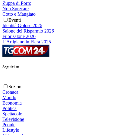
Zuppa di Porro
Non Sprecare
Cotto e Mangiato
Eventi
Identità Golose 2026
Salone del Risparmio 2026
Fuorisalone 2026
L'Artigiano in Fiera 2025
Seguici su
Sezioni
Cronaca
Mondo
Economia
Politica
Spettacolo
Televisione
People
Lifestyle