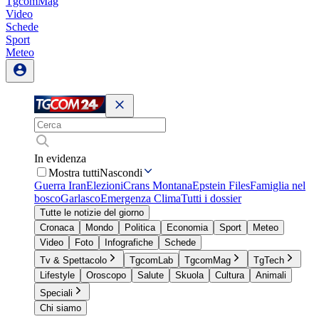
TgcomMag
Video
Schede
Sport
Meteo
In evidenza
Mostra tutti
Nascondi
Guerra Iran
Elezioni
Crans Montana
Epstein Files
Famiglia nel
bosco
Garlasco
Emergenza Clima
Tutti i dossier
Tutte le notizie del giorno
Cronaca
Mondo
Politica
Economia
Sport
Meteo
Video
Foto
Infografiche
Schede
Tv & Spettacolo
TgcomLab
TgcomMag
TgTech
Lifestyle
Oroscopo
Salute
Skuola
Cultura
Animali
Speciali
Chi siamo