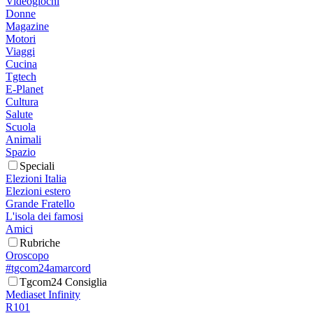
Videogiochi
Donne
Magazine
Motori
Viaggi
Cucina
Tgtech
E-Planet
Cultura
Salute
Scuola
Animali
Spazio
Speciali
Elezioni Italia
Elezioni estero
Grande Fratello
L'isola dei famosi
Amici
Rubriche
Oroscopo
#tgcom24amarcord
Tgcom24 Consiglia
Mediaset Infinity
R101