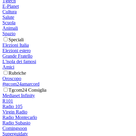
Tgtech
E-Planet
Cultura
Salute
Scuola
Animali
Spazio
Speciali
Elezioni Italia
Elezioni estero
Grande Fratello
L'isola dei famosi
Amici
Rubriche
Oroscopo
#tgcom24amarcord
Tgcom24 Consiglia
Mediaset Infinity
R101
Radio 105
Virgin Radio
Radio Montecarlo
Radio Subasio
Comingsoon
Superguidatv