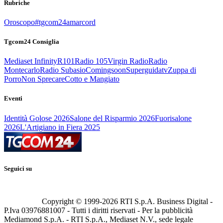
Rubriche
Oroscopo
#tgcom24amarcord
Tgcom24 Consiglia
Mediaset Infinity
R101
Radio 105
Virgin Radio
Radio
Montecarlo
Radio Subasio
Comingsoon
Superguidatv
Zuppa di
Porro
Non Sprecare
Cotto e Mangiato
Eventi
Identità Golose 2026
Salone del Risparmio 2026
Fuorisalone
2026
L'Artigiano in Fiera 2025
Seguici su
Copyright © 1999-
2026
RTI S.p.A. Business Digital -
P.Iva 03976881007 - Tutti i diritti riservati - Per la pubblicità
Mediamond S.p.A. - RTI S.p.A., Mediaset N.V., sede legale