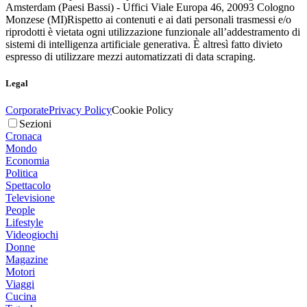
Amsterdam (Paesi Bassi) - Uffici Viale Europa 46, 20093 Cologno
Monzese (MI)
Rispetto ai contenuti e ai dati personali trasmessi e/o
riprodotti è vietata ogni utilizzazione funzionale all’addestramento di
sistemi di intelligenza artificiale generativa. È altresì fatto divieto
espresso di utilizzare mezzi automatizzati di data scraping.
Legal
Corporate
Privacy Policy
Cookie Policy
Sezioni
Cronaca
Mondo
Economia
Politica
Spettacolo
Televisione
People
Lifestyle
Videogiochi
Donne
Magazine
Motori
Viaggi
Cucina