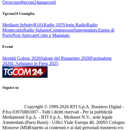
Oroscopo
#tgcom24amarcord
Tgcom24 Consiglia
Mediaset Infinity
R101
Radio 105
Virgin Radio
Radio
Montecarlo
Radio Subasio
Comingsoon
Superguidatv
Zuppa di
Porro
Non Sprecare
Cotto e Mangiato
Eventi
Identità Golose 2026
Salone del Risparmio 2026
Fuorisalone
2026
L'Artigiano in Fiera 2025
Seguici su
Copyright © 1999-
2026
RTI S.p.A. Business Digital -
P.Iva 03976881007 - Tutti i diritti riservati - Per la pubblicità
Mediamond S.p.A. - RTI S.p.A., Mediaset N.V., sede legale
Amsterdam (Paesi Bassi) - Uffici Viale Europa 46, 20093 Cologno
Monzese (MI)
Rispetto ai contenuti e ai dati personali trasmessi e/o