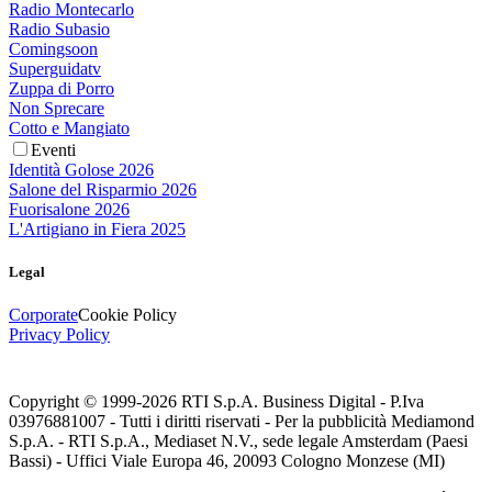
Radio Montecarlo
Radio Subasio
Comingsoon
Superguidatv
Zuppa di Porro
Non Sprecare
Cotto e Mangiato
Eventi
Identità Golose 2026
Salone del Risparmio 2026
Fuorisalone 2026
L'Artigiano in Fiera 2025
Legal
Corporate
Cookie Policy
Privacy Policy
Copyright © 1999-
2026
RTI S.p.A. Business Digital - P.Iva
03976881007 - Tutti i diritti riservati - Per la pubblicità Mediamond
S.p.A. - RTI S.p.A., Mediaset N.V., sede legale Amsterdam (Paesi
Bassi) - Uffici Viale Europa 46, 20093 Cologno Monzese (MI)