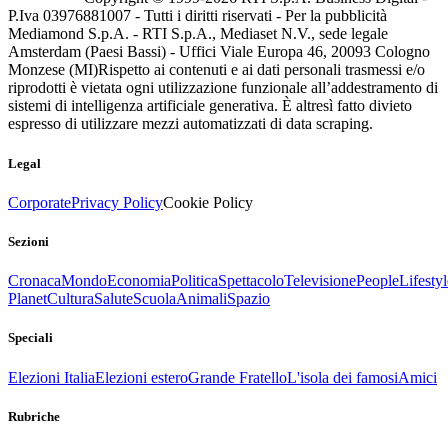
P.Iva 03976881007 - Tutti i diritti riservati - Per la pubblicità
Mediamond S.p.A. - RTI S.p.A., Mediaset N.V., sede legale
Amsterdam (Paesi Bassi) - Uffici Viale Europa 46, 20093 Cologno
Monzese (MI)
Rispetto ai contenuti e ai dati personali trasmessi e/o
riprodotti è vietata ogni utilizzazione funzionale all’addestramento di
sistemi di intelligenza artificiale generativa. È altresì fatto divieto
espresso di utilizzare mezzi automatizzati di data scraping.
Legal
Corporate
Privacy Policy
Cookie Policy
Sezioni
Cronaca
Mondo
Economia
Politica
Spettacolo
Televisione
People
Lifestyl
Planet
Cultura
Salute
Scuola
Animali
Spazio
Speciali
Elezioni Italia
Elezioni estero
Grande Fratello
L'isola dei famosi
Amici
Rubriche