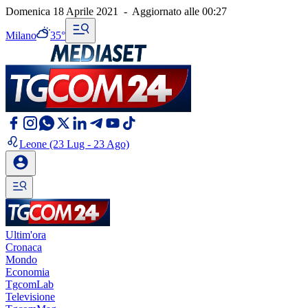
Domenica 18 Aprile 2021
-
Aggiornato alle
00:27
Milano
35°
Leone
(23 Lug - 23 Ago)
Ultim'ora
Cronaca
Mondo
Economia
TgcomLab
Televisione