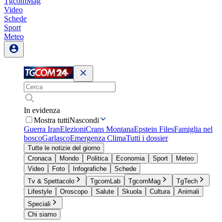
TgcomMag
Video
Schede
Sport
Meteo
In evidenza
Mostra tutti
Nascondi
Guerra Iran
Elezioni
Crans Montana
Epstein Files
Famiglia nel
bosco
Garlasco
Emergenza Clima
Tutti i dossier
Tutte le notizie del giorno
Cronaca
Mondo
Politica
Economia
Sport
Meteo
Video
Foto
Infografiche
Schede
Tv & Spettacolo
TgcomLab
TgcomMag
TgTech
Lifestyle
Oroscopo
Salute
Skuola
Cultura
Animali
Speciali
Chi siamo