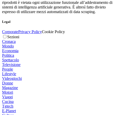
riprodotti è vietata ogni utilizzazione funzionale all’addestramento di
sistemi di intelligenza artificiale generativa. È altresì fatto divieto
espresso di utilizzare mezzi automatizzati di data scraping.
Legal
Corporate
Privacy Policy
Cookie Policy
Sezioni
Cronaca
Mondo
Economia
Politica
Spettacolo
Televisione
People
Lifestyle
Videogiochi
Donne
Magazine
Motori
Viaggi
Cucina
Tgtech
E-Planet