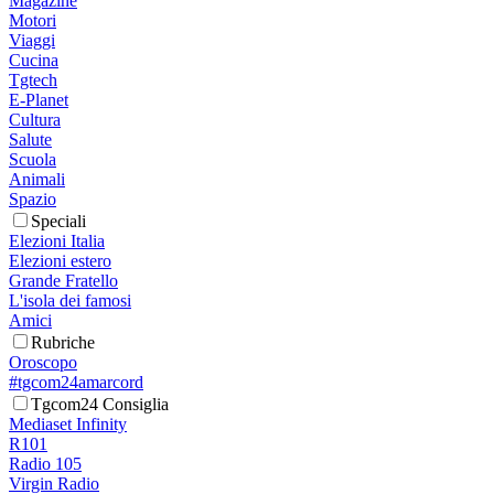
Magazine
Motori
Viaggi
Cucina
Tgtech
E-Planet
Cultura
Salute
Scuola
Animali
Spazio
Speciali
Elezioni Italia
Elezioni estero
Grande Fratello
L'isola dei famosi
Amici
Rubriche
Oroscopo
#tgcom24amarcord
Tgcom24 Consiglia
Mediaset Infinity
R101
Radio 105
Virgin Radio