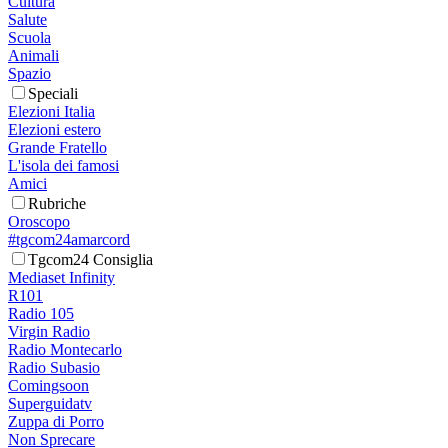
Cultura
Salute
Scuola
Animali
Spazio
Speciali
Elezioni Italia
Elezioni estero
Grande Fratello
L'isola dei famosi
Amici
Rubriche
Oroscopo
#tgcom24amarcord
Tgcom24 Consiglia
Mediaset Infinity
R101
Radio 105
Virgin Radio
Radio Montecarlo
Radio Subasio
Comingsoon
Superguidatv
Zuppa di Porro
Non Sprecare