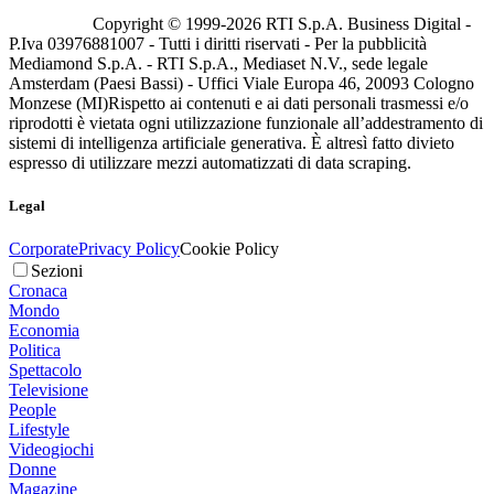
Copyright © 1999-
2026
RTI S.p.A. Business Digital -
P.Iva 03976881007 - Tutti i diritti riservati - Per la pubblicità
Mediamond S.p.A. - RTI S.p.A., Mediaset N.V., sede legale
Amsterdam (Paesi Bassi) - Uffici Viale Europa 46, 20093 Cologno
Monzese (MI)
Rispetto ai contenuti e ai dati personali trasmessi e/o
riprodotti è vietata ogni utilizzazione funzionale all’addestramento di
sistemi di intelligenza artificiale generativa. È altresì fatto divieto
espresso di utilizzare mezzi automatizzati di data scraping.
Legal
Corporate
Privacy Policy
Cookie Policy
Sezioni
Cronaca
Mondo
Economia
Politica
Spettacolo
Televisione
People
Lifestyle
Videogiochi
Donne
Magazine