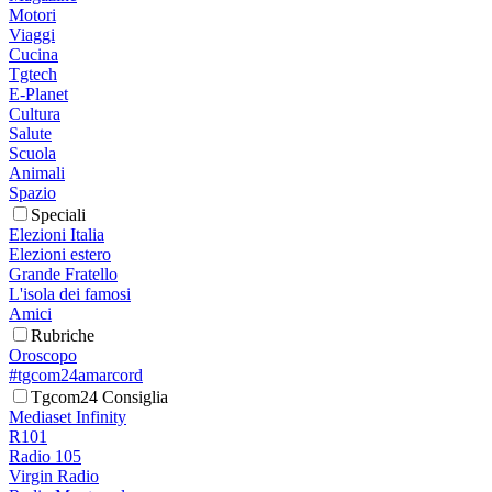
Motori
Viaggi
Cucina
Tgtech
E-Planet
Cultura
Salute
Scuola
Animali
Spazio
Speciali
Elezioni Italia
Elezioni estero
Grande Fratello
L'isola dei famosi
Amici
Rubriche
Oroscopo
#tgcom24amarcord
Tgcom24 Consiglia
Mediaset Infinity
R101
Radio 105
Virgin Radio