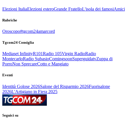
Elezioni Italia
Elezioni estero
Grande Fratello
L'isola dei famosi
Amici
Rubriche
Oroscopo
#tgcom24amarcord
Tgcom24 Consiglia
Mediaset Infinity
R101
Radio 105
Virgin Radio
Radio
Montecarlo
Radio Subasio
Comingsoon
Superguidatv
Zuppa di
Porro
Non Sprecare
Cotto e Mangiato
Eventi
Identità Golose 2026
Salone del Risparmio 2026
Fuorisalone
2026
L'Artigiano in Fiera 2025
Seguici su