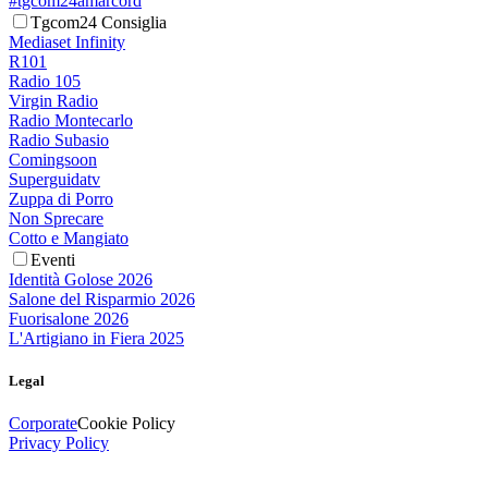
#tgcom24amarcord
Tgcom24 Consiglia
Mediaset Infinity
R101
Radio 105
Virgin Radio
Radio Montecarlo
Radio Subasio
Comingsoon
Superguidatv
Zuppa di Porro
Non Sprecare
Cotto e Mangiato
Eventi
Identità Golose 2026
Salone del Risparmio 2026
Fuorisalone 2026
L'Artigiano in Fiera 2025
Legal
Corporate
Cookie Policy
Privacy Policy