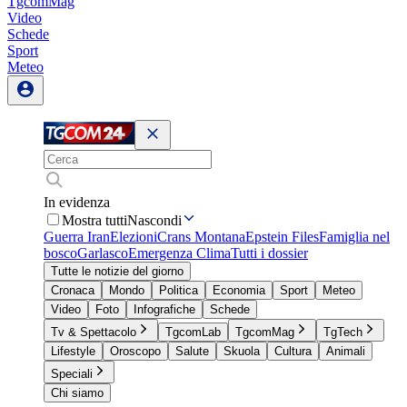
TgcomMag
Video
Schede
Sport
Meteo
In evidenza
Mostra tutti
Nascondi
Guerra Iran
Elezioni
Crans Montana
Epstein Files
Famiglia nel
bosco
Garlasco
Emergenza Clima
Tutti i dossier
Tutte le notizie del giorno
Cronaca
Mondo
Politica
Economia
Sport
Meteo
Video
Foto
Infografiche
Schede
Tv & Spettacolo
TgcomLab
TgcomMag
TgTech
Lifestyle
Oroscopo
Salute
Skuola
Cultura
Animali
Speciali
Chi siamo