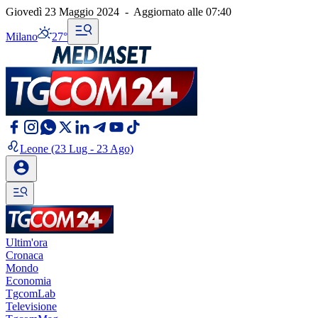
Giovedì 23 Maggio 2024
-
Aggiornato alle
07:40
Milano
27°
Leone
(23 Lug - 23 Ago)
Ultim'ora
Cronaca
Mondo
Economia
TgcomLab
Televisione