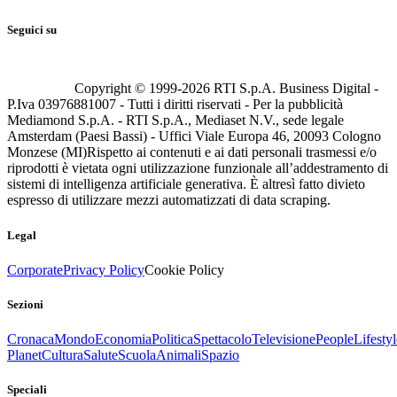
Seguici su
Copyright © 1999-
2026
RTI S.p.A. Business Digital -
P.Iva 03976881007 - Tutti i diritti riservati - Per la pubblicità
Mediamond S.p.A. - RTI S.p.A., Mediaset N.V., sede legale
Amsterdam (Paesi Bassi) - Uffici Viale Europa 46, 20093 Cologno
Monzese (MI)
Rispetto ai contenuti e ai dati personali trasmessi e/o
riprodotti è vietata ogni utilizzazione funzionale all’addestramento di
sistemi di intelligenza artificiale generativa. È altresì fatto divieto
espresso di utilizzare mezzi automatizzati di data scraping.
Legal
Corporate
Privacy Policy
Cookie Policy
Sezioni
Cronaca
Mondo
Economia
Politica
Spettacolo
Televisione
People
Lifestyl
Planet
Cultura
Salute
Scuola
Animali
Spazio
Speciali