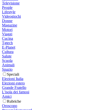
Televisione
People
Lifestyle
Videogiochi
Donne
Magazine
Motori
Viaggi
Cucina
Tgtech
E-Planet
Cultura
Salute
Scuola
Animali
Spazio
Speciali
Elezioni Italia
Elezioni estero
Grande Fratello
L'isola dei famosi
Amici
Rubriche
Oroscopo