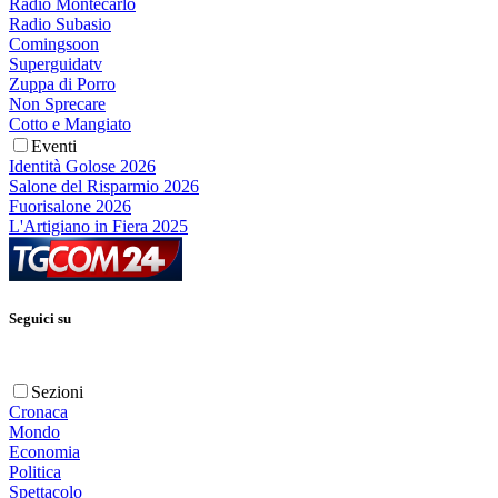
Radio Montecarlo
Radio Subasio
Comingsoon
Superguidatv
Zuppa di Porro
Non Sprecare
Cotto e Mangiato
Eventi
Identità Golose 2026
Salone del Risparmio 2026
Fuorisalone 2026
L'Artigiano in Fiera 2025
Seguici su
Sezioni
Cronaca
Mondo
Economia
Politica
Spettacolo