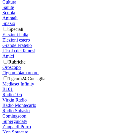
Cultura
Salute
Scuola
Animali
Spazio
Speciali
Elezioni Italia
Elezioni estero
Grande Fratello
L'isola dei famosi
Amici
Rubriche
Oroscopo
#tgcom24amarcord
Tgcom24 Consiglia
Mediaset Infinity
R101
Radio 105
Virgin Radio
Radio Montecarlo
Radio Subasio
Comingsoon
Superguidatv
Zuppa di Porro
Non Sprecare