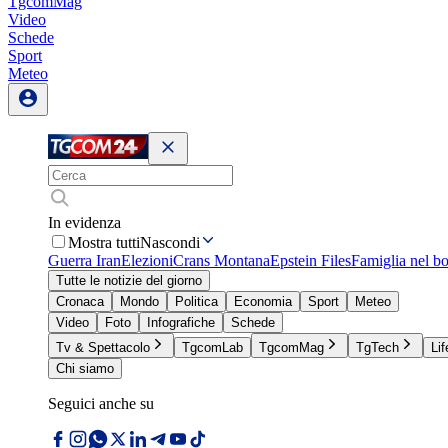
TgcomMag
Video
Schede
Sport
Meteo
In evidenza
Mostra tutti
Nascondi
Guerra Iran
Elezioni
Crans Montana
Epstein Files
Famiglia nel b
Tutte le notizie del giorno
Cronaca
Mondo
Politica
Economia
Sport
Meteo
Video
Foto
Infografiche
Schede
Tv & Spettacolo
TgcomLab
TgcomMag
TgTech
Lif
Chi siamo
Seguici anche su