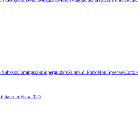
 Subasio
Comingsoon
Superguidatv
Zuppa di Porro
Non Sprecare
Cotto 
tigiano in Fiera 2025