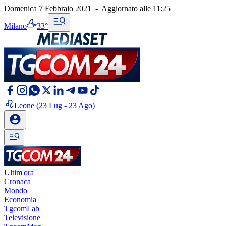
Domenica 7 Febbraio 2021
-
Aggiornato alle
11:25
Milano
33°
Leone
(23 Lug - 23 Ago)
Ultim'ora
Cronaca
Mondo
Economia
TgcomLab
Televisione