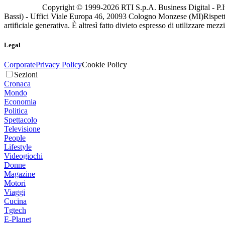
Copyright © 1999-
2026
RTI S.p.A. Business Digital - P.I
Bassi) - Uffici Viale Europa 46, 20093 Cologno Monzese (MI)
Rispett
artificiale generativa. È altresì fatto divieto espresso di utilizzare mez
Legal
Corporate
Privacy Policy
Cookie Policy
Sezioni
Cronaca
Mondo
Economia
Politica
Spettacolo
Televisione
People
Lifestyle
Videogiochi
Donne
Magazine
Motori
Viaggi
Cucina
Tgtech
E-Planet