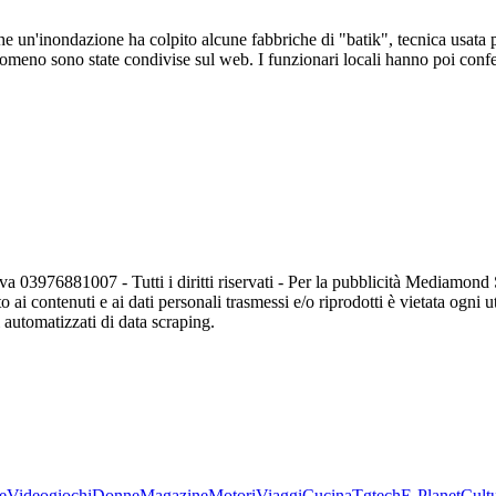
un'inondazione ha colpito alcune fabbriche di "batik", tecnica usata per 
eno sono state condivise sul web. I funzionari locali hanno poi conferma
va 03976881007 - Tutti i diritti riservati - Per la pubblicità Mediamon
o ai contenuti e ai dati personali trasmessi e/o riprodotti è vietata ogni 
zi automatizzati di data scraping.
e
Videogiochi
Donne
Magazine
Motori
Viaggi
Cucina
Tgtech
E-Planet
Cult