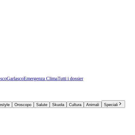
osco
Garlasco
Emergenza Clima
Tutti i dossier
estyle
Oroscopo
Salute
Skuola
Cultura
Animali
Speciali