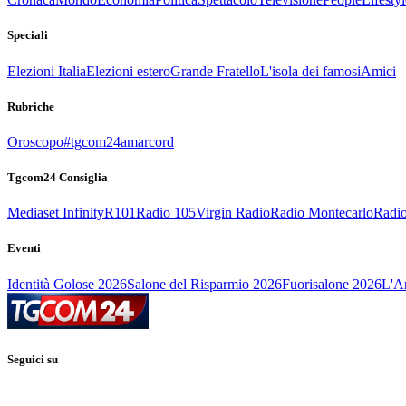
Speciali
Elezioni Italia
Elezioni estero
Grande Fratello
L'isola dei famosi
Amici
Rubriche
Oroscopo
#tgcom24amarcord
Tgcom24 Consiglia
Mediaset Infinity
R101
Radio 105
Virgin Radio
Radio Montecarlo
Radio
Eventi
Identità Golose 2026
Salone del Risparmio 2026
Fuorisalone 2026
L'Ar
Seguici su