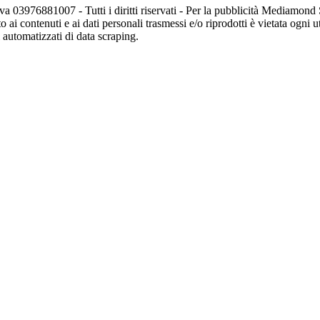
va 03976881007 - Tutti i diritti riservati - Per la pubblicità Mediamon
o ai contenuti e ai dati personali trasmessi e/o riprodotti è vietata ogni 
zi automatizzati di data scraping.