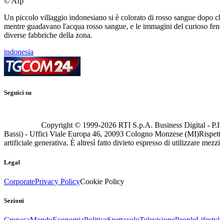
© Afp
Un piccolo villaggio indonesiano si è colorato di rosso sangue dopo che 
mentre guadavano l'acqua rosso sangue, e le immagini del curioso fenom
diverse fabbriche della zona.
indonesia
Seguici su
Copyright © 1999-
2026
RTI S.p.A. Business Digital - P.I
Bassi) - Uffici Viale Europa 46, 20093 Cologno Monzese (MI)
Rispett
artificiale generativa. È altresì fatto divieto espresso di utilizzare mez
Legal
Corporate
Privacy Policy
Cookie Policy
Sezioni
Cronaca
Mondo
Economia
Politica
Spettacolo
Televisione
People
Lifestyl