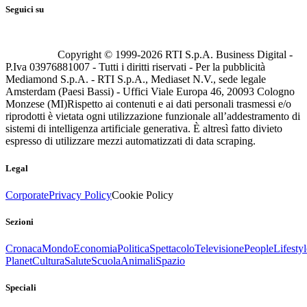
Seguici su
Copyright © 1999-
2026
RTI S.p.A. Business Digital -
P.Iva 03976881007 - Tutti i diritti riservati - Per la pubblicità
Mediamond S.p.A. - RTI S.p.A., Mediaset N.V., sede legale
Amsterdam (Paesi Bassi) - Uffici Viale Europa 46, 20093 Cologno
Monzese (MI)
Rispetto ai contenuti e ai dati personali trasmessi e/o
riprodotti è vietata ogni utilizzazione funzionale all’addestramento di
sistemi di intelligenza artificiale generativa. È altresì fatto divieto
espresso di utilizzare mezzi automatizzati di data scraping.
Legal
Corporate
Privacy Policy
Cookie Policy
Sezioni
Cronaca
Mondo
Economia
Politica
Spettacolo
Televisione
People
Lifestyl
Planet
Cultura
Salute
Scuola
Animali
Spazio
Speciali