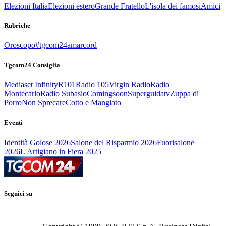
Elezioni Italia
Elezioni estero
Grande Fratello
L'isola dei famosi
Amici
Rubriche
Oroscopo
#tgcom24amarcord
Tgcom24 Consiglia
Mediaset Infinity
R101
Radio 105
Virgin Radio
Radio
Montecarlo
Radio Subasio
Comingsoon
Superguidatv
Zuppa di
Porro
Non Sprecare
Cotto e Mangiato
Eventi
Identità Golose 2026
Salone del Risparmio 2026
Fuorisalone
2026
L'Artigiano in Fiera 2025
Seguici su