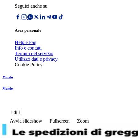
Seguici anche su
Area personale
Help e Faq
Info e contatti
Termini del servizio
Utilizzo dati e privacy
Cookie Policy
Mondo
Mondo
1
di 1
Avvia slideshow
Fullscreen
Zoom