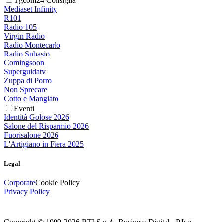
Tgcom24 Consiglia
Mediaset Infinity
R101
Radio 105
Virgin Radio
Radio Montecarlo
Radio Subasio
Comingsoon
Superguidatv
Zuppa di Porro
Non Sprecare
Cotto e Mangiato
Eventi
Identità Golose 2026
Salone del Risparmio 2026
Fuorisalone 2026
L'Artigiano in Fiera 2025
Legal
Corporate
Cookie Policy
Privacy Policy
Copyright © 1999-
2026
RTI S.p.A. Business Digital - P.Iva