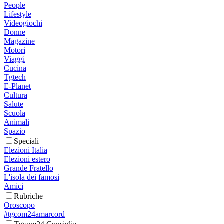
People
Lifestyle
Videogiochi
Donne
Magazine
Motori
Viaggi
Cucina
Tgtech
E-Planet
Cultura
Salute
Scuola
Animali
Spazio
Speciali
Elezioni Italia
Elezioni estero
Grande Fratello
L'isola dei famosi
Amici
Rubriche
Oroscopo
#tgcom24amarcord