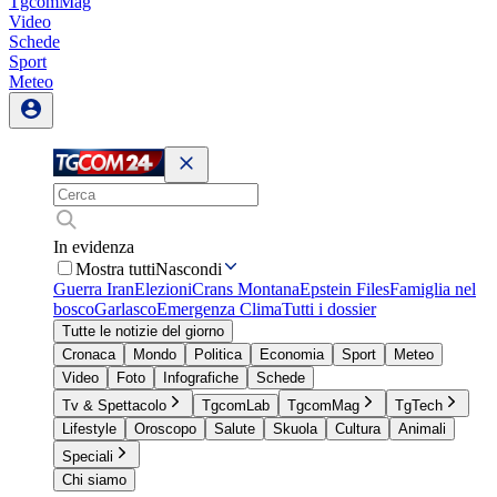
TgcomMag
Video
Schede
Sport
Meteo
In evidenza
Mostra tutti
Nascondi
Guerra Iran
Elezioni
Crans Montana
Epstein Files
Famiglia nel
bosco
Garlasco
Emergenza Clima
Tutti i dossier
Tutte le notizie del giorno
Cronaca
Mondo
Politica
Economia
Sport
Meteo
Video
Foto
Infografiche
Schede
Tv & Spettacolo
TgcomLab
TgcomMag
TgTech
Lifestyle
Oroscopo
Salute
Skuola
Cultura
Animali
Speciali
Chi siamo