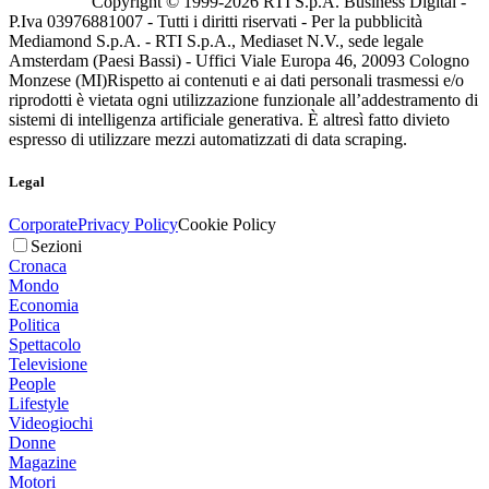
Copyright © 1999-
2026
RTI S.p.A. Business Digital -
P.Iva 03976881007 - Tutti i diritti riservati - Per la pubblicità
Mediamond S.p.A. - RTI S.p.A., Mediaset N.V., sede legale
Amsterdam (Paesi Bassi) - Uffici Viale Europa 46, 20093 Cologno
Monzese (MI)
Rispetto ai contenuti e ai dati personali trasmessi e/o
riprodotti è vietata ogni utilizzazione funzionale all’addestramento di
sistemi di intelligenza artificiale generativa. È altresì fatto divieto
espresso di utilizzare mezzi automatizzati di data scraping.
Legal
Corporate
Privacy Policy
Cookie Policy
Sezioni
Cronaca
Mondo
Economia
Politica
Spettacolo
Televisione
People
Lifestyle
Videogiochi
Donne
Magazine
Motori