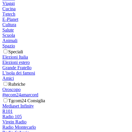
Viaggi
Cucina
Tgtech
E-Planet
Cultura
Salute
Scuola
Animali
Spazio
Speciali
Elezioni Italia
Elezioni estero
Grande Fratello
L'isola dei famosi
Amici
Rubriche
Oroscopo
#tgcom24amarcord
Tgcom24 Consiglia
Mediaset Infinity
R101
Radio 105
Virgin Radio
Radio Montecarlo