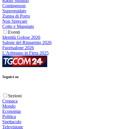
Radio Subasio
Comingsoon
Superguidatv
Zuppa di Porro
Non Sprecare
Cotto e Mangiato
Eventi
Identità Golose 2026
Salone del Risparmio 2026
Fuorisalone 2026
L'Artigiano in Fiera 2025
Seguici su
Sezioni
Cronaca
Mondo
Economia
Politica
Spettacolo
Televisione