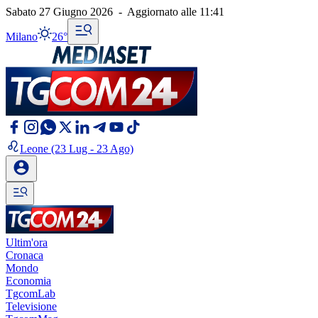
Sabato 27 Giugno 2026
-
Aggiornato alle
11:41
Milano
26°
Leone
(23 Lug - 23 Ago)
Ultim'ora
Cronaca
Mondo
Economia
TgcomLab
Televisione