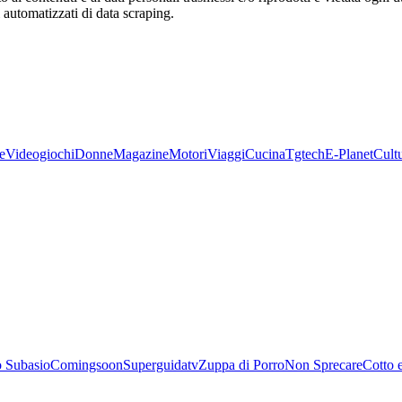
zi automatizzati di data scraping.
e
Videogiochi
Donne
Magazine
Motori
Viaggi
Cucina
Tgtech
E-Planet
Cult
 Subasio
Comingsoon
Superguidatv
Zuppa di Porro
Non Sprecare
Cotto 