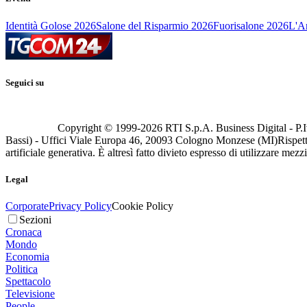
Identità Golose 2026
Salone del Risparmio 2026
Fuorisalone 2026
L'Ar
Seguici su
Copyright © 1999-
2026
RTI S.p.A. Business Digital - P.I
Bassi) - Uffici Viale Europa 46, 20093 Cologno Monzese (MI)
Rispett
artificiale generativa. È altresì fatto divieto espresso di utilizzare mez
Legal
Corporate
Privacy Policy
Cookie Policy
Sezioni
Cronaca
Mondo
Economia
Politica
Spettacolo
Televisione
People