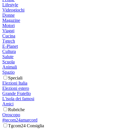
Lifestyle
Videogiochi
Donne
Magazine
Motori
Viaggi
Cucina
Tgtech
E-Planet
Cultura
Salute
Scuola
Animali
Spazio
Speciali
Elezioni Italia
Elezioni estero
Grande Fratello
L'isola dei famosi
Amici
Rubriche
Oroscopo
#tgcom24amarcord
Tgcom24 Consiglia