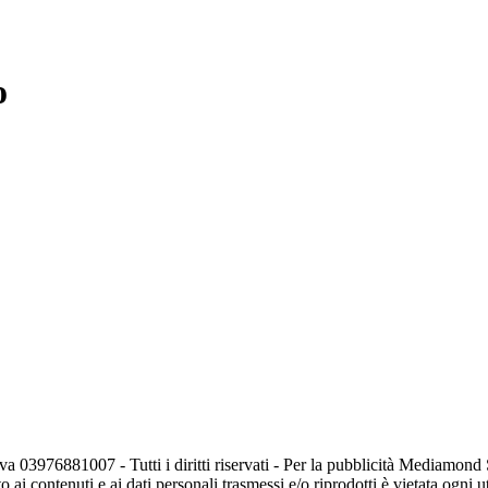
o
va 03976881007 - Tutti i diritti riservati - Per la pubblicità Mediamon
o ai contenuti e ai dati personali trasmessi e/o riprodotti è vietata ogni 