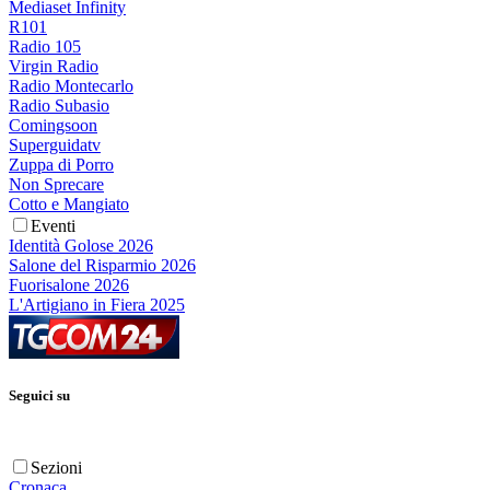
Mediaset Infinity
R101
Radio 105
Virgin Radio
Radio Montecarlo
Radio Subasio
Comingsoon
Superguidatv
Zuppa di Porro
Non Sprecare
Cotto e Mangiato
Eventi
Identità Golose 2026
Salone del Risparmio 2026
Fuorisalone 2026
L'Artigiano in Fiera 2025
Seguici su
Sezioni
Cronaca