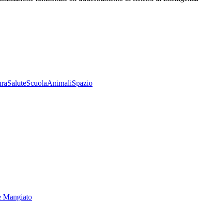
ura
Salute
Scuola
Animali
Spazio
e Mangiato