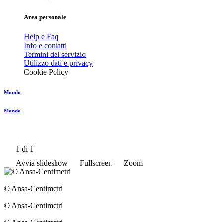
Area personale
Help e Faq
Info e contatti
Termini del servizio
Utilizzo dati e privacy
Cookie Policy
Mondo
Mondo
1
di 1
Avvia slideshow
Fullscreen
Zoom
© Ansa-Centimetri
© Ansa-Centimetri