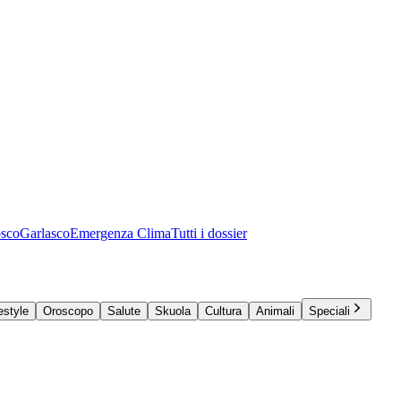
osco
Garlasco
Emergenza Clima
Tutti i dossier
estyle
Oroscopo
Salute
Skuola
Cultura
Animali
Speciali