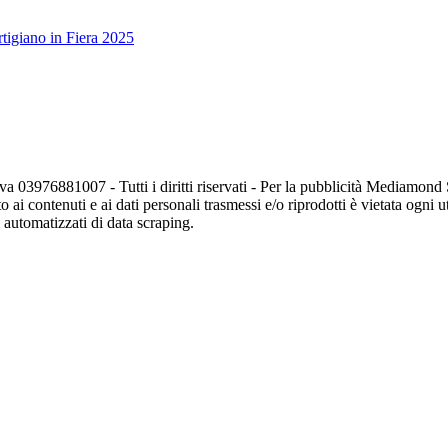
tigiano in Fiera 2025
va 03976881007 - Tutti i diritti riservati - Per la pubblicità Mediamon
o ai contenuti e ai dati personali trasmessi e/o riprodotti è vietata ogni 
zi automatizzati di data scraping.