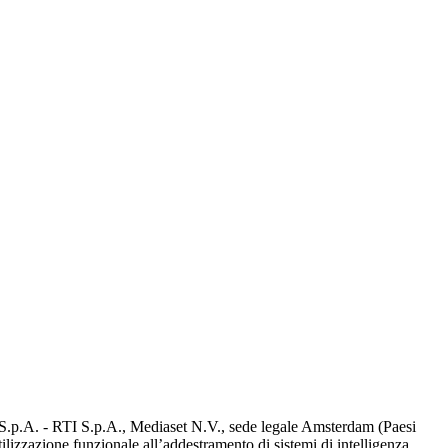
d S.p.A. - RTI S.p.A., Mediaset N.V., sede legale Amsterdam (Paesi
utilizzazione funzionale all’addestramento di sistemi di intelligenza