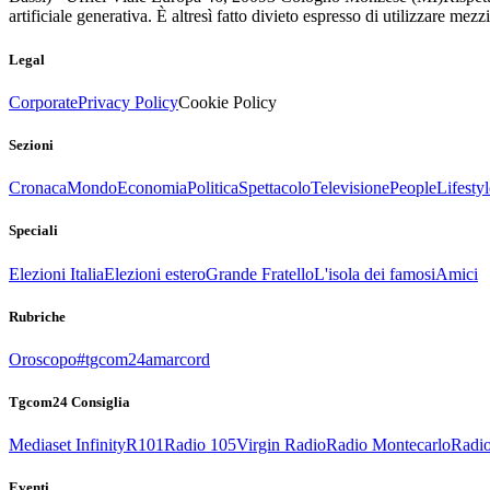
artificiale generativa. È altresì fatto divieto espresso di utilizzare mez
Legal
Corporate
Privacy Policy
Cookie Policy
Sezioni
Cronaca
Mondo
Economia
Politica
Spettacolo
Televisione
People
Lifestyl
Speciali
Elezioni Italia
Elezioni estero
Grande Fratello
L'isola dei famosi
Amici
Rubriche
Oroscopo
#tgcom24amarcord
Tgcom24 Consiglia
Mediaset Infinity
R101
Radio 105
Virgin Radio
Radio Montecarlo
Radio
Eventi