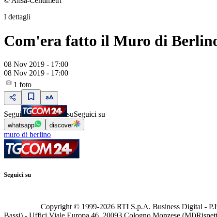
© Ansa-Centimetri
I dettagli
Com'era fatto il Muro di Berlin
08 Nov 2019 - 17:00
08 Nov 2019 - 17:00
1
foto
Segui
su
Seguici su
whatsapp
discover
muro di berlino
Seguici su
Copyright © 1999-
2026
RTI S.p.A. Business Digital - P.I
Bassi) - Uffici Viale Europa 46, 20093 Cologno Monzese (MI)
Rispett