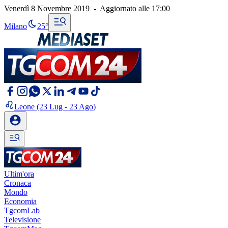
Venerdì 8 Novembre 2019
-
Aggiornato alle
17:00
Milano
25°
Leone
(23 Lug - 23 Ago)
Ultim'ora
Cronaca
Mondo
Economia
TgcomLab
Televisione