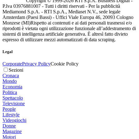
Copyright © 1999-
2026
RTI S.p.A. Business Digital -
P.Iva 03976881007 - Tutti i diritti riservati - Per la pubblicità
Mediamond S.p.A. - RTI S.p.A., Mediaset N.V., sede legale
Amsterdam (Paesi Bassi) - Uffici Viale Europa 46, 20093 Cologno
Monzese (MI)
Rispetto ai contenuti e ai dati personali trasmessi e/o
riprodotti è vietata ogni utilizzazione funzionale all’addestramento di
sistemi di intelligenza artificiale generativa. È altresì fatto divieto
espresso di utilizzare mezzi automatizzati di data scraping.
Legal
Corporate
Privacy Policy
Cookie Policy
Sezioni
Cronaca
Mondo
Economia
Politica
Spettacolo
Televisione
People
Lifestyle
Videogiochi
Donne
Magazine
Motori