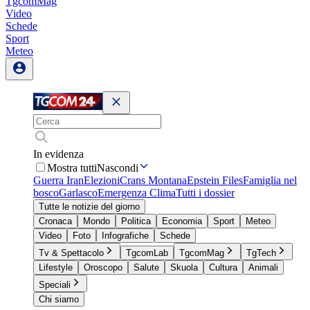
TgcomMag
Video
Schede
Sport
Meteo
In evidenza
Mostra tutti
Nascondi
Guerra Iran
Elezioni
Crans Montana
Epstein Files
Famiglia nel
bosco
Garlasco
Emergenza Clima
Tutti i dossier
Tutte le notizie del giorno
Cronaca
Mondo
Politica
Economia
Sport
Meteo
Video
Foto
Infografiche
Schede
Tv & Spettacolo
TgcomLab
TgcomMag
TgTech
Lifestyle
Oroscopo
Salute
Skuola
Cultura
Animali
Speciali
Chi siamo