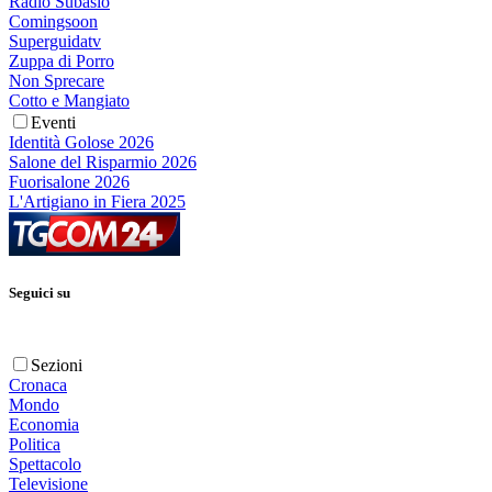
Radio Subasio
Comingsoon
Superguidatv
Zuppa di Porro
Non Sprecare
Cotto e Mangiato
Eventi
Identità Golose 2026
Salone del Risparmio 2026
Fuorisalone 2026
L'Artigiano in Fiera 2025
Seguici su
Sezioni
Cronaca
Mondo
Economia
Politica
Spettacolo
Televisione