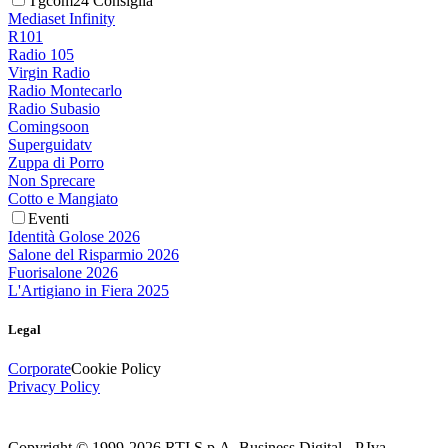
Tgcom24 Consiglia
Mediaset Infinity
R101
Radio 105
Virgin Radio
Radio Montecarlo
Radio Subasio
Comingsoon
Superguidatv
Zuppa di Porro
Non Sprecare
Cotto e Mangiato
Eventi
Identità Golose 2026
Salone del Risparmio 2026
Fuorisalone 2026
L'Artigiano in Fiera 2025
Legal
Corporate
Cookie Policy
Privacy Policy
Copyright © 1999-
2026
RTI S.p.A. Business Digital - P.Iva