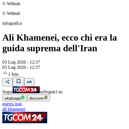
© Withub
© Withub
infografica
Ali Khamenei, ecco chi era la
guida suprema dell'Iran
03 Lug 2026 - 12:37
03 Lug 2026 - 12:37
1
foto
Segui
su
Seguici su
whatsapp
discover
guerra iran
ali khamenei