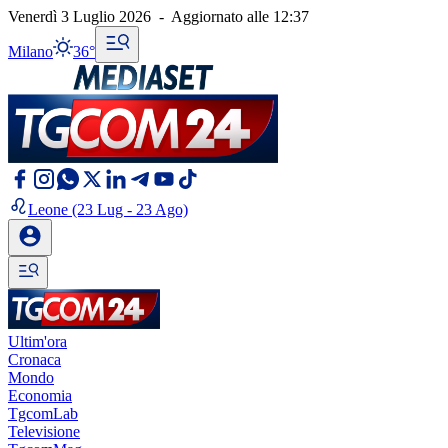
Venerdì 3 Luglio 2026
-
Aggiornato alle
12:37
Milano
36°
Leone
(23 Lug - 23 Ago)
Ultim'ora
Cronaca
Mondo
Economia
TgcomLab
Televisione