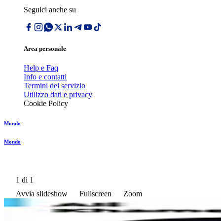
Seguici anche su
Area personale
Help e Faq
Info e contatti
Termini del servizio
Utilizzo dati e privacy
Cookie Policy
Mondo
Mondo
1
di 1
Avvia slideshow
Fullscreen
Zoom