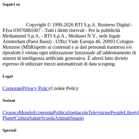
Seguici su
Copyright © 1999-
2026
RTI S.p.A. Business Digital -
P.Iva 03976881007 - Tutti i diritti riservati - Per la pubblicità
Mediamond S.p.A. - RTI S.p.A., Mediaset N.V., sede legale
Amsterdam (Paesi Bassi) - Uffici Viale Europa 46, 20093 Cologno
Monzese (MI)
Rispetto ai contenuti e ai dati personali trasmessi e/o
riprodotti è vietata ogni utilizzazione funzionale all’addestramento di
sistemi di intelligenza artificiale generativa. È altresì fatto divieto
espresso di utilizzare mezzi automatizzati di data scraping.
Legal
Corporate
Privacy Policy
Cookie Policy
Sezioni
Cronaca
Mondo
Economia
Politica
Spettacolo
Televisione
People
Lifestyl
Planet
Cultura
Salute
Scuola
Animali
Spazio
Speciali