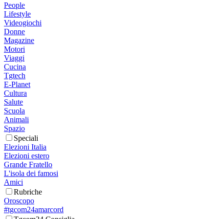
People
Lifestyle
Videogiochi
Donne
Magazine
Motori
Viaggi
Cucina
Tgtech
E-Planet
Cultura
Salute
Scuola
Animali
Spazio
Speciali
Elezioni Italia
Elezioni estero
Grande Fratello
L'isola dei famosi
Amici
Rubriche
Oroscopo
#tgcom24amarcord