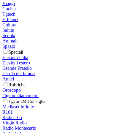
Viaggi
Cucina
Tgtech
E-Planet
Cultura
Salute
Scuola
Animali
Spazio
Speciali
Elezioni Italia
Elezioni estero
Grande Fratello
L'isola dei famosi
Amici
Rubriche
Oroscopo
#tgcom24amarcord
Tgcom24 Consiglia
Mediaset Infinity
R101
Radio 105
Virgin Radio
Radio Montecarlo