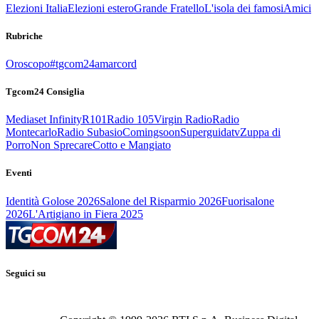
Elezioni Italia
Elezioni estero
Grande Fratello
L'isola dei famosi
Amici
Rubriche
Oroscopo
#tgcom24amarcord
Tgcom24 Consiglia
Mediaset Infinity
R101
Radio 105
Virgin Radio
Radio
Montecarlo
Radio Subasio
Comingsoon
Superguidatv
Zuppa di
Porro
Non Sprecare
Cotto e Mangiato
Eventi
Identità Golose 2026
Salone del Risparmio 2026
Fuorisalone
2026
L'Artigiano in Fiera 2025
Seguici su