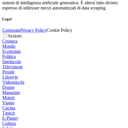
sistemi di intelligenza artificiale generativa. È altresì fatto divieto
espresso di utilizzare mezzi automatizzati di data scraping.
Legal
Corporate
Privacy Policy
Cookie Policy
Sezioni
Cronaca
Mondo
Economia
Politica
Spettacolo
Televisione
People
Lifestyle
Videogiochi
Donne
Magazine
Motori
Viaggi
Cucina
Tgtech
E-Planet
Cultura