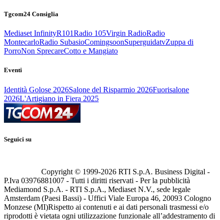
Tgcom24 Consiglia
Mediaset Infinity
R101
Radio 105
Virgin Radio
Radio
Montecarlo
Radio Subasio
Comingsoon
Superguidatv
Zuppa di
Porro
Non Sprecare
Cotto e Mangiato
Eventi
Identità Golose 2026
Salone del Risparmio 2026
Fuorisalone
2026
L'Artigiano in Fiera 2025
Seguici su
Copyright © 1999-
2026
RTI S.p.A. Business Digital -
P.Iva 03976881007 - Tutti i diritti riservati - Per la pubblicità
Mediamond S.p.A. - RTI S.p.A., Mediaset N.V., sede legale
Amsterdam (Paesi Bassi) - Uffici Viale Europa 46, 20093 Cologno
Monzese (MI)
Rispetto ai contenuti e ai dati personali trasmessi e/o
riprodotti è vietata ogni utilizzazione funzionale all’addestramento di