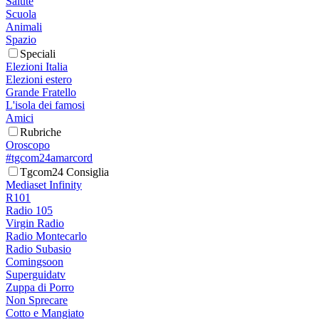
Salute
Scuola
Animali
Spazio
Speciali
Elezioni Italia
Elezioni estero
Grande Fratello
L'isola dei famosi
Amici
Rubriche
Oroscopo
#tgcom24amarcord
Tgcom24 Consiglia
Mediaset Infinity
R101
Radio 105
Virgin Radio
Radio Montecarlo
Radio Subasio
Comingsoon
Superguidatv
Zuppa di Porro
Non Sprecare
Cotto e Mangiato