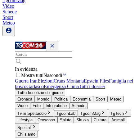
TgcomMag
Video
Schede
Sport
Meteo
In evidenza
Mostra tutti
Nascondi
Guerra Iran
Elezioni
Crans Montana
Epstein Files
Famiglia nel
bosco
Garlasco
Emergenza Clima
Tutti i dossier
Tutte le notizie del giorno
Cronaca
Mondo
Politica
Economia
Sport
Meteo
Video
Foto
Infografiche
Schede
Tv & Spettacolo
TgcomLab
TgcomMag
TgTech
Lifestyle
Oroscopo
Salute
Skuola
Cultura
Animali
Speciali
Chi siamo