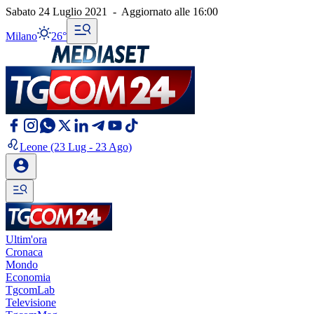
Sabato 24 Luglio 2021
-
Aggiornato alle
16:00
Milano
26°
Leone
(23 Lug - 23 Ago)
Ultim'ora
Cronaca
Mondo
Economia
TgcomLab
Televisione