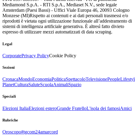
Mediamond S.p.A. - RTI S.p.A., Mediaset N.V., sede legale
Amsterdam (Paesi Bassi) - Uffici Viale Europa 46, 20093 Cologno
Monzese (MI)
Rispetto ai contenuti e ai dati personali trasmessi e/o
riprodotti è vietata ogni utilizzazione funzionale all’addestramento di
sistemi di intelligenza artificiale generativa. È altresì fatto divieto
espresso di utilizzare mezzi automatizzati di data scraping.
Legal
Corporate
Privacy Policy
Cookie Policy
Sezioni
Cronaca
Mondo
Economia
Politica
Spettacolo
Televisione
People
Lifestyl
Planet
Cultura
Salute
Scuola
Animali
Spazio
Speciali
Elezioni Italia
Elezioni estero
Grande Fratello
L'isola dei famosi
Amici
Rubriche
Oroscopo
#tgcom24amarcord