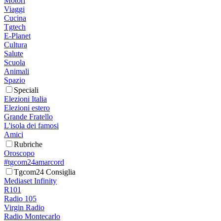
Motori
Viaggi
Cucina
Tgtech
E-Planet
Cultura
Salute
Scuola
Animali
Spazio
Speciali
Elezioni Italia
Elezioni estero
Grande Fratello
L'isola dei famosi
Amici
Rubriche
Oroscopo
#tgcom24amarcord
Tgcom24 Consiglia
Mediaset Infinity
R101
Radio 105
Virgin Radio
Radio Montecarlo