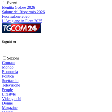
Eventi
Identità Golose 2026
Salone del Risparmio 2026
Fuorisalone 2026
L'Artigiano in Fiera 2025
Seguici su
Sezioni
Cronaca
Mondo
Economia
Politica
Spettacolo
Televisione
People
Lifestyle
Videogiochi
Donne
Magazine