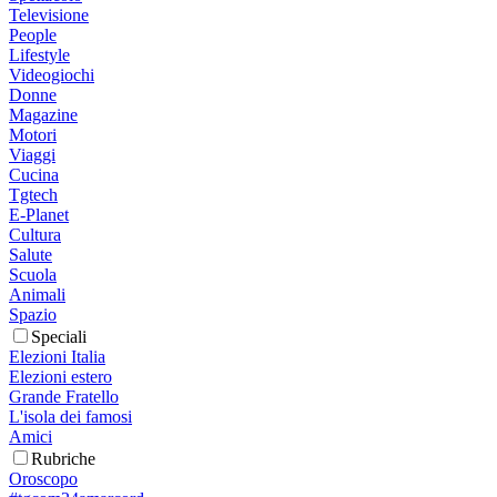
Televisione
People
Lifestyle
Videogiochi
Donne
Magazine
Motori
Viaggi
Cucina
Tgtech
E-Planet
Cultura
Salute
Scuola
Animali
Spazio
Speciali
Elezioni Italia
Elezioni estero
Grande Fratello
L'isola dei famosi
Amici
Rubriche
Oroscopo