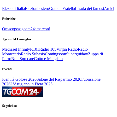
Elezioni Italia
Elezioni estero
Grande Fratello
L'isola dei famosi
Amici
Rubriche
Oroscopo
#tgcom24amarcord
Tgcom24 Consiglia
Mediaset Infinity
R101
Radio 105
Virgin Radio
Radio
Montecarlo
Radio Subasio
Comingsoon
Superguidatv
Zuppa di
Porro
Non Sprecare
Cotto e Mangiato
Eventi
Identità Golose 2026
Salone del Risparmio 2026
Fuorisalone
2026
L'Artigiano in Fiera 2025
Seguici su