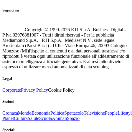
Seguici su
Copyright © 1999-
2026
RTI S.p.A. Business Digital -
P.Iva 03976881007 - Tutti i diritti riservati - Per la pubblicità
Mediamond S.p.A. - RTI S.p.A., Mediaset N.V., sede legale
Amsterdam (Paesi Bassi) - Uffici Viale Europa 46, 20093 Cologno
Monzese (MI)
Rispetto ai contenuti e ai dati personali trasmessi e/o
riprodotti è vietata ogni utilizzazione funzionale all’addestramento di
sistemi di intelligenza artificiale generativa. È altresì fatto divieto
espresso di utilizzare mezzi automatizzati di data scraping.
Legal
Corporate
Privacy Policy
Cookie Policy
Sezioni
Cronaca
Mondo
Economia
Politica
Spettacolo
Televisione
People
Lifestyl
Planet
Cultura
Salute
Scuola
Animali
Spazio
Speciali