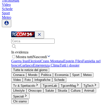
TgcomMag
Video
Schede
Sport
Meteo
In evidenza
Mostra tutti
Nascondi
Guerra Iran
Elezioni
Crans Montana
Epstein Files
Famiglia nel
bosco
Garlasco
Emergenza Clima
Tutti i dossier
Tutte le notizie del giorno
Cronaca
Mondo
Politica
Economia
Sport
Meteo
Video
Foto
Infografiche
Schede
Tv & Spettacolo
TgcomLab
TgcomMag
TgTech
Lifestyle
Oroscopo
Salute
Skuola
Cultura
Animali
Speciali
Chi siamo