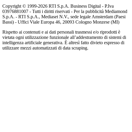
Copyright © 1999-
2026
RTI S.p.A. Business Digital - P.Iva
03976881007 - Tutti i diritti riservati - Per la pubblicità Mediamond
S.p.A. - RTI S.p.A., Mediaset N.V., sede legale Amsterdam (Paesi
Bassi) - Uffici Viale Europa 46, 20093 Cologno Monzese (MI)
Rispetto ai contenuti e ai dati personali trasmessi e/o riprodotti è
vietata ogni utilizzazione funzionale all’addestramento di sistemi di
intelligenza artificiale generativa. È altresì fatto divieto espresso di
utilizzare mezzi automatizzati di data scraping.