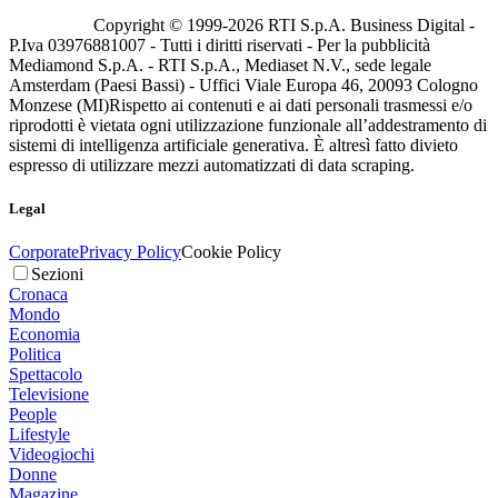
Copyright © 1999-
2026
RTI S.p.A. Business Digital -
P.Iva 03976881007 - Tutti i diritti riservati - Per la pubblicità
Mediamond S.p.A. - RTI S.p.A., Mediaset N.V., sede legale
Amsterdam (Paesi Bassi) - Uffici Viale Europa 46, 20093 Cologno
Monzese (MI)
Rispetto ai contenuti e ai dati personali trasmessi e/o
riprodotti è vietata ogni utilizzazione funzionale all’addestramento di
sistemi di intelligenza artificiale generativa. È altresì fatto divieto
espresso di utilizzare mezzi automatizzati di data scraping.
Legal
Corporate
Privacy Policy
Cookie Policy
Sezioni
Cronaca
Mondo
Economia
Politica
Spettacolo
Televisione
People
Lifestyle
Videogiochi
Donne
Magazine