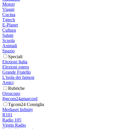
Motori
Viaggi
Cucina
Tgtech
E-Planet
Cultura
Salute
Scuola
Animali
Spazio
Speciali
Elezioni Italia
Elezioni estero
Grande Fratello
L'isola dei famosi
Amici
Rubriche
Oroscopo
#tgcom24amarcord
Tgcom24 Consiglia
Mediaset Infinity
R101
Radio 105
Virgin Radio