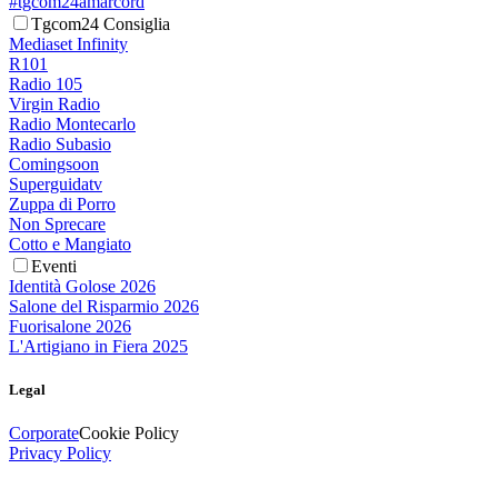
#tgcom24amarcord
Tgcom24 Consiglia
Mediaset Infinity
R101
Radio 105
Virgin Radio
Radio Montecarlo
Radio Subasio
Comingsoon
Superguidatv
Zuppa di Porro
Non Sprecare
Cotto e Mangiato
Eventi
Identità Golose 2026
Salone del Risparmio 2026
Fuorisalone 2026
L'Artigiano in Fiera 2025
Legal
Corporate
Cookie Policy
Privacy Policy