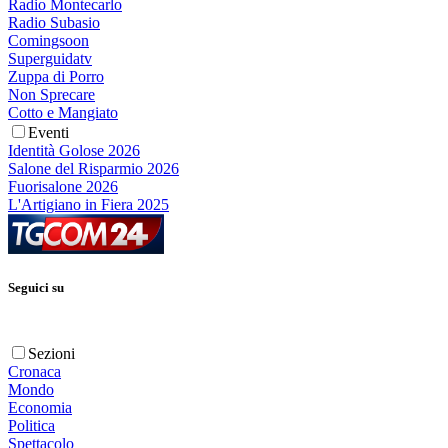
Radio Montecarlo
Radio Subasio
Comingsoon
Superguidatv
Zuppa di Porro
Non Sprecare
Cotto e Mangiato
Eventi
Identità Golose 2026
Salone del Risparmio 2026
Fuorisalone 2026
L'Artigiano in Fiera 2025
Seguici su
Sezioni
Cronaca
Mondo
Economia
Politica
Spettacolo