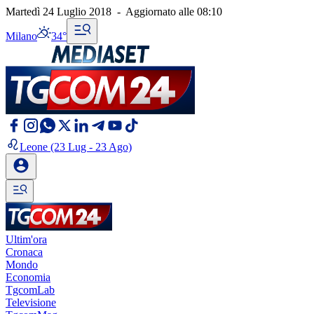
Martedì 24 Luglio 2018
-
Aggiornato alle
08:10
Milano
34°
Leone
(23 Lug - 23 Ago)
Ultim'ora
Cronaca
Mondo
Economia
TgcomLab
Televisione