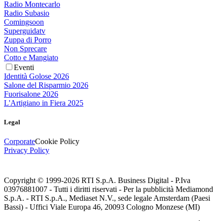
Radio Montecarlo
Radio Subasio
Comingsoon
Superguidatv
Zuppa di Porro
Non Sprecare
Cotto e Mangiato
Eventi
Identità Golose 2026
Salone del Risparmio 2026
Fuorisalone 2026
L'Artigiano in Fiera 2025
Legal
Corporate
Cookie Policy
Privacy Policy
Copyright © 1999-
2026
RTI S.p.A. Business Digital - P.Iva
03976881007 - Tutti i diritti riservati - Per la pubblicità Mediamond
S.p.A. - RTI S.p.A., Mediaset N.V., sede legale Amsterdam (Paesi
Bassi) - Uffici Viale Europa 46, 20093 Cologno Monzese (MI)