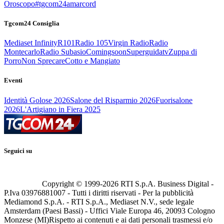
Oroscopo
#tgcom24amarcord
Tgcom24 Consiglia
Mediaset Infinity
R101
Radio 105
Virgin Radio
Radio
Montecarlo
Radio Subasio
Comingsoon
Superguidatv
Zuppa di
Porro
Non Sprecare
Cotto e Mangiato
Eventi
Identità Golose 2026
Salone del Risparmio 2026
Fuorisalone
2026
L'Artigiano in Fiera 2025
Seguici su
Copyright © 1999-
2026
RTI S.p.A. Business Digital -
P.Iva 03976881007 - Tutti i diritti riservati - Per la pubblicità
Mediamond S.p.A. - RTI S.p.A., Mediaset N.V., sede legale
Amsterdam (Paesi Bassi) - Uffici Viale Europa 46, 20093 Cologno
Monzese (MI)
Rispetto ai contenuti e ai dati personali trasmessi e/o