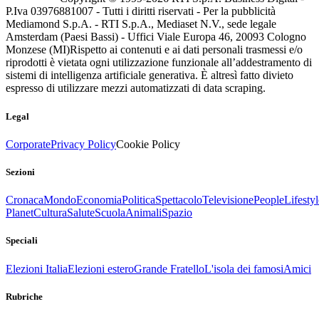
P.Iva 03976881007 - Tutti i diritti riservati - Per la pubblicità
Mediamond S.p.A. - RTI S.p.A., Mediaset N.V., sede legale
Amsterdam (Paesi Bassi) - Uffici Viale Europa 46, 20093 Cologno
Monzese (MI)
Rispetto ai contenuti e ai dati personali trasmessi e/o
riprodotti è vietata ogni utilizzazione funzionale all’addestramento di
sistemi di intelligenza artificiale generativa. È altresì fatto divieto
espresso di utilizzare mezzi automatizzati di data scraping.
Legal
Corporate
Privacy Policy
Cookie Policy
Sezioni
Cronaca
Mondo
Economia
Politica
Spettacolo
Televisione
People
Lifestyl
Planet
Cultura
Salute
Scuola
Animali
Spazio
Speciali
Elezioni Italia
Elezioni estero
Grande Fratello
L'isola dei famosi
Amici
Rubriche