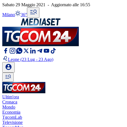
Sabato 29 Maggio 2021
-
Aggiornato alle
16:55
Milano
36°
Leone
(23 Lug - 23 Ago)
Ultim'ora
Cronaca
Mondo
Economia
TgcomLab
Televisione