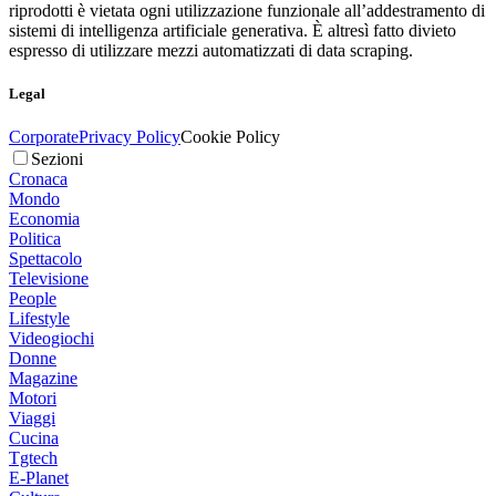
riprodotti è vietata ogni utilizzazione funzionale all’addestramento di
sistemi di intelligenza artificiale generativa. È altresì fatto divieto
espresso di utilizzare mezzi automatizzati di data scraping.
Legal
Corporate
Privacy Policy
Cookie Policy
Sezioni
Cronaca
Mondo
Economia
Politica
Spettacolo
Televisione
People
Lifestyle
Videogiochi
Donne
Magazine
Motori
Viaggi
Cucina
Tgtech
E-Planet