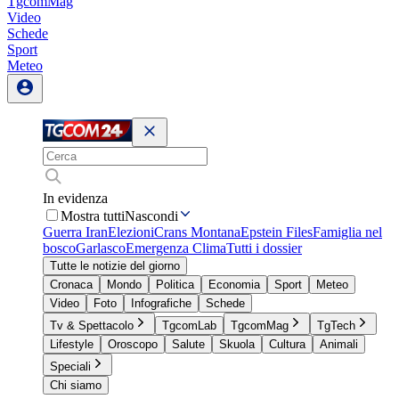
TgcomMag
Video
Schede
Sport
Meteo
In evidenza
Mostra tutti
Nascondi
Guerra Iran
Elezioni
Crans Montana
Epstein Files
Famiglia nel
bosco
Garlasco
Emergenza Clima
Tutti i dossier
Tutte le notizie del giorno
Cronaca
Mondo
Politica
Economia
Sport
Meteo
Video
Foto
Infografiche
Schede
Tv & Spettacolo
TgcomLab
TgcomMag
TgTech
Lifestyle
Oroscopo
Salute
Skuola
Cultura
Animali
Speciali
Chi siamo