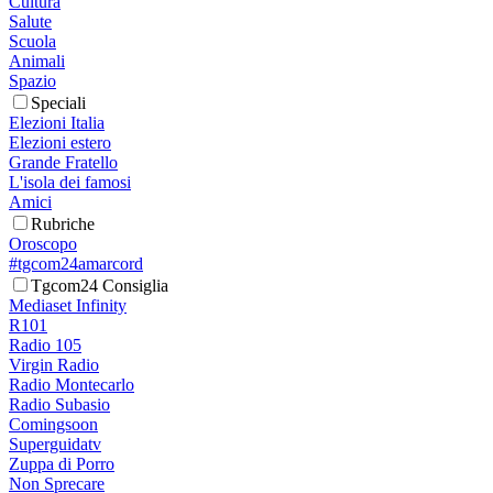
Cultura
Salute
Scuola
Animali
Spazio
Speciali
Elezioni Italia
Elezioni estero
Grande Fratello
L'isola dei famosi
Amici
Rubriche
Oroscopo
#tgcom24amarcord
Tgcom24 Consiglia
Mediaset Infinity
R101
Radio 105
Virgin Radio
Radio Montecarlo
Radio Subasio
Comingsoon
Superguidatv
Zuppa di Porro
Non Sprecare