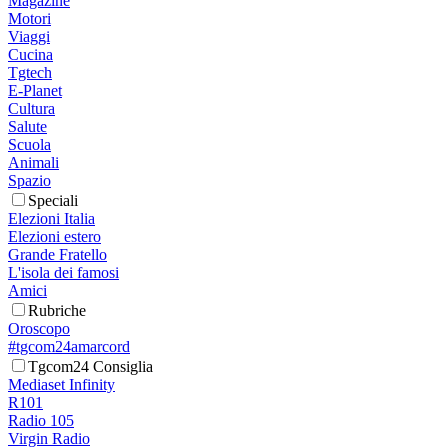
Magazine
Motori
Viaggi
Cucina
Tgtech
E-Planet
Cultura
Salute
Scuola
Animali
Spazio
Speciali
Elezioni Italia
Elezioni estero
Grande Fratello
L'isola dei famosi
Amici
Rubriche
Oroscopo
#tgcom24amarcord
Tgcom24 Consiglia
Mediaset Infinity
R101
Radio 105
Virgin Radio