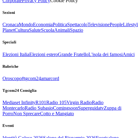
Corporate
Privacy Policy
Cookie Policy
Sezioni
Cronaca
Mondo
Economia
Politica
Spettacolo
Televisione
People
Lifestyl
Planet
Cultura
Salute
Scuola
Animali
Spazio
Speciali
Elezioni Italia
Elezioni estero
Grande Fratello
L'isola dei famosi
Amici
Rubriche
Oroscopo
#tgcom24amarcord
Tgcom24 Consiglia
Mediaset Infinity
R101
Radio 105
Virgin Radio
Radio
Montecarlo
Radio Subasio
Comingsoon
Superguidatv
Zuppa di
Porro
Non Sprecare
Cotto e Mangiato
Eventi
Identità Golose 2026
Salone del Risparmio 2026
Fuorisalone