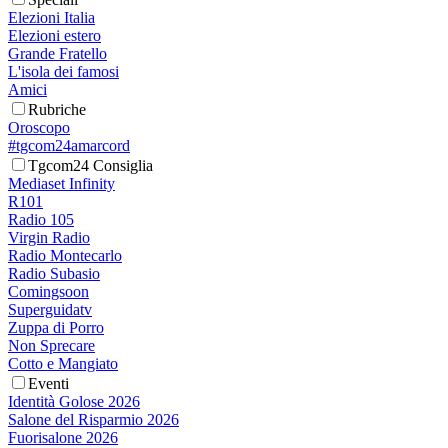
Elezioni Italia
Elezioni estero
Grande Fratello
L'isola dei famosi
Amici
Rubriche
Oroscopo
#tgcom24amarcord
Tgcom24 Consiglia
Mediaset Infinity
R101
Radio 105
Virgin Radio
Radio Montecarlo
Radio Subasio
Comingsoon
Superguidatv
Zuppa di Porro
Non Sprecare
Cotto e Mangiato
Eventi
Identità Golose 2026
Salone del Risparmio 2026
Fuorisalone 2026