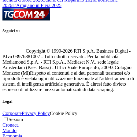
2026
L'Artigiano in Fiera 2025
Seguici su
Copyright © 1999-
2026
RTI S.p.A. Business Digital -
P.Iva 03976881007 - Tutti i diritti riservati - Per la pubblicità
Mediamond S.p.A. - RTI S.p.A., Mediaset N.V., sede legale
Amsterdam (Paesi Bassi) - Uffici Viale Europa 46, 20093 Cologno
Monzese (MI)
Rispetto ai contenuti e ai dati personali trasmessi e/o
riprodotti è vietata ogni utilizzazione funzionale all’addestramento di
sistemi di intelligenza artificiale generativa. È altresì fatto divieto
espresso di utilizzare mezzi automatizzati di data scraping.
Legal
Corporate
Privacy Policy
Cookie Policy
Sezioni
Cronaca
Mondo
Economia