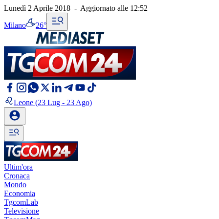
Lunedì 2 Aprile 2018
-
Aggiornato alle
12:52
Milano
26°
Leone
(23 Lug - 23 Ago)
Ultim'ora
Cronaca
Mondo
Economia
TgcomLab
Televisione