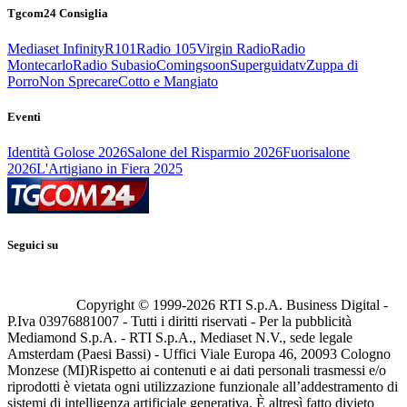
Tgcom24 Consiglia
Mediaset Infinity
R101
Radio 105
Virgin Radio
Radio
Montecarlo
Radio Subasio
Comingsoon
Superguidatv
Zuppa di
Porro
Non Sprecare
Cotto e Mangiato
Eventi
Identità Golose 2026
Salone del Risparmio 2026
Fuorisalone
2026
L'Artigiano in Fiera 2025
Seguici su
Copyright © 1999-
2026
RTI S.p.A. Business Digital -
P.Iva 03976881007 - Tutti i diritti riservati - Per la pubblicità
Mediamond S.p.A. - RTI S.p.A., Mediaset N.V., sede legale
Amsterdam (Paesi Bassi) - Uffici Viale Europa 46, 20093 Cologno
Monzese (MI)
Rispetto ai contenuti e ai dati personali trasmessi e/o
riprodotti è vietata ogni utilizzazione funzionale all’addestramento di
sistemi di intelligenza artificiale generativa. È altresì fatto divieto