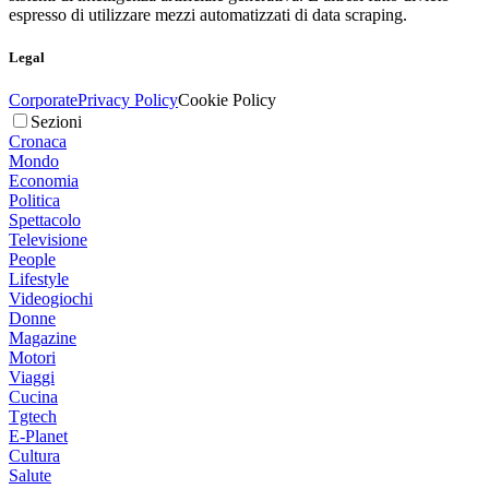
espresso di utilizzare mezzi automatizzati di data scraping.
Legal
Corporate
Privacy Policy
Cookie Policy
Sezioni
Cronaca
Mondo
Economia
Politica
Spettacolo
Televisione
People
Lifestyle
Videogiochi
Donne
Magazine
Motori
Viaggi
Cucina
Tgtech
E-Planet
Cultura
Salute