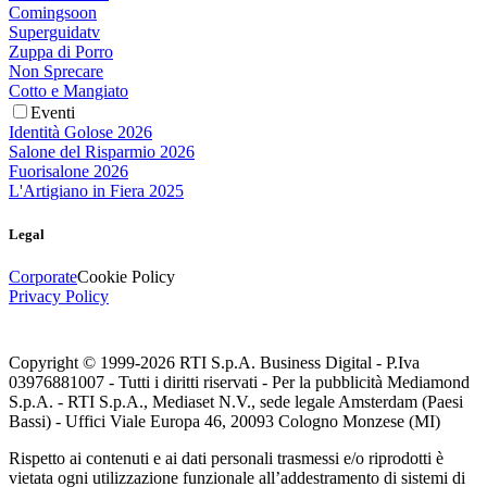
Comingsoon
Superguidatv
Zuppa di Porro
Non Sprecare
Cotto e Mangiato
Eventi
Identità Golose 2026
Salone del Risparmio 2026
Fuorisalone 2026
L'Artigiano in Fiera 2025
Legal
Corporate
Cookie Policy
Privacy Policy
Copyright © 1999-
2026
RTI S.p.A. Business Digital - P.Iva
03976881007 - Tutti i diritti riservati - Per la pubblicità Mediamond
S.p.A. - RTI S.p.A., Mediaset N.V., sede legale Amsterdam (Paesi
Bassi) - Uffici Viale Europa 46, 20093 Cologno Monzese (MI)
Rispetto ai contenuti e ai dati personali trasmessi e/o riprodotti è
vietata ogni utilizzazione funzionale all’addestramento di sistemi di