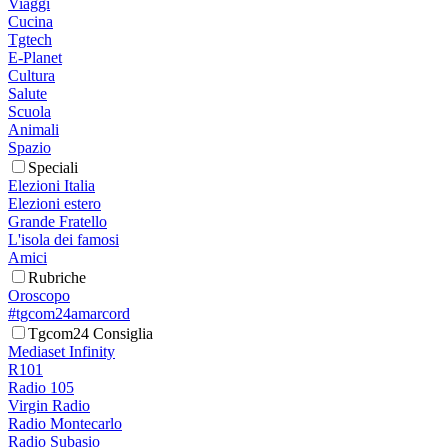
Viaggi
Cucina
Tgtech
E-Planet
Cultura
Salute
Scuola
Animali
Spazio
Speciali
Elezioni Italia
Elezioni estero
Grande Fratello
L'isola dei famosi
Amici
Rubriche
Oroscopo
#tgcom24amarcord
Tgcom24 Consiglia
Mediaset Infinity
R101
Radio 105
Virgin Radio
Radio Montecarlo
Radio Subasio