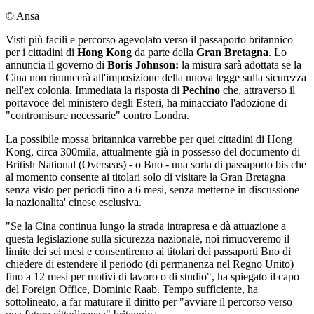
© Ansa
Visti più facili e percorso agevolato verso il passaporto britannico
per i cittadini di
Hong Kong
da parte della
Gran Bretagna
. Lo
annuncia il governo di
Boris Johnson:
la misura sarà adottata se la
Cina
non rinuncerà all'imposizione della nuova legge sulla sicurezza
nell'ex colonia. Immediata la risposta di
Pechino
che, attraverso il
portavoce del ministero degli Esteri, ha minacciato l'adozione di
"contromisure necessarie" contro Londra.
La possibile mossa britannica varrebbe per quei cittadini di Hong
Kong, circa 300mila, attualmente già in possesso del documento di
British National (Overseas) - o Bno - una sorta di passaporto bis che
al momento consente ai titolari solo di visitare la Gran Bretagna
senza visto per periodi fino a 6 mesi, senza metterne in discussione
la nazionalita' cinese esclusiva.
"Se la Cina continua lungo la strada intrapresa e dà attuazione a
questa legislazione sulla sicurezza nazionale, noi rimuoveremo il
limite dei sei mesi e consentiremo ai titolari dei passaporti Bno di
chiedere di estendere il periodo (di permanenza nel Regno Unito)
fino a 12 mesi per motivi di lavoro o di studio", ha spiegato il capo
del Foreign Office, Dominic Raab. Tempo sufficiente, ha
sottolineato, a far maturare il diritto per "avviare il percorso verso