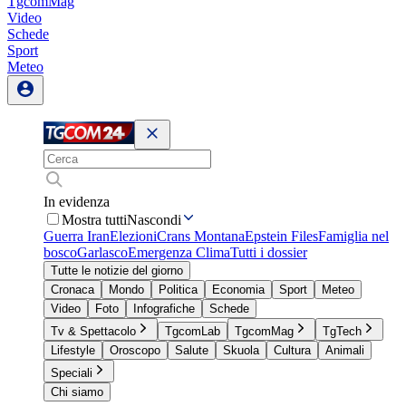
TgcomMag
Video
Schede
Sport
Meteo
In evidenza
Mostra tutti
Nascondi
Guerra Iran
Elezioni
Crans Montana
Epstein Files
Famiglia nel
bosco
Garlasco
Emergenza Clima
Tutti i dossier
Tutte le notizie del giorno
Cronaca
Mondo
Politica
Economia
Sport
Meteo
Video
Foto
Infografiche
Schede
Tv & Spettacolo
TgcomLab
TgcomMag
TgTech
Lifestyle
Oroscopo
Salute
Skuola
Cultura
Animali
Speciali
Chi siamo