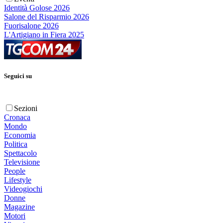
Identità Golose 2026
Salone del Risparmio 2026
Fuorisalone 2026
L'Artigiano in Fiera 2025
Seguici su
Sezioni
Cronaca
Mondo
Economia
Politica
Spettacolo
Televisione
People
Lifestyle
Videogiochi
Donne
Magazine
Motori