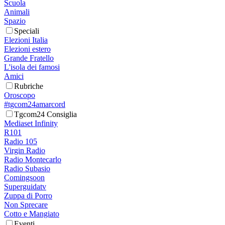
Scuola
Animali
Spazio
Speciali
Elezioni Italia
Elezioni estero
Grande Fratello
L'isola dei famosi
Amici
Rubriche
Oroscopo
#tgcom24amarcord
Tgcom24 Consiglia
Mediaset Infinity
R101
Radio 105
Virgin Radio
Radio Montecarlo
Radio Subasio
Comingsoon
Superguidatv
Zuppa di Porro
Non Sprecare
Cotto e Mangiato
Eventi