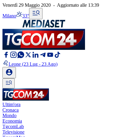
Venerdì 29 Maggio 2020
-
Aggiornato alle
13:39
Milano
33°
Leone
(23 Lug - 23 Ago)
Ultim'ora
Cronaca
Mondo
Economia
TgcomLab
Televisione