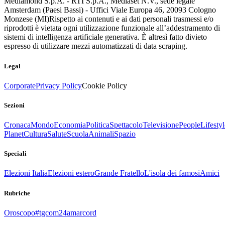
Mediamond S.p.A. - RTI S.p.A., Mediaset N.V., sede legale
Amsterdam (Paesi Bassi) - Uffici Viale Europa 46, 20093 Cologno
Monzese (MI)
Rispetto ai contenuti e ai dati personali trasmessi e/o
riprodotti è vietata ogni utilizzazione funzionale all’addestramento di
sistemi di intelligenza artificiale generativa. È altresì fatto divieto
espresso di utilizzare mezzi automatizzati di data scraping.
Legal
Corporate
Privacy Policy
Cookie Policy
Sezioni
Cronaca
Mondo
Economia
Politica
Spettacolo
Televisione
People
Lifestyl
Planet
Cultura
Salute
Scuola
Animali
Spazio
Speciali
Elezioni Italia
Elezioni estero
Grande Fratello
L'isola dei famosi
Amici
Rubriche
Oroscopo
#tgcom24amarcord